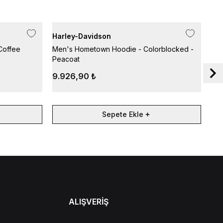
Harley-Davidson
Har
Coffee
Men's Hometown Hoodie - Colorblocked -
Wil
Peacoat
9.926,90 ₺
10
Sepete Ekle
ALIŞVERİŞ