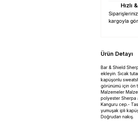
Hızlı 
Siparişlerini
kargoyla gö
Ürün Detayı
Bar & Shield Sherp
ekleyin. Sıcak tut
kapüşonlu sweatshi
görünümü için ön t
Malzemeler Malzem
polyester Sherpa a
Kanguru cep.- Tasar
yumuşak ipli kapüş
Doğrudan nakış.