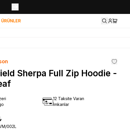
İ ÜRÜNLER
son
ield Sherpa Full Zip Hoodie -
eaf
eri
12 Taksite Varan
go
İmkanlar
₺
VM/002L