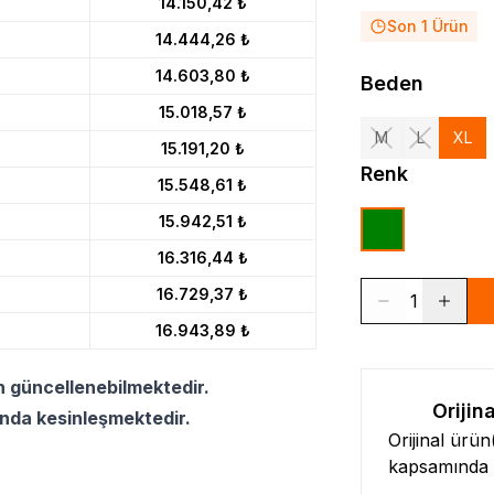
14.150,42 ₺
Son 1 Ürün
14.444,26 ₺
14.603,80 ₺
Beden
15.018,57 ₺
M
L
XL
15.191,20 ₺
Renk
15.548,61 ₺
15.942,51 ₺
16.316,44 ₺
16.729,37 ₺
1
16.943,89 ₺
n güncellenebilmektedir.
Orijin
ında kesinleşmektedir.
Orijinal ürü
kapsamında l