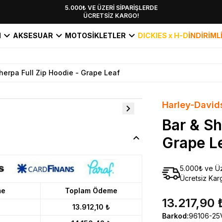
YENİ SEZON KOLEKSİYONU EKLENDİ,
5.000₺ VE ÜZERİ SİPARİŞLERDE
ÜCRETSİZ KARGO!
HEMEN KEŞFET!
I
AKSESUAR
MOTOSİKLETLER
DICKIES x H-D
İNDİRİML
herpa Full Zip Hoodie - Grape Leaf
Harley-David
Bar & Sh
Grape L
5.000₺ ve Üz
Ücretsiz Kar
me
Toplam Ödeme
13.217,90 
13.912,10 ₺
Barkod
:
96106-25