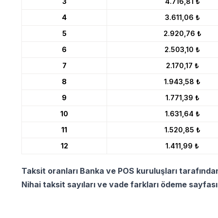
3
4.716,81 ₺
4
3.611,06 ₺
5
2.920,76 ₺
6
2.503,10 ₺
7
2.170,17 ₺
8
1.943,58 ₺
9
1.771,39 ₺
10
1.631,64 ₺
11
1.520,85 ₺
12
1.411,99 ₺
Taksit oranları Banka ve POS kuruluşları tarafında
Nihai taksit sayıları ve vade farkları ödeme sayfas