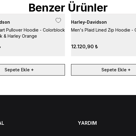
Benzer Ürünler
idson
Harley-Davidson
art Pullover Hoodie - Colorblock
Men's Plaid Lined Zip Hoodie - 
ck & Harley Orange
₺
12.120,90 ₺
Sepete Ekle
Sepete Ekle
AL
YARDIM