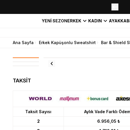
YENİ SEZON
ERKEK
KADIN
AYAKKAB
Ana Sayfa
Erkek Kapüşonlu Sweatshirt
Bar & Shield S
TAKSİT
Taksit Sayısı
Aylık Vade Farklı Öde
2
6.956,05 ₺