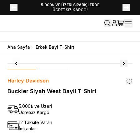
YENİ SEZON KOLEKSİYONU EKLENDİ,
5.000₺ VE ÜZERİ SİPARİŞLERDE
ÜCRETSİZ KARGO!
HEMEN KEŞFET!
Ana Sayfa
Erkek Bayi T-Shirt
Harley-Davidson
Buckler Siyah West Bayii T-Shirt
5.000₺ ve Üzeri
Ücretsiz Kargo
12 Taksite Varan
İmkanlar