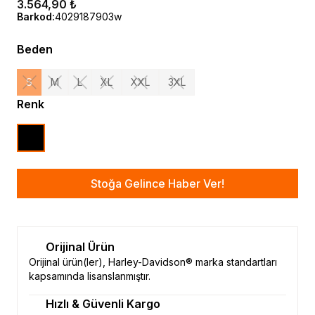
3.564,90 ₺
Barkod
:
4029187903w
Beden
S
M
L
XL
XXL
3XL
Renk
Stoğa Gelince Haber Ver!
Orijinal Ürün
Orijinal ürün(ler), Harley-Davidson® marka standartları
kapsamında lisanslanmıştır.
Hızlı & Güvenli Kargo