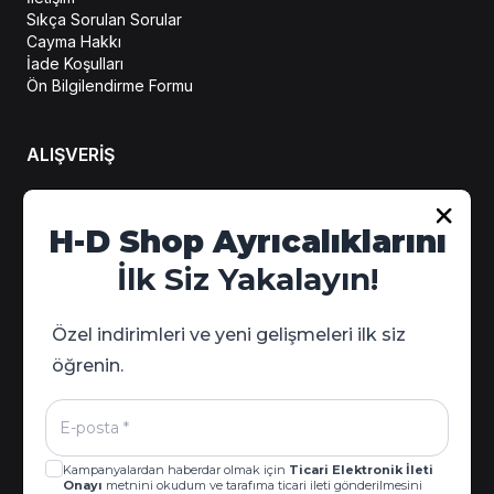
Sıkça Sorulan Sorular
Cayma Hakkı
İade Koşulları
Ön Bilgilendirme Formu
ALIŞVERİŞ
Hesabım
H-D Shop Ayrıcalıklarını
Sipariş Takip
İlk Siz Yakalayın!
Kampanya Detayları
Özel indirimleri ve yeni gelişmeleri ilk siz
öğrenin.
Kampanyalardan haberdar olmak için
Ticari Elektronik İleti
Onayı
metnini okudum ve tarafıma ticari ileti gönderilmesini