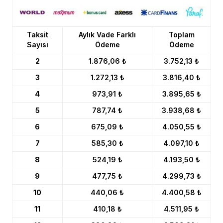
Taksit
Aylık Vade Farklı
Toplam
Sayısı
Ödeme
Ödeme
2
1.876,06 ₺
3.752,13 ₺
3
1.272,13 ₺
3.816,40 ₺
4
973,91 ₺
3.895,65 ₺
5
787,74 ₺
3.938,68 ₺
6
675,09 ₺
4.050,55 ₺
7
585,30 ₺
4.097,10 ₺
8
524,19 ₺
4.193,50 ₺
9
477,75 ₺
4.299,73 ₺
10
440,06 ₺
4.400,58 ₺
11
410,18 ₺
4.511,95 ₺