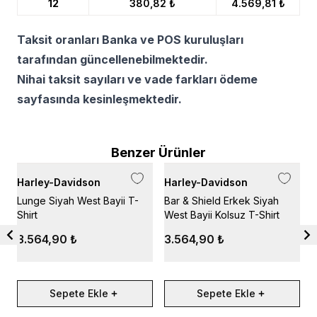
12
380,82 ₺
4.569,81 ₺
Taksit oranları Banka ve POS kuruluşları
tarafından güncellenebilmektedir.
Nihai taksit sayıları ve vade farkları ödeme
sayfasında kesinleşmektedir.
Benzer Ürünler
Harley-Davidson
Harley-Davidson
H
Lunge Siyah West Bayii T-
Bar & Shield Erkek Siyah
B
Shirt
West Bayii Kolsuz T-Shirt
İ
3.564,90 ₺
3.564,90 ₺
Sepete Ekle
Sepete Ekle