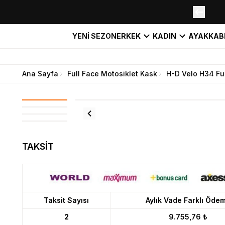
YENİ SEZON
ERKEK
KADIN
AYAKKAB
Ana Sayfa
Full Face Motosiklet Kask
H-D Velo H34 Ful
TAKSİT
Taksit Sayısı
Aylık Vade Farklı Öde
2
9.755,76 ₺