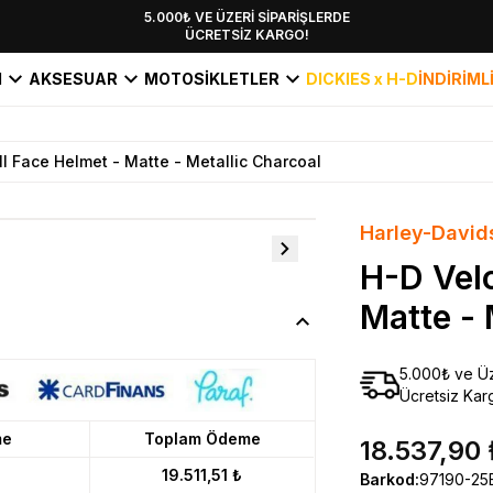
YENİ SEZON KOLEKSİYONU EKLENDİ,
5.000₺ VE ÜZERİ SİPARİŞLERDE
ÜCRETSİZ KARGO!
HEMEN KEŞFET!
I
AKSESUAR
MOTOSİKLETLER
DICKIES x H-D
İNDİRİML
l Face Helmet - Matte - Metallic Charcoal
Harley-David
H-D Velo
Matte - 
5.000₺ ve Üz
Ücretsiz Kar
me
Toplam Ödeme
18.537,90 
19.511,51 ₺
Barkod
:
97190-25