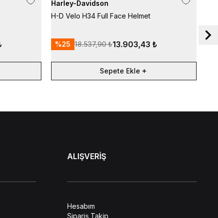
Harley-Davidson
H-D Velo H34 Full Face Helmet
₺
13.903,43 ₺
%
25
18.537,90 ₺
Sepete Ekle
ALIŞVERİŞ
Hesabım
Sipariş Takip