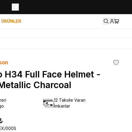
İ ÜRÜNLER
son
 H34 Full Face Helmet -
Metallic Charcoal
eri
12 Taksite Varan
go
İmkanlar
₺
EX/000S