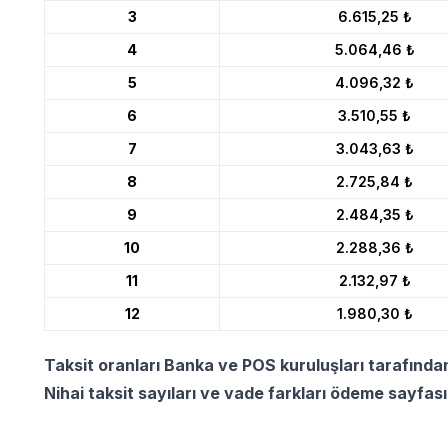
3
6.615,25 ₺
4
5.064,46 ₺
5
4.096,32 ₺
6
3.510,55 ₺
7
3.043,63 ₺
8
2.725,84 ₺
9
2.484,35 ₺
10
2.288,36 ₺
11
2.132,97 ₺
12
1.980,30 ₺
Taksit oranları Banka ve POS kuruluşları tarafında
Nihai taksit sayıları ve vade farkları ödeme sayfas