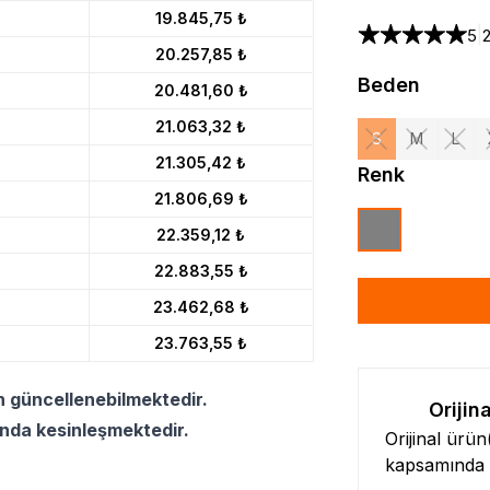
19.845,75 ₺
|
5
20.257,85 ₺
Beden
20.481,60 ₺
21.063,32 ₺
S
M
L
21.305,42 ₺
Renk
21.806,69 ₺
22.359,12 ₺
22.883,55 ₺
23.462,68 ₺
23.763,55 ₺
n güncellenebilmektedir.
Orijin
ında kesinleşmektedir.
Orijinal ürü
kapsamında l