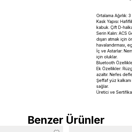
Ortalama Ağırlık: 
Kask Yapısı: Hafif
kabuk. Çift D-halk
Serin Kalın: ACS G
dışarı atmak için 
havalandırması, e
İç ve Astarlar: Nem
için oluklar.
Bluetooth Özellikle
Ek Özellikler: Rüz
azaltır. Nefes def
Şeffaf yüz kalkan
sağlar.
Üretici ve Sertifik
Benzer Ürünler