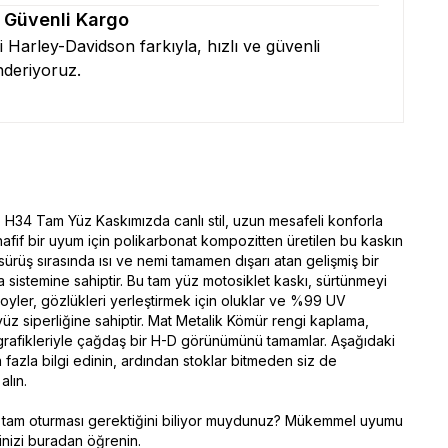
& Güvenli Kargo
zi Harley-Davidson farkıyla, hızlı ve güvenli
nderiyoruz.
H34 Tam Yüz Kaskımızda canlı stil, uzun mesafeli konforla
hafif bir uyum için polikarbonat kompozitten üretilen bu kaskın
ı, sürüş sırasında ısı ve nemi tamamen dışarı atan gelişmiş bir
 sistemine sahiptir. Bu tam yüz motosiklet kaskı, sürtünmeyi
poyler, gözlükleri yerleştirmek için oluklar ve %99 UV
yüz siperliğine sahiptir. Mat Metalik Kömür rengi kaplama,
grafikleriyle çağdaş bir H-D görünümünü tamamlar. Aşağıdaki
 fazla bilgi edinin, ardından stoklar bitmeden siz de
alın.
a tam oturması gerektiğini biliyor muydunuz? Mükemmel uyumu
nizi buradan öğrenin.