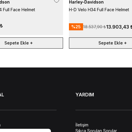
idson
Harley-Davidson
 Full Face Helmet
H-D Velo H34 Full Face Helmet
 ₺
13.903,43 
%
25
18.537,90 ₺
Sepete Ekle
Sepete Ekle
AL
YARDIM
a
İletişim
lendirme
Sıkça Sorulan Sorular