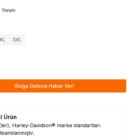
2 Yorum
XL
XXL
Stoğa Gelince Haber Ver!
al Ürün
n(ler), Harley-Davidson® marka standartları
isanslanmıştır.