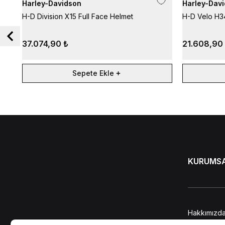
Harley-Davidson
Harley-Dav
H-D Division X15 Full Face Helmet
H-D Velo H34
37.074,90 ₺
21.608,90
Sepete Ekle
KURUMS
Hakkımızd
KVKK Bilgi