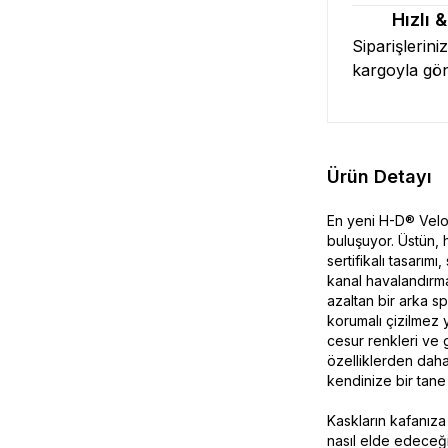
Hızlı 
Siparişlerini
kargoyla gö
Ürün Detayı
En yeni H-D® Velo 
buluşuyor. Üstün, 
sertifikalı tasarım
kanal havalandırma
azaltan bir arka s
korumalı çizilmez 
cesur renkleri ve 
özelliklerden daha
kendinize bir tane 
Kaskların kafanız
nasıl elde edeceği