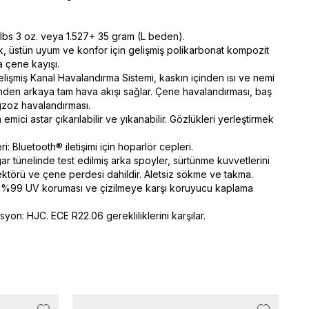
3 lbs 3 oz. veya 1.527+ 35 gram (L beden).
lik, üstün uyum ve konfor için gelişmiş polikarbonat kompozit
a çene kayışı.
elişmiş Kanal Havalandırma Sistemi, kaskın içinden ısı ve nemi
önden arkaya tam hava akışı sağlar. Çene havalandırması, baş
gzoz havalandırması.
 emici astar çıkarılabilir ve yıkanabilir. Gözlükleri yerleştirmek
ri: Bluetooth® iletişimi için hoparlör cepleri.
gar tünelinde test edilmiş arka spoyler, sürtünme kuvvetlerini
lektörü ve çene perdesi dahildir. Aletsiz sökme ve takma.
ı %99 UV koruması ve çizilmeye karşı koruyucu kaplama
asyon: HJC. ECE R22.06 gerekliliklerini karşılar.