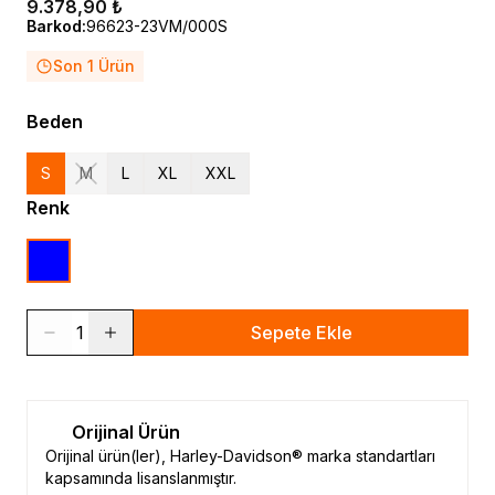
9.378,90 ₺
Barkod
:
96623-23VM/000S
Son 1 Ürün
Beden
S
M
L
XL
XXL
Renk
1
Sepete Ekle
Orijinal Ürün
Orijinal ürün(ler), Harley-Davidson® marka standartları
kapsamında lisanslanmıştır.