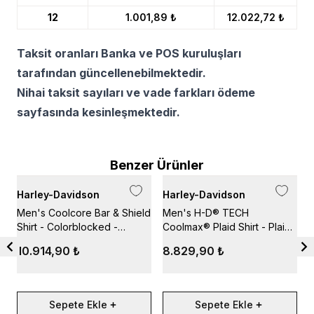
12
1.001,89 ₺
12.022,72 ₺
Taksit oranları Banka ve POS kuruluşları
tarafından güncellenebilmektedir.
Nihai taksit sayıları ve vade farkları ödeme
sayfasında kesinleşmektedir.
Benzer Ürünler
Harley-Davidson
Harley-Davidson
H
Men's Coolcore Bar & Shield
Men's H-D® TECH
M
Shirt - Colorblocked -
Coolmax® Plaid Shirt - Plaid
S
Blackened Pearl
- Asphalt & Harley Blacky
H
10.914,90 ₺
8.829,90 ₺
Sepete Ekle
Sepete Ekle