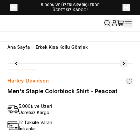
YENİ SEZON KOLEKSİYONU EKLENDİ,
5.000₺ VE ÜZERİ SİPARİŞLERDE
ÜCRETSİZ KARGO!
HEMEN KEŞFET!
Ana Sayfa
Erkek Kısa Kollu Gömlek
Harley-Davidson
Men's Staple Colorblock Shirt - Peacoat
5.000₺ ve Üzeri
Ücretsiz Kargo
12 Taksite Varan
İmkanlar