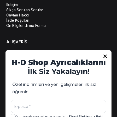
İletişim
Sıkça Sorulan Sorular
Cayma Hakkı
İade Koşulları
Ön Bilgilendirme Formu
ALIŞVERİŞ
Hesabım
H-D Shop Ayrıcalıklarını
Sipariş Takip
İlk Siz Yakalayın!
Kampanya Detayları
Özel indirimleri ve yeni gelişmeleri ilk siz
öğrenin.
Kampanyalardan haberdar olmak için
Ticari Elektronik İleti