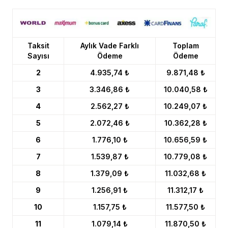
Taksit
Aylık Vade Farklı
Toplam
Sayısı
Ödeme
Ödeme
2
4.935,74 ₺
9.871,48 ₺
3
3.346,86 ₺
10.040,58 ₺
4
2.562,27 ₺
10.249,07 ₺
5
2.072,46 ₺
10.362,28 ₺
6
1.776,10 ₺
10.656,59 ₺
7
1.539,87 ₺
10.779,08 ₺
8
1.379,09 ₺
11.032,68 ₺
9
1.256,91 ₺
11.312,17 ₺
10
1.157,75 ₺
11.577,50 ₺
11
1.079,14 ₺
11.870,50 ₺