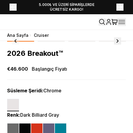
YENİ SEZON KOLEKSİYONU EKLENDİ,
5.000₺ VE ÜZERİ SİPARİŞLERDE
ÜCRETSİZ KARGO!
HEMEN KEŞFET!
Ana Sayfa
Cruiser
2026 Breakout™
€46.600
Başlangıç Fiyatı
Süsleme Şeridi
:
Chrome
Renk
:
Dark Billiard Gray