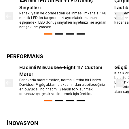
146 mm LED Ön Far + LED Dönüş
Çarpıc
Sinyalleri
Lastik
Parlak, yalın ve görmezden gelinmesi imkansız. 146
240 mm'l
mm'lik LED ön far şeridinizi aydınlatırken, onun
vurgular
eşliğindeki LED dönüş sinyalleri niyetinizi her açıdan
kadar sa
net şekilde yansıtır.
PERFORMANS
Hacimli Milwaukee-Eight 117 Custom
Güçlü 
Klasik cr
Motor
buluştu.
Fabrikada monte edilen, normal üretim bir Harley-
Eight 11
Davidson® güç aktarma aksamından alabileceğiniz
tam pota
en büyük silindir hacmi. Zengin tork sunmak,
alanı sağ
sorunsuz çalışmak ve ilerlemek için üretildi.
İNOVASYON