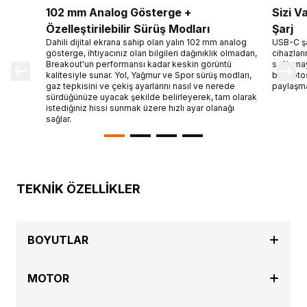
102 mm Analog Gösterge +
Sizi V
Özelleştirilebilir Sürüş Modları
Şarj
Dahili dijital ekrana sahip olan yalın 102 mm analog
USB-C şa
gösterge, ihtiyacınız olan bilgileri dağınıklık olmadan,
cihazlar
Breakout'un performansı kadar keskin görüntü
sağlamaya
kalitesiyle sunar. Yol, Yağmur ve Spor sürüş modları,
bir moto
gaz tepkisini ve çekiş ayarlarını nasıl ve nerede
paylaşmas
sürdüğünüze uyacak şekilde belirleyerek, tam olarak
istediğiniz hissi sunmak üzere hızlı ayar olanağı
sağlar.
TEKNİK ÖZELLİKLER
BOYUTLAR
MOTOR