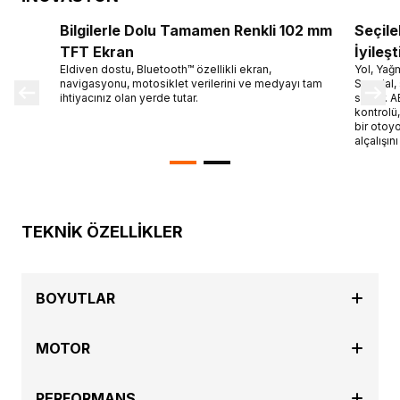
Bilgilerle Dolu Tamamen Renkli 102 mm
Seçile
TFT Ekran
İyileşt
Eldiven dostu, Bluetooth™ özellikli ekran,
Yol, Yağ
navigasyonu, motosiklet verilerini ve medyayı tam
Special,
ihtiyacınız olan yerde tutar.
sağlar. 
kontrolü
bir otoy
alçalışın
TEKNİK ÖZELLİKLER
BOYUTLAR
MOTOR
PERFORMANS