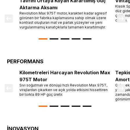
Tavrını Ortaya Koyan Karartılmış Güç
Vintag
Klasik S
Aktarma Aksamı
düz gide
Revolution Max 975T motor, karakteri kadar agresif
çekiş no
görünen bir fabrika kaplamasına sahip olmak üzere
cabası.
kontrast oluşturan mat ve parlak yüzeyler ve yeni
vurgulanmamış kanatçıklarla tamamen karartılmıştır.
PERFORMANS
Kilometreleri Harcayan Revolution Max
Tepkis
975T Motor
Amorti
Sıvı soğutmalı ve dönüşü hızlı Revolution Max 975T,
Geleneks
virajlardan çıkarken ve açık yolda etkisini hissettiren
yumuşak,
bir torkla 89 HP güç üretir.
zamanda 
görünümü
İNOVASYON