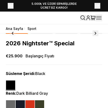
YENİ SEZON KOLEKSİYONU EKLENDİ,
5.000₺ VE ÜZERİ SİPARİŞLERDE
ÜCRETSİZ KARGO!
HEMEN KEŞFET!
Ana Sayfa
Sport
2026 Nightster™ Special
€25.900
Başlangıç Fiyatı
Süsleme Şeridi
:
Black
Renk
:
Dark Billiard Gray