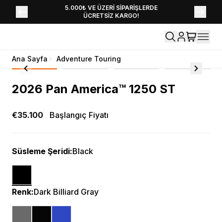
YENİ SEZON KOLEKSİYONU EKLENDİ,
5.000₺ VE ÜZERİ SİPARİŞLERDE
ÜCRETSİZ KARGO!
HEMEN KEŞFET!
Ana Sayfa
Adventure Touring
2026 Pan America™ 1250 ST
€35.100
Başlangıç Fiyatı
Süsleme Şeridi
:
Black
Renk
:
Dark Billiard Gray