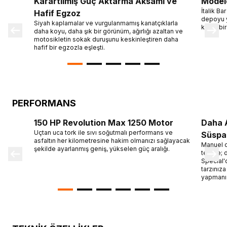
Karartılmış Güç Aktarma Aksamı ve
Modele
İtalik Ba
Hafif Egzoz
depoyu ya
Siyah kaplamalar ve vurgulanmamış kanatçıklarla
konik bir
daha koyu, daha şık bir görünüm, ağırlığı azaltan ve
motosikletin sokak duruşunu keskinleştiren daha
hafif bir egzozla eşleşti.
PERFORMANS
150 HP Revolution Max 1250 Motor
Daha 
Uçtan uca tork ile sıvı soğutmalı performans ve
Süspa
asfaltın her kilometresine hakim olmanızı sağlayacak
Manuel ol
şekilde ayarlanmış geniş, yükselen güç aralığı.
tepme; da
Special'
tarzınız
yapmanız