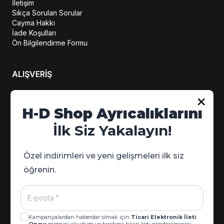
İletişim
Sıkça Sorulan Sorular
Cayma Hakkı
İade Koşulları
Ön Bilgilendirme Formu
ALIŞVERİŞ
Hesabım
H-D Shop Ayrıcalıklarını
Sipariş Takip
İlk Siz Yakalayın!
Kampanya Detayları
Özel indirimleri ve yeni gelişmeleri ilk siz
öğrenin.
Kampanyalardan haberdar olmak için
Ticari Elektronik İleti