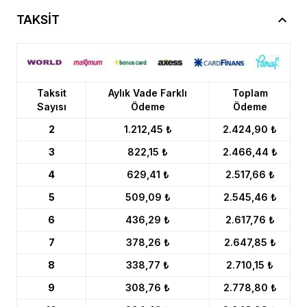
TAKSİT
Taksit
Aylık Vade Farklı
Toplam
Sayısı
Ödeme
Ödeme
2
1.212,45 ₺
2.424,90 ₺
3
822,15 ₺
2.466,44 ₺
4
629,41 ₺
2.517,66 ₺
5
509,09 ₺
2.545,46 ₺
6
436,29 ₺
2.617,76 ₺
7
378,26 ₺
2.647,85 ₺
8
338,77 ₺
2.710,15 ₺
9
308,76 ₺
2.778,80 ₺