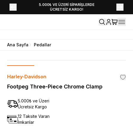
YENİ SEZON KOLEKSİYONU EKLENDİ,
5.000₺ VE ÜZERİ SİPARİŞLERDE
ÜCRETSİZ KARGO!
HEMEN KEŞFET!
Ana Sayfa
Pedallar
Harley-Davidson
Footpeg Three-Piece Chrome Clamp
5.000₺ ve Üzeri
Ücretsiz Kargo
12 Taksite Varan
İmkanlar