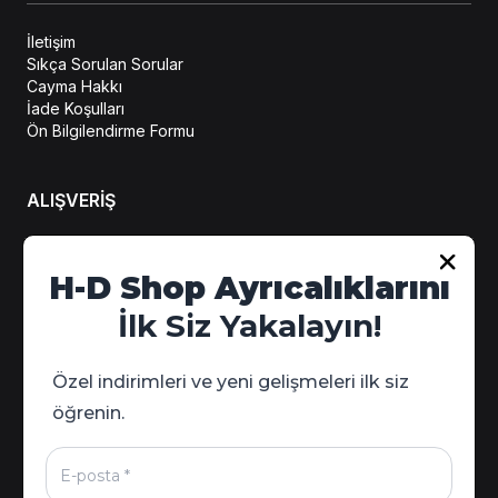
İletişim
Sıkça Sorulan Sorular
Cayma Hakkı
İade Koşulları
Ön Bilgilendirme Formu
ALIŞVERİŞ
Hesabım
H-D Shop Ayrıcalıklarını
Sipariş Takip
İlk Siz Yakalayın!
Kampanya Detayları
Özel indirimleri ve yeni gelişmeleri ilk siz
öğrenin.