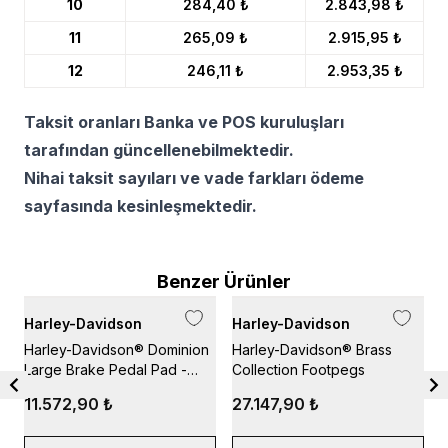
10
284,40 ₺
2.843,98 ₺
11
265,09 ₺
2.915,95 ₺
12
246,11 ₺
2.953,35 ₺
Taksit oranları Banka ve POS kuruluşları
tarafından güncellenebilmektedir.
Nihai taksit sayıları ve vade farkları ödeme
sayfasında kesinleşmektedir.
Benzer Ürünler
Harley-Davidson
Harley-Davidson
H
Harley-Davidson® Dominion
Harley-Davidson® Brass
H
Large Brake Pedal Pad -
Collection Footpegs
F
Bronze
11.572,90 ₺
27.147,90 ₺