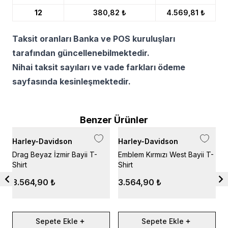
12
380,82 ₺
4.569,81 ₺
Taksit oranları Banka ve POS kuruluşları
tarafından güncellenebilmektedir.
Nihai taksit sayıları ve vade farkları ödeme
sayfasında kesinleşmektedir.
Benzer Ürünler
Harley-Davidson
Harley-Davidson
H
Drag Beyaz İzmir Bayii T-
Emblem Kırmızı West Bayii T-
D
Shirt
Shirt
K
3.564,90 ₺
3.564,90 ₺
Sepete Ekle
Sepete Ekle