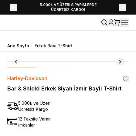
YENİ SEZON KOLEKSİYONU EKLENDİ,
5.000₺ VE ÜZERİ SİPARİŞLERDE
ÜCRETSİZ KARGO!
HEMEN KEŞFET!
Ana Sayfa
Erkek Bayi T-Shirt
Harley-Davidson
Bar & Shield Erkek Siyah İzmir Bayii T-Shirt
5.000₺ ve Üzeri
Ücretsiz Kargo
12 Taksite Varan
İmkanlar