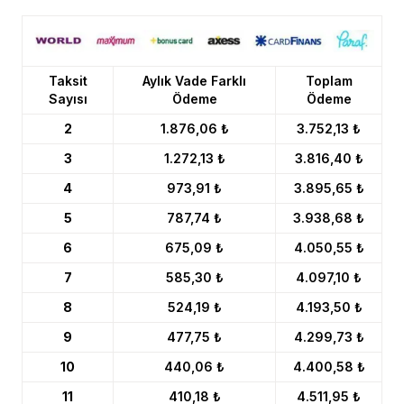
Taksit
Aylık Vade Farklı
Toplam
Sayısı
Ödeme
Ödeme
2
1.876,06 ₺
3.752,13 ₺
3
1.272,13 ₺
3.816,40 ₺
4
973,91 ₺
3.895,65 ₺
5
787,74 ₺
3.938,68 ₺
6
675,09 ₺
4.050,55 ₺
7
585,30 ₺
4.097,10 ₺
8
524,19 ₺
4.193,50 ₺
9
477,75 ₺
4.299,73 ₺
10
440,06 ₺
4.400,58 ₺
11
410,18 ₺
4.511,95 ₺