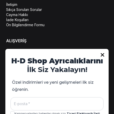
İletişim
Sıkça Sorulan Sorular
Cayma Hakkı
İade Koşulları
Ön Bilgilendirme Formu
ALIŞVERİŞ
Hesabım
H-D Shop Ayrıcalıklarını
Sipariş Takip
İlk Siz Yakalayın!
Kampanya Detayları
Özel indirimleri ve yeni gelişmeleri ilk siz
öğrenin.
Kampanyalardan haberdar olmak için
Ticari Elektronik İleti