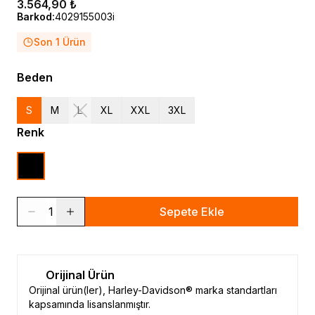
3.564,90 ₺
Barkod
:
4029155003i
Son 1 Ürün
Beden
S
M
L
XL
XXL
3XL
Renk
1
Sepete Ekle
Orijinal Ürün
Orijinal ürün(ler), Harley-Davidson® marka standartları
kapsamında lisanslanmıştır.