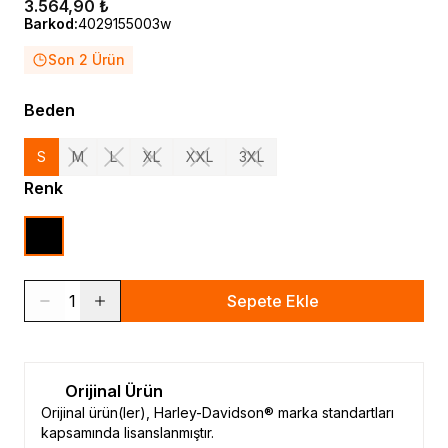
3.564,90 ₺
Barkod
:
4029155003w
Son 2 Ürün
Beden
S
M
L
XL
XXL
3XL
Renk
1
Sepete Ekle
Orijinal Ürün
Orijinal ürün(ler), Harley-Davidson® marka standartları
kapsamında lisanslanmıştır.