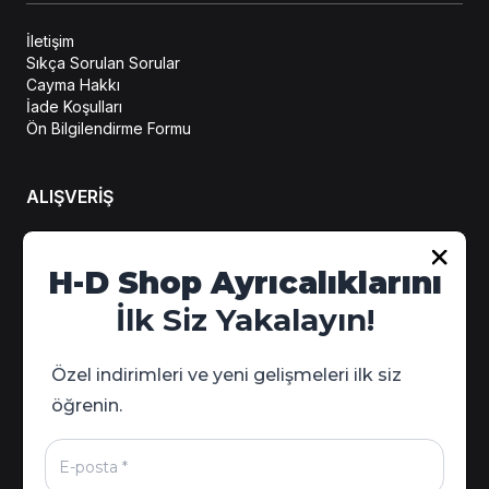
İletişim
Sıkça Sorulan Sorular
Cayma Hakkı
İade Koşulları
Ön Bilgilendirme Formu
ALIŞVERİŞ
Hesabım
H-D Shop Ayrıcalıklarını
Sipariş Takip
İlk Siz Yakalayın!
Kampanya Detayları
Özel indirimleri ve yeni gelişmeleri ilk siz
öğrenin.