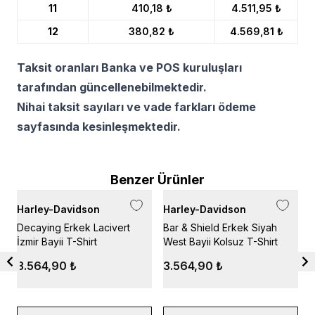
11
410,18 ₺
4.511,95 ₺
12
380,82 ₺
4.569,81 ₺
Taksit oranları Banka ve POS kuruluşları
tarafından güncellenebilmektedir.
Nihai taksit sayıları ve vade farkları ödeme
sayfasında kesinleşmektedir.
Benzer Ürünler
Harley-Davidson
Harley-Davidson
H
Decaying Erkek Lacivert
Bar & Shield Erkek Siyah
C
İzmir Bayii T-Shirt
West Bayii Kolsuz T-Shirt
S
3.564,90 ₺
3.564,90 ₺