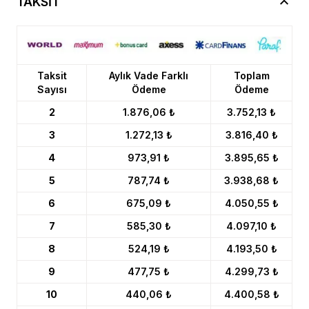
TAKSİT
Taksit
Aylık Vade Farklı
Toplam
Sayısı
Ödeme
Ödeme
2
1.876,06 ₺
3.752,13 ₺
3
1.272,13 ₺
3.816,40 ₺
4
973,91 ₺
3.895,65 ₺
5
787,74 ₺
3.938,68 ₺
6
675,09 ₺
4.050,55 ₺
7
585,30 ₺
4.097,10 ₺
8
524,19 ₺
4.193,50 ₺
9
477,75 ₺
4.299,73 ₺
10
440,06 ₺
4.400,58 ₺