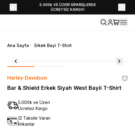
YENİ SEZON KOLEKSİYONU EKLENDİ,
5.000₺ VE ÜZERİ SİPARİŞLERDE
ÜCRETSİZ KARGO!
HEMEN KEŞFET!
Ana Sayfa
Erkek Bayi T-Shirt
Harley-Davidson
Bar & Shield Erkek Siyah West Bayii T-Shirt
5.000₺ ve Üzeri
Ücretsiz Kargo
12 Taksite Varan
İmkanlar