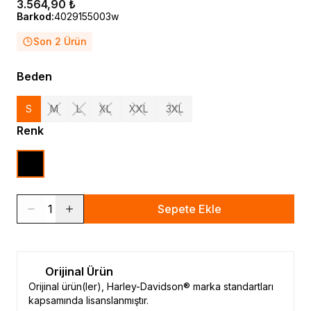
3.564,90 ₺
Barkod
:
4029155003w
Son 2 Ürün
Beden
S
M
L
XL
XXL
3XL
Renk
1
Sepete Ekle
Orijinal Ürün
Orijinal ürün(ler), Harley-Davidson® marka standartları
kapsamında lisanslanmıştır.