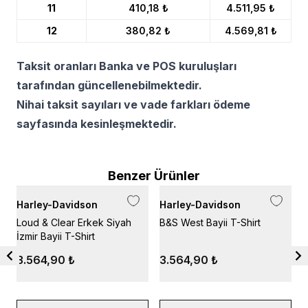
11
410,18 ₺
4.511,95 ₺
12
380,82 ₺
4.569,81 ₺
Taksit oranları Banka ve POS kuruluşları
tarafından güncellenebilmektedir.
Nihai taksit sayıları ve vade farkları ödeme
sayfasında kesinleşmektedir.
Benzer Ürünler
Harley-Davidson
Harley-Davidson
H
Loud & Clear Erkek Siyah
B&S West Bayii T-Shirt
W
İzmir Bayii T-Shirt
B
3.564,90 ₺
3.564,90 ₺