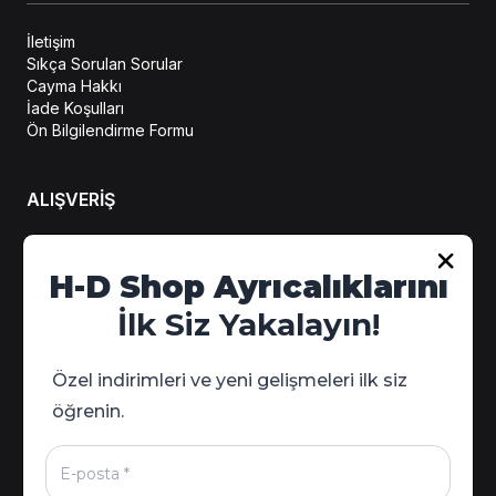
İletişim
Sıkça Sorulan Sorular
Cayma Hakkı
İade Koşulları
Ön Bilgilendirme Formu
ALIŞVERİŞ
Hesabım
H-D Shop Ayrıcalıklarını
Sipariş Takip
İlk Siz Yakalayın!
Kampanya Detayları
Özel indirimleri ve yeni gelişmeleri ilk siz
öğrenin.