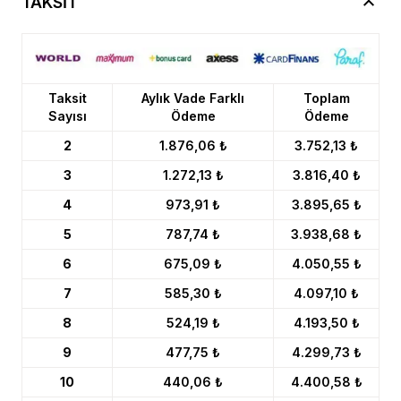
TAKSİT
Taksit
Aylık Vade Farklı
Toplam
Sayısı
Ödeme
Ödeme
2
1.876,06 ₺
3.752,13 ₺
3
1.272,13 ₺
3.816,40 ₺
4
973,91 ₺
3.895,65 ₺
5
787,74 ₺
3.938,68 ₺
6
675,09 ₺
4.050,55 ₺
7
585,30 ₺
4.097,10 ₺
8
524,19 ₺
4.193,50 ₺
9
477,75 ₺
4.299,73 ₺
10
440,06 ₺
4.400,58 ₺