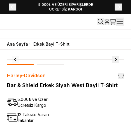
YENİ SEZON KOLEKSİYONU EKLENDİ,
5.000₺ VE ÜZERİ SİPARİŞLERDE
ÜCRETSİZ KARGO!
HEMEN KEŞFET!
Ana Sayfa
Erkek Bayi T-Shirt
Harley-Davidson
Bar & Shield Erkek Siyah West Bayii T-Shirt
5.000₺ ve Üzeri
Ücretsiz Kargo
12 Taksite Varan
İmkanlar