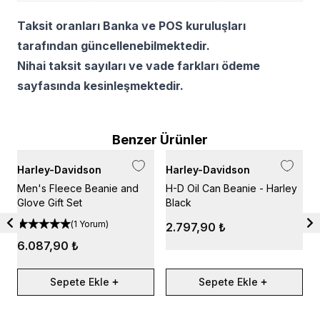
Taksit oranları Banka ve POS kuruluşları
tarafından güncellenebilmektedir.
Nihai taksit sayıları ve vade farkları ödeme
sayfasında kesinleşmektedir.
Benzer Ürünler
Harley-Davidson
Harley-Davidson
H
Men's Fleece Beanie and
H-D Oil Can Beanie - Harley
H
Glove Gift Set
Black
H
L
(
1 Yorum
)
2.797,90 ₺
6.087,90 ₺
Sepete Ekle
Sepete Ekle