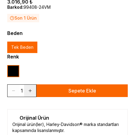
3.016,90 ₺
Barkod
:
99408-24VM
Son 1 Ürün
Beden
Tek Beden
Renk
1
Sepete Ekle
Orijinal Ürün
Orijinal ürün(ler), Harley-Davidson® marka standartları
kapsamında lisanslanmıştır.