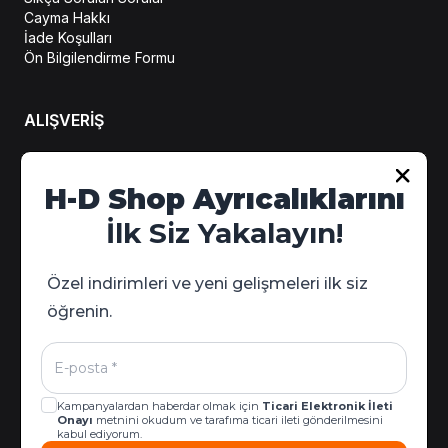
Cayma Hakkı
İade Koşulları
Ön Bilgilendirme Formu
ALIŞVERİŞ
Hesabım
H-D Shop Ayrıcalıklarını
Sipariş Takip
İlk Siz Yakalayın!
Kampanya Detayları
Özel indirimleri ve yeni gelişmeleri ilk siz
öğrenin.
Kampanyalardan haberdar olmak için
Ticari Elektronik İleti
Onayı
metnini okudum ve tarafıma ticari ileti gönderilmesini
kabul ediyorum.