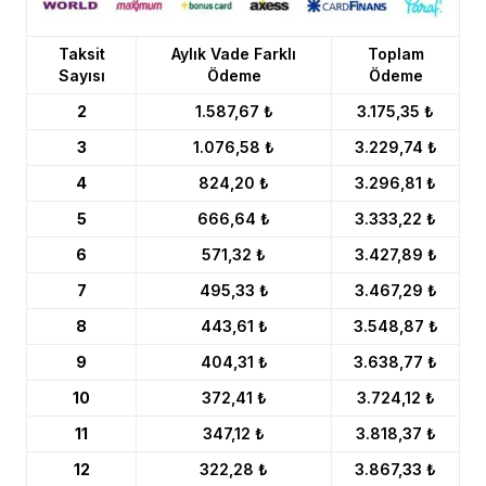
Taksit
Aylık Vade Farklı
Toplam
Sayısı
Ödeme
Ödeme
2
1.587,67 ₺
3.175,35 ₺
3
1.076,58 ₺
3.229,74 ₺
4
824,20 ₺
3.296,81 ₺
5
666,64 ₺
3.333,22 ₺
6
571,32 ₺
3.427,89 ₺
7
495,33 ₺
3.467,29 ₺
8
443,61 ₺
3.548,87 ₺
9
404,31 ₺
3.638,77 ₺
10
372,41 ₺
3.724,12 ₺
11
347,12 ₺
3.818,37 ₺
12
322,28 ₺
3.867,33 ₺