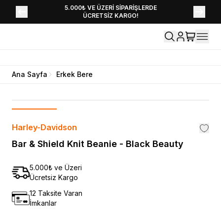
YENİ SEZON KOLEKSİYONU EKLENDİ,
5.000₺ VE ÜZERİ SİPARİŞLERDE
ÜCRETSİZ KARGO!
HEMEN KEŞFET!
Ana Sayfa
Erkek Bere
Harley-Davidson
Bar & Shield Knit Beanie - Black Beauty
5.000₺ ve Üzeri
Ücretsiz Kargo
12 Taksite Varan
İmkanlar