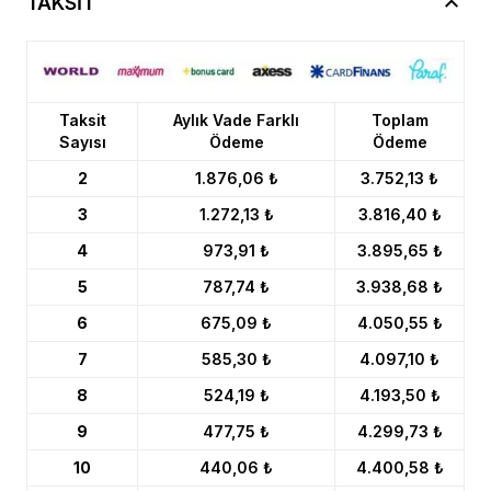
TAKSİT
Taksit
Aylık Vade Farklı
Toplam
Sayısı
Ödeme
Ödeme
2
1.876,06 ₺
3.752,13 ₺
3
1.272,13 ₺
3.816,40 ₺
4
973,91 ₺
3.895,65 ₺
5
787,74 ₺
3.938,68 ₺
6
675,09 ₺
4.050,55 ₺
7
585,30 ₺
4.097,10 ₺
8
524,19 ₺
4.193,50 ₺
9
477,75 ₺
4.299,73 ₺
10
440,06 ₺
4.400,58 ₺