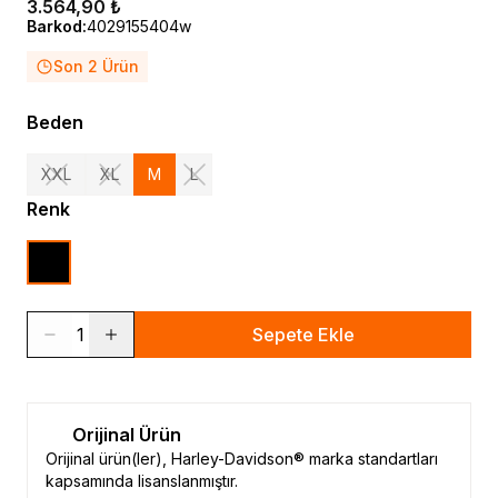
3.564,90 ₺
Barkod
:
4029155404w
Son 2 Ürün
Beden
XXL
XL
M
L
Renk
1
Sepete Ekle
Orijinal Ürün
Orijinal ürün(ler), Harley-Davidson® marka standartları
kapsamında lisanslanmıştır.