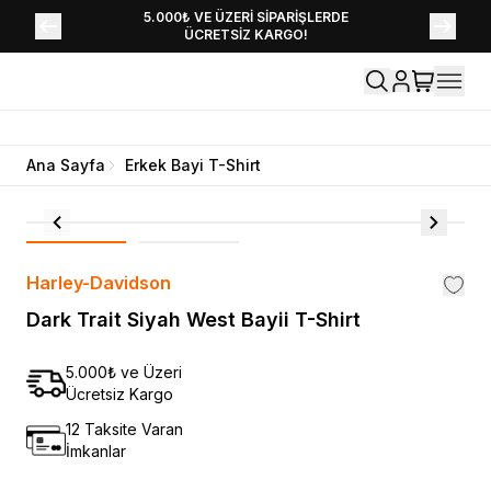
YENİ SEZON KOLEKSİYONU EKLENDİ,
5.000₺ VE ÜZERİ SİPARİŞLERDE
ÜCRETSİZ KARGO!
HEMEN KEŞFET!
Ana Sayfa
Erkek Bayi T-Shirt
Harley-Davidson
Dark Trait Siyah West Bayii T-Shirt
5.000₺ ve Üzeri
Ücretsiz Kargo
12 Taksite Varan
İmkanlar