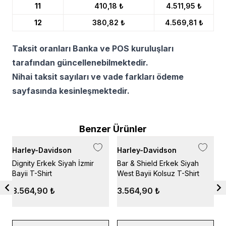
11
410,18 ₺
4.511,95 ₺
12
380,82 ₺
4.569,81 ₺
Taksit oranları Banka ve POS kuruluşları
tarafından güncellenebilmektedir.
Nihai taksit sayıları ve vade farkları ödeme
sayfasında kesinleşmektedir.
Benzer Ürünler
Harley-Davidson
Harley-Davidson
H
Dignity Erkek Siyah İzmir
Bar & Shield Erkek Siyah
R
Bayii T-Shirt
West Bayii Kolsuz T-Shirt
S
3.564,90 ₺
3.564,90 ₺