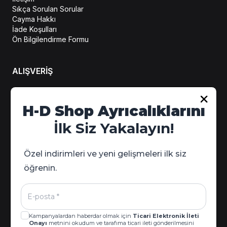
Sıkça Sorulan Sorular
Cayma Hakkı
İade Koşulları
Ön Bilgilendirme Formu
ALIŞVERİŞ
Hesabım
H-D Shop Ayrıcalıklarını
Sipariş Takip
İlk Siz Yakalayın!
Kampanya Detayları
Özel indirimleri ve yeni gelişmeleri ilk siz
öğrenin.
Kampanyalardan haberdar olmak için
Ticari Elektronik İleti
Onayı
metnini okudum ve tarafıma ticari ileti gönderilmesini