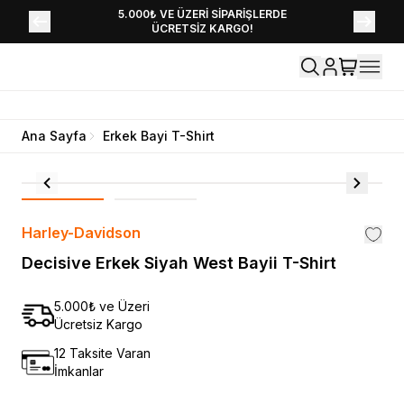
YENİ SEZON KOLEKSİYONU EKLENDİ,
5.000₺ VE ÜZERİ SİPARİŞLERDE
ÜCRETSİZ KARGO!
HEMEN KEŞFET!
Ana Sayfa
Erkek Bayi T-Shirt
Harley-Davidson
Decisive Erkek Siyah West Bayii T-Shirt
5.000₺ ve Üzeri
Ücretsiz Kargo
12 Taksite Varan
İmkanlar