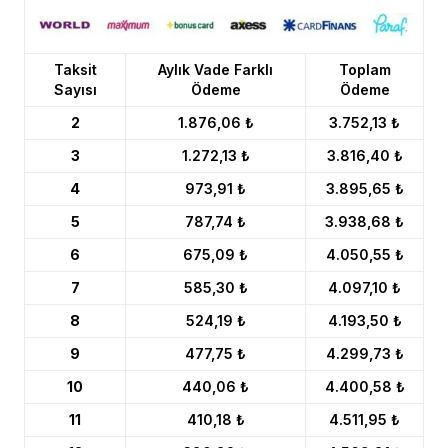
Taksit
Aylık Vade Farklı
Toplam
Sayısı
Ödeme
Ödeme
2
1.876,06 ₺
3.752,13 ₺
3
1.272,13 ₺
3.816,40 ₺
4
973,91 ₺
3.895,65 ₺
5
787,74 ₺
3.938,68 ₺
6
675,09 ₺
4.050,55 ₺
7
585,30 ₺
4.097,10 ₺
8
524,19 ₺
4.193,50 ₺
9
477,75 ₺
4.299,73 ₺
10
440,06 ₺
4.400,58 ₺
11
410,18 ₺
4.511,95 ₺