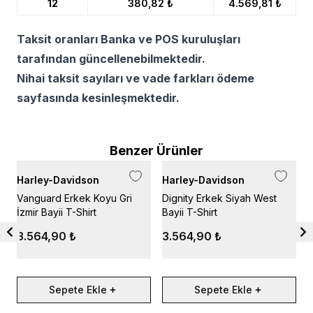
12
380,82 ₺
4.569,81 ₺
Taksit oranları Banka ve POS kuruluşları
tarafından güncellenebilmektedir.
Nihai taksit sayıları ve vade farkları ödeme
sayfasında kesinleşmektedir.
Benzer Ürünler
Harley-Davidson
Harley-Davidson
H
Vanguard Erkek Koyu Gri
Dignity Erkek Siyah West
B
İzmir Bayii T-Shirt
Bayii T-Shirt
W
3.564,90 ₺
3.564,90 ₺
Sepete Ekle
Sepete Ekle