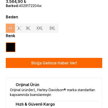
3.564,90 ₺
Barkod
:
4029172204w
Beden
M
L
XL
XXL
3XL
Renk
Stoğa Gelince Haber Ver!
Orijinal Ürün
Orijinal ürün(ler), Harley-Davidson® marka standartları
kapsamında lisanslanmıştır.
Hızlı & Güvenli Kargo