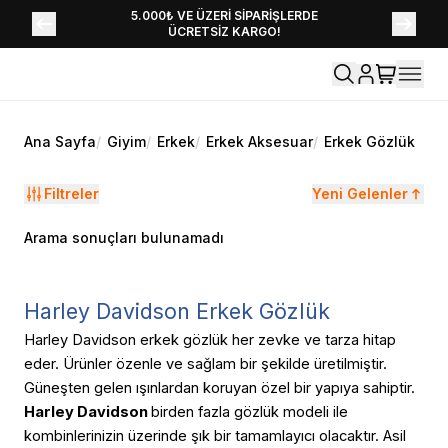
YENİ SEZON KOLEKSİYONU EKLENDİ,
5.000₺ VE ÜZERİ SİPARİŞLERDE
ÜCRETSİZ KARGO!
HEMEN KEŞFET!
Ana Sayfa
/
Giyim
/
Erkek
/
Erkek Aksesuar
/
Erkek Gözlük
Filtreler
Yeni Gelenler
Arama sonuçları bulunamadı
Harley Davidson Erkek Gözlük
Harley Davidson erkek gözlük her zevke ve tarza hitap
eder. Ürünler özenle ve sağlam bir şekilde üretilmiştir.
Güneşten gelen ışınlardan koruyan özel bir yapıya sahiptir.
Harley Davidson
birden fazla gözlük modeli ile
kombinlerinizin üzerinde şık bir tamamlayıcı olacaktır. Asil