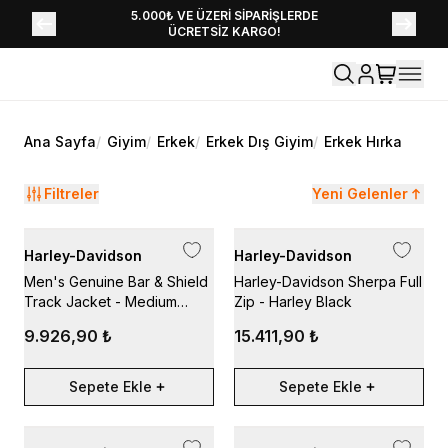
YENİ SEZON KOLEKSİYONU EKLENDİ,
5.000₺ VE ÜZERİ SİPARİŞLERDE
ÜCRETSİZ KARGO!
HEMEN KEŞFET!
Ana Sayfa
/
Giyim
/
Erkek
/
Erkek Dış Giyim
/
Erkek Hırka
Filtreler
Yeni Gelenler
Harley-Davidson
Harley-Davidson
Men's Genuine Bar & Shield
Harley-Davidson Sherpa Full
Track Jacket - Medium
Zip - Harley Black
Heather Grey
9.926,90 ₺
15.411,90 ₺
Sepete Ekle
Sepete Ekle