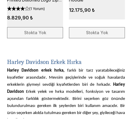
Up Hoodie, Gray
(
1 Yorum
)
12.175,90 ₺
8.829,90 ₺
Stokta Yok
Stokta Yok
Harley Davidson Erkek Hırka
Harley Davidson erkek hırka,
farklı bir tarz yaratabileceğiniz
kıyafetler arasındadır
.
Mevsim geçişlerinde ve soğuk havalarda
erkeklerin giymeyi sevdiği kıyafetlerden biri de hırkadır.
Harley
Davidson
Erkek yelek ve hırka modelleri, fonksiyon ve tasarım
açısından farklılık göstermektedir. Birini seçerken göz önünde
bulundurulması gereken ilk şeylerden biri kullanım amacıdır. Bir
ürün seçerken akılda tutulması gereken bir diğer şey, giyileceği hava
koşullarıdır.
Harley Davidson
Hırka erkek
modelinin hangi malzemeden