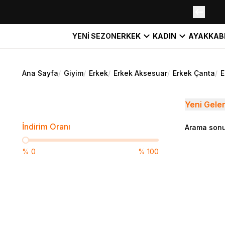
YENİ SEZON
ERKEK
KADIN
AYAKKAB
Ana Sayfa
/
Giyim
/
Erkek
/
Erkek Aksesuar
/
Erkek Çanta
/
E
Yeni Gele
İndirim Oranı
Arama sonu
%
0
%
100