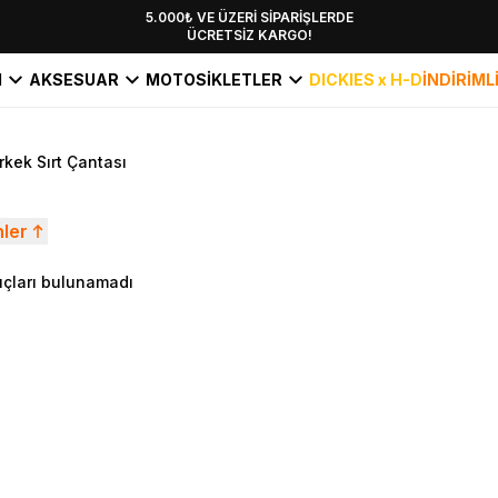
YENİ SEZON KOLEKSİYONU EKLENDİ,
5.000₺ VE ÜZERİ SİPARİŞLERDE
ÜCRETSİZ KARGO!
HEMEN KEŞFET!
I
AKSESUAR
MOTOSİKLETLER
DICKIES x H-D
İNDİRİML
rkek Sırt Çantası
nler
çları bulunamadı