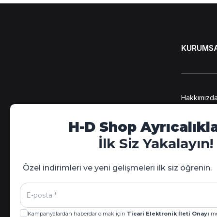
KURUMS
Hakkımızd
KVKK Bilgi
Kişisel Ver
H-D Shop Ayrıcalıkla
Üyelik Söz
Mesafeli S
İlk Siz Yakalayın!
Gizlilik Poli
Özel indirimleri ve yeni gelişmeleri ilk siz öğrenin.
Kampanyalardan haberdar olmak için
Ticari Elektronik İleti Onayı
me