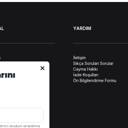
AL
YARDIM
a
İletişim
lendirme
Sıkça Sorulan Sorular
ilerin Korunması
Cayma Hakkı
rını
leşmesi
İade Koşulları
atış Sözleşmesi
Ön Bilgilendirme Formu
tikası
tnini okudum ve tarafıma