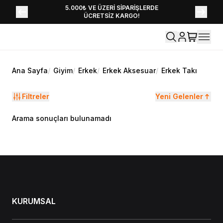
YENİ SEZON KOLEKSİYONU EKLENDİ,
5.000₺ VE ÜZERİ SİPARİŞLERDE
ÜCRETSİZ KARGO!
HEMEN KEŞFET!
Ana Sayfa
/
Giyim
/
Erkek
/
Erkek Aksesuar
/
Erkek Takı
Filtreler
Yeni Gelenler
Arama sonuçları bulunamadı
KURUMSAL