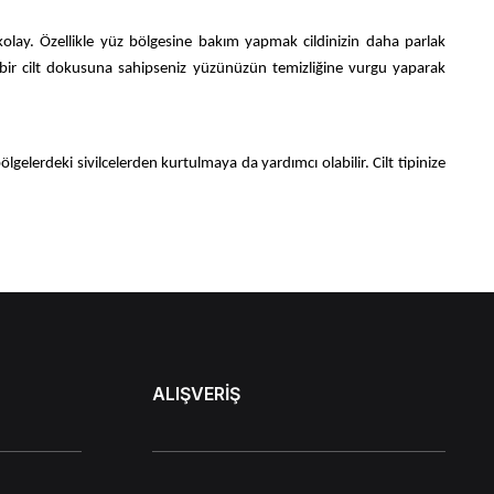
lay. Özellikle yüz bölgesine bakım yapmak cildinizin daha parlak
lı bir cilt dokusuna sahipseniz yüzünüzün temizliğine vurgu yaparak
lgelerdeki sivilcelerden kurtulmaya da yardımcı olabilir. Cilt tipinize
lak bir görünüm için cilt yüzeyindeki ölü hücreleri kolayca çıkarabilir.
in akne maskesi çeşidini kullanarak gerekli bakımı yapabilirsiniz. Bir
ALIŞVERİŞ
Cilt tonunuzu açmak istiyorsanız erkekler için yüz beyazlatıcı maskeleri
r için erkekler için 1 adet doğal tip yüz maskesi arasından seçim yapın.
abilir. Sizde evde doğal yollardan kendi maskenizi yapabilirsiniz.