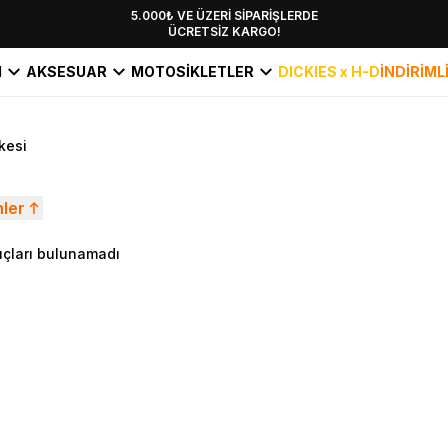
YENİ SEZON KOLEKSİYONU EKLENDİ,
5.000₺ VE ÜZERİ SİPARİŞLERDE
ÜCRETSİZ KARGO!
HEMEN KEŞFET!
I
AKSESUAR
MOTOSİKLETLER
DICKIES x H-D
İNDİRİML
kesi
nler
çları bulunamadı