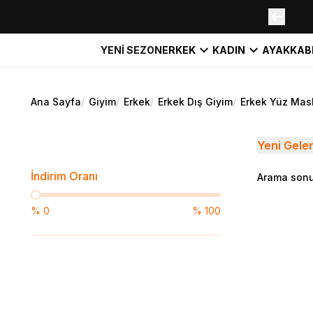
YENİ SEZON
ERKEK
KADIN
AYAKKAB
Ana Sayfa
/
Giyim
/
Erkek
/
Erkek Dış Giyim
/
Erkek Yüz Mas
Yeni Gele
İndirim Oranı
Arama sonu
%
0
%
100