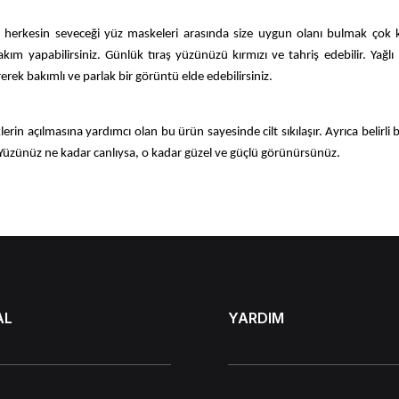
erkesin seveceği yüz maskeleri arasında size uygun olanı bulmak çok ko
bakım yapabilirsiniz. Günlük tıraş yüzünüzü kırmızı ve tahriş edebilir. Yağ
erek bakımlı ve parlak bir görüntü elde edebilirsiniz.
in açılmasına yardımcı olan bu ürün sayesinde cilt sıkılaşır. Ayrıca belirli bö
. Yüzünüz ne kadar canlıysa, o kadar güzel ve güçlü görünürsünüz.
bilirsiniz. Bu nedenle, birkaç kullanımdan sonra gözenekler sıkılaşabilir. Par
unlardan bir tanesi hassas ciltler diğeri ise tüm ciltler için uygun şekildedir.
rsiniz. Yağlı cilt, yemek ve içmekten kaynaklanabilir. Bu nedenle erkekler iç
iniz. Bu nedenle cilt problemlerinizin gün geçtikçe azalması muhtemeldir.
AL
YARDIM
ili sırasında cilt güçlü güneş ışığına maruz kalır ve cilt rengi koyulaşabilir. 
laşan cildi aydınlatarak istediğiniz görünüme kavuşabilirsiniz. Alerjisi olanla
vuşabilirsiniz.
Erkek yüz maskesi evde yapılabilecek
alternatiflere sahip ol