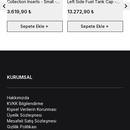
Collection Inserts - Small -
Left Side Fuel Tank Cap -
F
Bronze
Black
M
3.619,90 ₺
13.272,90 ₺
4
Sepete Ekle
Sepete Ekle
KURUMSAL
Hakkımızda
KVKK Bilgilendirme
Kişisel Verilerin Korunması
Üyelik Sözleşmesi
Mesafeli Satış Sözleşmesi
Gizlilik Politikası