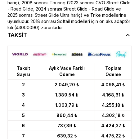
hariç), 2008 sonrası Touring (2023 sonrası CVO Street Glide
- Road Glide, 2024 sonrası Street Glide - Road Glide ve
2025 sonrası Street Glide Ultra hariç) ve Trike modellerine
uyumludur. 2018 sonrası Softail modelleri için ön aks adaptör
kiti (43000090) zorunludur.
TAKSİT
Taksit
Aylık Vade Farklı
Toplam
Sayısı
Ödeme
Ödeme
2
2.049,20 ₺
4.098,41 ₺
3
1.389,54 ₺
4.168,61 ₺
4
1.063,79 ₺
4.255,18 ₺
5
860,44 ₺
4.302,18 ₺
6
737,39 ₺
4.424,37 ₺
7
639,32 ₺
4.475,22 ₺