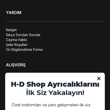
YARDIM
İletişim
Sıkça Sorulan Sorular
Cayma Hakkı
İade Koşulları
Ön Bilgilendirme Formu
ALIŞVERİŞ
Hesabım
H-D Shop Ayrıcalıklarını
Sipariş Takip
İlk Siz Yakalayın!
Kampanya Detayları
Özel indirimleri ve yeni gelişmeleri ilk siz