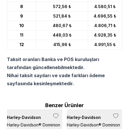
8
572,56 ₺
4.580,51 ₺
9
521,84 ₺
4.696,55 ₺
10
480,67 ₺
4.806,71 ₺
11
448,03 ₺
4.928,35 ₺
12
415,96 ₺
4.991,55 ₺
Taksit oranları Banka ve POS kuruluşları
tarafından güncellenebilmektedir.
Nihai taksit sayıları ve vade farkları ödeme
sayfasında kesinleşmektedir.
Benzer Ürünler
Harley-Davidson
Harley-Davidson
H
Harley-Davidson® Dominion
Harley-Davidson® Dominion
H