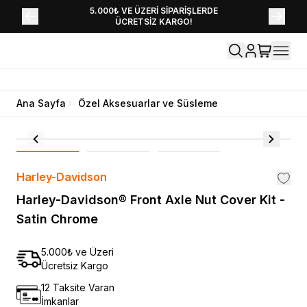
YENİ SEZON KOLEKSİYONU EKLENDİ,
5.000₺ VE ÜZERİ SİPARİŞLERDE
ÜCRETSİZ KARGO!
HEMEN KEŞFET!
Ana Sayfa
Özel Aksesuarlar ve Süsleme
Harley-Davidson
Harley-Davidson® Front Axle Nut Cover Kit -
Satin Chrome
5.000₺ ve Üzeri
Ücretsiz Kargo
12 Taksite Varan
İmkanlar