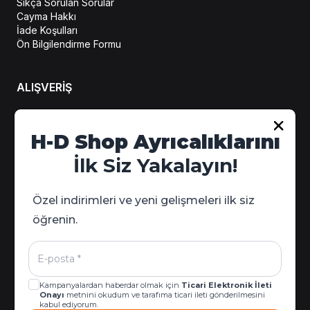
Sıkça Sorulan Sorular
Cayma Hakkı
İade Koşulları
Ön Bilgilendirme Formu
ALIŞVERİŞ
Hesabım
H-D Shop Ayrıcalıklarını
Sipariş Takip
İlk Siz Yakalayın!
Kampanya Detayları
Özel indirimleri ve yeni gelişmeleri ilk siz
öğrenin.
Kampanyalardan haberdar olmak için
Ticari Elektronik İleti
Onayı
metnini okudum ve tarafıma ticari ileti gönderilmesini
kabul ediyorum.