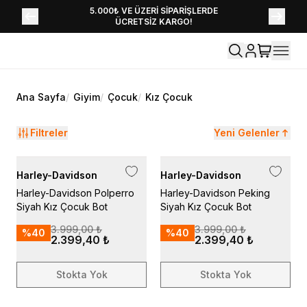
YENİ SEZON KOLEKSİYONU EKLENDİ,
5.000₺ VE ÜZERİ SİPARİŞLERDE
ÜCRETSİZ KARGO!
HEMEN KEŞFET!
Ana Sayfa
/
Giyim
/
Çocuk
/
Kız Çocuk
Filtreler
Yeni Gelenler
Harley-Davidson
Harley-Davidson
Harley-Davidson Polperro
Harley-Davidson Peking
Siyah Kız Çocuk Bot
Siyah Kız Çocuk Bot
3.999,00 ₺
3.999,00 ₺
%
40
%
40
2.399,40 ₺
2.399,40 ₺
Stokta Yok
Stokta Yok