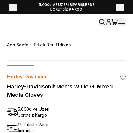
YENİ SEZON KOLEKSİYONU EKLENDİ,
5.000₺ VE ÜZERİ SİPARİŞLERDE
ÜCRETSİZ KARGO!
HEMEN KEŞFET!
Ana Sayfa
Erkek Deri Eldiven
Harley-Davidson
Harley-Davidson® Men's Willie G. Mixed
Media Gloves
5.000₺ ve Üzeri
Ücretsiz Kargo
12 Taksite Varan
İmkanlar