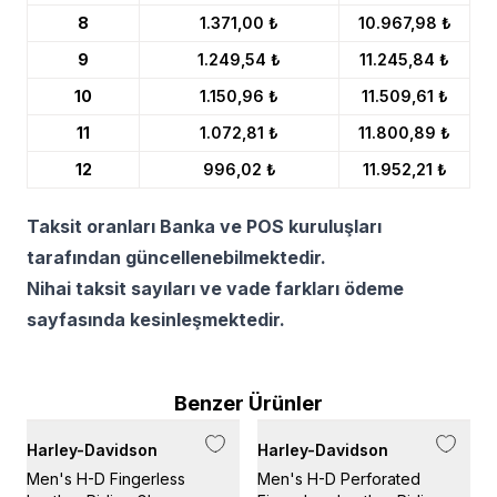
8
1.371,00 ₺
10.967,98 ₺
9
1.249,54 ₺
11.245,84 ₺
10
1.150,96 ₺
11.509,61 ₺
11
1.072,81 ₺
11.800,89 ₺
12
996,02 ₺
11.952,21 ₺
Taksit oranları Banka ve POS kuruluşları
tarafından güncellenebilmektedir.
Nihai taksit sayıları ve vade farkları ödeme
sayfasında kesinleşmektedir.
Benzer Ürünler
Harley-Davidson
Harley-Davidson
H
Men's H-D Fingerless
Men's H-D Perforated
M