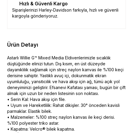
Hızlı & Güvenli Kargo
Siparişlerinizi Harley-Davidson farkıyla, hızlı ve güvenli
kargoyla gönderiyoruz.
Ürün Detayı
Astarlı Willie G™ Mixed Media Eldivenlerimizle sıcaklık
düştüğünde elinizi tutun. Dış kısım, en üst düzeyde
dayanıklılık sağlamak için streç naylon kanvas ile %100 keçi
derisine sahiptir. Yastıklı avuç içi, dokunmatik ekran
uyumluluğu, yansıtıcılık ve hava akışı için ağ, tümü açık yol
deneyiminizi geliştirir. Efsanevi Kafatası yaması, bugün bir çift
almak için uzun bir neden listesinin son noktası.
• Serin Kal: Hava akışı için file.
• Uyum ve Hareketlilik: Rahat dikişler. 30° önceden kavisli
parmaklar. Elastik bilek.
• Malzemeler: %100 streç naylon kanvas ile keçi derisi.
%100 polyester triko astar.
• Kapatma: Velcro® bilek kapatma.