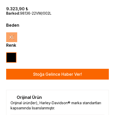
9.323,90 ₺
Barkod
:
98136-22VM/002L
Beden
XL
Renk
Stoğa Gelince Haber Ver!
Orijinal Ürün
Orijinal ürün(ler), Harley-Davidson® marka standartları
kapsamında lisanslanmıştır.