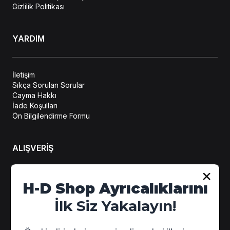
Gizlilik Politikası
YARDIM
İletişim
Sıkça Sorulan Sorular
Cayma Hakkı
İade Koşulları
Ön Bilgilendirme Formu
ALIŞVERİŞ
Hesabım
H-D Shop Ayrıcalıklarını
Sipariş Takip
İlk Siz Yakalayın!
Kampanya Detayları