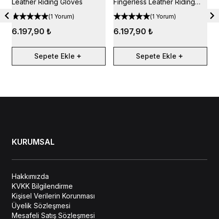
Leather Riding Gloves
Fingerless Leather Riding
G
Gloves
(
1 Yorum
)
(
1 Yorum
)
6.197,90 ₺
6.197,90 ₺
Sepete Ekle
Sepete Ekle
KURUMSAL
Hakkımızda
KVKK Bilgilendirme
Kişisel Verilerin Korunması
Üyelik Sözleşmesi
Mesafeli Satış Sözleşmesi