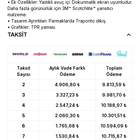
• Ek Özellikler: Yastıklı avuç içi. Dokunmatik ekran uyumludur.
Daha fazla görünürlük için 3M™ Scotchlite™ yansıtıcı
malzeme.
• Tasarım Ayrıntıları: Parmaklarda Traponto dikiş.
• Grafikler: TPR yaması.
TAKSİT
Taksit
Aylık Vade Farklı
Toplam
Sayısı
Ödeme
Ödeme
2
4.906,80 ₺
9.813,59 ₺
3
3.327,23 ₺
9.981,70 ₺
4
2.547,24 ₺
10.188,97 ₺
5
2.060,30 ₺
10.301,51 ₺
6
1.765,68 ₺
10.594,09 ₺
7
1.530,84 ₺
10.715,87 ₺