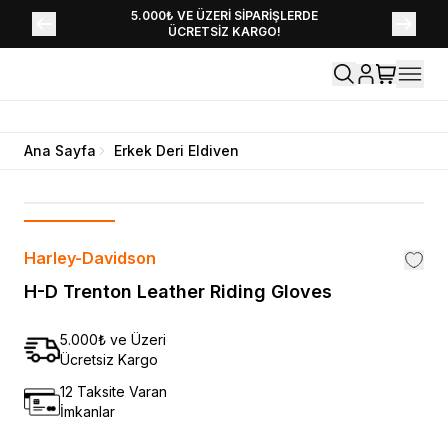
YENİ SEZON KOLEKSİYONU EKLENDİ,
5.000₺ VE ÜZERİ SİPARİŞLERDE
ÜCRETSİZ KARGO!
HEMEN KEŞFET!
Ana Sayfa
Erkek Deri Eldiven
Harley-Davidson
H-D Trenton Leather Riding Gloves
5.000₺ ve Üzeri
Ücretsiz Kargo
12 Taksite Varan
İmkanlar