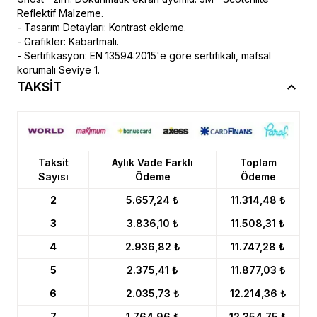
Reflektif Malzeme.
- Tasarım Detayları: Kontrast ekleme.
- Grafikler: Kabartmalı.
- Sertifikasyon: EN 13594:2015'e göre sertifikalı, mafsal
korumalı Seviye 1.
TAKSİT
Taksit
Aylık Vade Farklı
Toplam
Sayısı
Ödeme
Ödeme
2
5.657,24 ₺
11.314,48 ₺
3
3.836,10 ₺
11.508,31 ₺
4
2.936,82 ₺
11.747,28 ₺
5
2.375,41 ₺
11.877,03 ₺
6
2.035,73 ₺
12.214,36 ₺
7
1.764,96 ₺
12.354,75 ₺