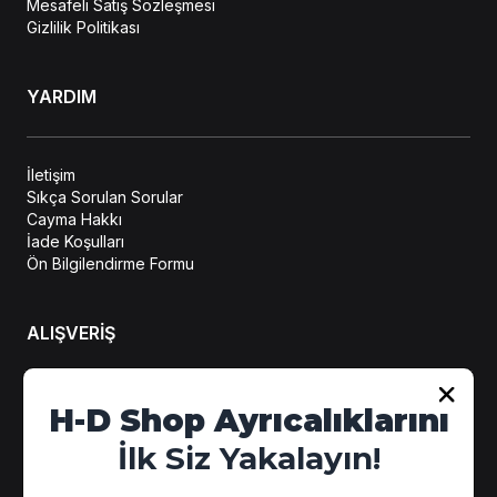
Mesafeli Satış Sözleşmesi
Gizlilik Politikası
YARDIM
İletişim
Sıkça Sorulan Sorular
Cayma Hakkı
İade Koşulları
Ön Bilgilendirme Formu
ALIŞVERİŞ
Hesabım
H-D Shop Ayrıcalıklarını
Sipariş Takip
İlk Siz Yakalayın!
Kampanya Detayları