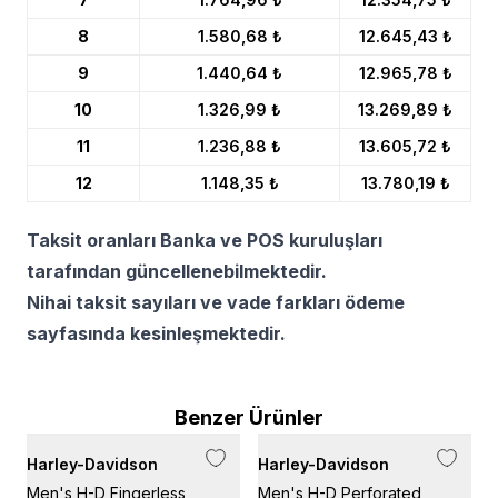
8
1.580,68 ₺
12.645,43 ₺
9
1.440,64 ₺
12.965,78 ₺
10
1.326,99 ₺
13.269,89 ₺
11
1.236,88 ₺
13.605,72 ₺
12
1.148,35 ₺
13.780,19 ₺
Taksit oranları Banka ve POS kuruluşları
tarafından güncellenebilmektedir.
Nihai taksit sayıları ve vade farkları ödeme
sayfasında kesinleşmektedir.
Benzer Ürünler
Harley-Davidson
Harley-Davidson
H
Men's H-D Fingerless
Men's H-D Perforated
M