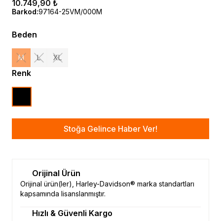
10.749,90 ₺
Barkod
:
97164-25VM/000M
Beden
M
L
XL
Renk
Stoğa Gelince Haber Ver!
Orijinal Ürün
Orijinal ürün(ler), Harley-Davidson® marka standartları
kapsamında lisanslanmıştır.
Hızlı & Güvenli Kargo