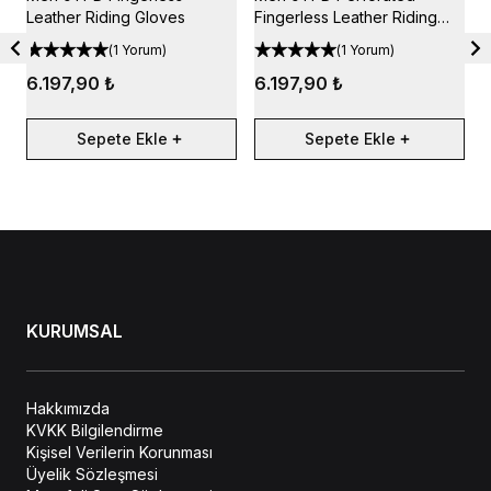
Leather Riding Gloves
Fingerless Leather Riding
G
Gloves
(
1 Yorum
)
(
1 Yorum
)
6.197,90 ₺
6.197,90 ₺
Sepete Ekle
Sepete Ekle
KURUMSAL
Hakkımızda
KVKK Bilgilendirme
Kişisel Verilerin Korunması
Üyelik Sözleşmesi