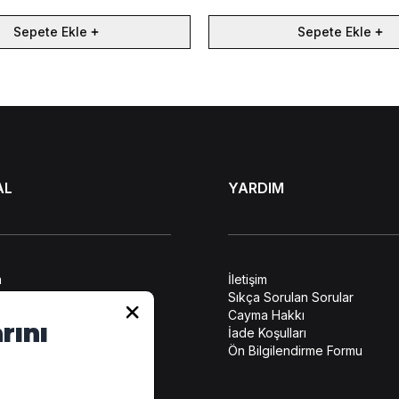
Sepete Ekle
Sepete Ekle
AL
YARDIM
a
İletişim
lendirme
Sıkça Sorulan Sorular
ilerin Korunması
Cayma Hakkı
rını
leşmesi
İade Koşulları
atış Sözleşmesi
Ön Bilgilendirme Formu
tikası