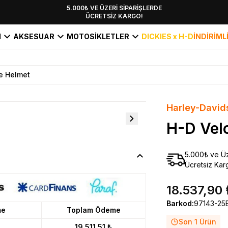
YENİ SEZON KOLEKSİYONU EKLENDİ,
5.000₺ VE ÜZERİ SİPARİŞLERDE
ÜCRETSİZ KARGO!
HEMEN KEŞFET!
I
AKSESUAR
MOTOSİKLETLER
DICKIES x H-D
İNDİRİML
e Helmet
Harley-David
H-D Vel
5.000₺ ve Üz
Ücretsiz Kar
18.537,90 
Barkod
:
97143-25
me
Toplam Ödeme
Son 1 Ürün
19.511,51 ₺