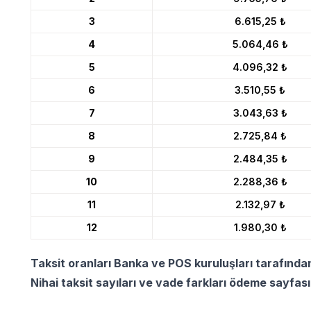
3
6.615,25 ₺
4
5.064,46 ₺
5
4.096,32 ₺
6
3.510,55 ₺
7
3.043,63 ₺
8
2.725,84 ₺
9
2.484,35 ₺
10
2.288,36 ₺
11
2.132,97 ₺
12
1.980,30 ₺
Taksit oranları Banka ve POS kuruluşları tarafında
Nihai taksit sayıları ve vade farkları ödeme sayfas