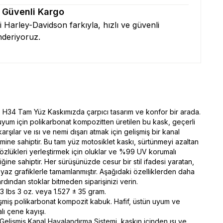
& Güvenli Kargo
zi Harley-Davidson farkıyla, hızlı ve güvenli
nderiyoruz.
 H34 Tam Yüz Kaskımızda çarpıcı tasarım ve konfor bir arada.
 uyum için polikarbonat kompozitten üretilen bu kask, geçerli
karşılar ve ısı ve nemi dışarı atmak için gelişmiş bir kanal
mine sahiptir. Bu tam yüz motosiklet kaskı, sürtünmeyi azaltan
gözlükleri yerleştirmek için oluklar ve %99 UV korumalı
iğine sahiptir. Her sürüşünüzde cesur bir stil ifadesi yaratan,
eyaz grafiklerle tamamlanmıştır. Aşağıdaki özelliklerden daha
 ardından stoklar bitmeden siparişinizi verin.
 3 lbs 3 oz. veya 1.527 ± 35 gram.
işmiş polikarbonat kompozit kabuk. Hafif, üstün uyum ve
alı çene kayışı.
 Gelişmiş Kanal Havalandırma Sistemi, kaskın içinden ısı ve