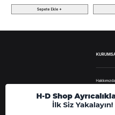
Sepete Ekle
KURUMS
Hakkımızd
KVKK Bilgi
Kişisel Ver
H-D Shop Ayrıcalıkla
Üyelik Söz
Mesafeli S
İlk Siz Yakalayın!
Gizlilik Poli