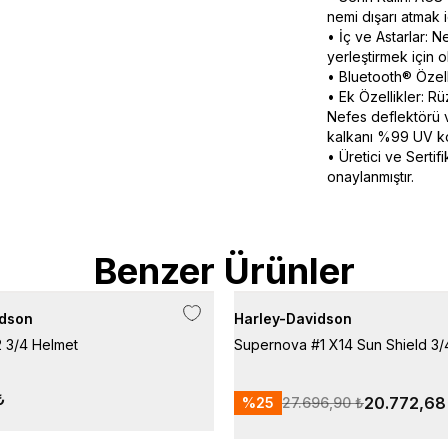
nemi dışarı atmak 
• İç ve Astarlar: Ne
yerleştirmek için ol
• Bluetooth® Özelli
• Ek Özellikler: Rü
Nefes deflektörü v
kalkanı %99 UV ko
• Üretici ve Sertif
onaylanmıştır.
Benzer Ürünler
idson
Harley-Davidson
 3/4 Helmet
Supernova #1 X14 Sun Shield 3/
₺
20.772,68
%
25
27.696,90 ₺