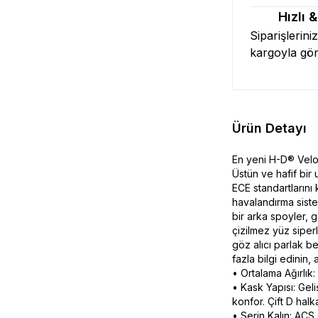
Hızlı 
Siparişlerini
kargoyla gö
Ürün Detayı
En yeni H-D® Velo
Üstün ve hafif bir
ECE standartlarını 
havalandırma siste
bir arka spoyler, 
çizilmez yüz siperl
göz alıcı parlak b
fazla bilgi edinin,
• Ortalama Ağırlık:
• Kask Yapısı: Gel
konfor. Çift D halk
• Serin Kalın: ACS