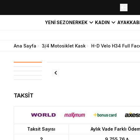
YENİ SEZON
ERKEK
KADIN
AYAKKAB
Ana Sayfa
3/4 Motosiklet Kask
H-D Velo H34 Full Fac
TAKSİT
Taksit Sayısı
Aylık Vade Farklı Öde
2
9.755,76 ₺