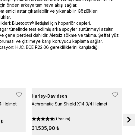
için önden arkaya tam hava akışı sağlar.
m emici astar çıkarılabilir ve yıkanabilir. Gözlükleri
uklar.
kleri: Bluetooth® iletişimi için hoparlör cepleri.
zgar tünelinde test edilmiş arka spoyler sürtünmeyi azaltır.
e çene perdesi dahildir. Aletsiz sökme ve takma. Şeffaf yüz
ruması ve çizilmeye karşı koruyucu kaplama sağlar.
ikasyon: HJC. ECE R22.06 gerekliliklerini karşıladığı
Harley-Davidson
Har
4 Helmet
Achromatic Sun Shield X14 3/4 Helmet
Har
(
1 Yorum
)
 ₺
%
31.535,90 ₺