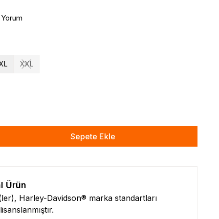
1 Yorum
XL
XXL
Sepete Ekle
al Ürün
n(ler), Harley-Davidson® marka standartları
isanslanmıştır.