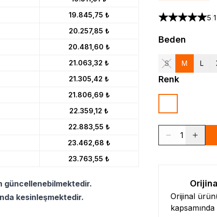
19.845,75 ₺
|
5
20.257,85 ₺
Beden
20.481,60 ₺
21.063,32 ₺
S
M
L
Renk
21.305,42 ₺
21.806,69 ₺
22.359,12 ₺
22.883,55 ₺
1
23.462,68 ₺
23.763,55 ₺
Orijin
n güncellenebilmektedir.
Orijinal ürü
ında kesinleşmektedir.
kapsamında l