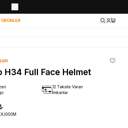
İ ÜRÜNLER
son
o H34 Full Face Helmet
eri
12 Taksite Varan
go
İmkanlar
₺
EX/000M