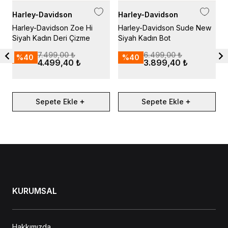
Harley-Davidson
Harley-Davidson
H
Harley-Davidson Zoe Hi
Harley-Davidson Sude New
H
Siyah Kadın Deri Çizme
Siyah Kadın Bot
B
7.499,00 ₺
6.499,00 ₺
%
40
%
40
4.499,40 ₺
3.899,40 ₺
Sepete Ekle
Sepete Ekle
KURUMSAL
Hakkımızda