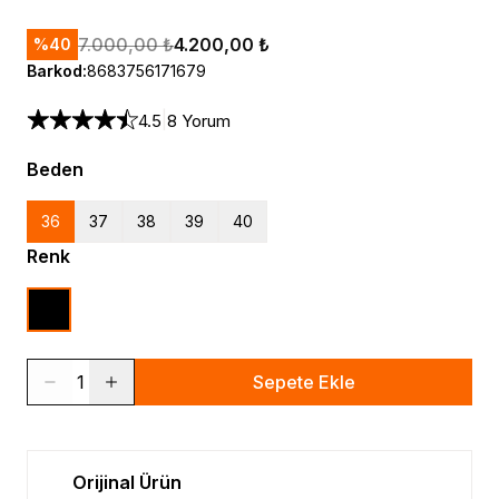
7.000,00 ₺
4.200,00 ₺
%
40
Barkod
:
8683756171679
|
4.5
8 Yorum
Beden
36
37
38
39
40
Renk
1
Sepete Ekle
Orijinal Ürün