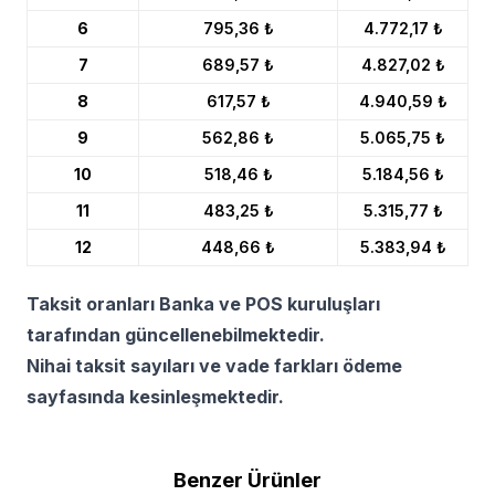
6
795,36 ₺
4.772,17 ₺
7
689,57 ₺
4.827,02 ₺
8
617,57 ₺
4.940,59 ₺
9
562,86 ₺
5.065,75 ₺
10
518,46 ₺
5.184,56 ₺
11
483,25 ₺
5.315,77 ₺
12
448,66 ₺
5.383,94 ₺
Taksit oranları Banka ve POS kuruluşları
tarafından güncellenebilmektedir.
Nihai taksit sayıları ve vade farkları ödeme
sayfasında kesinleşmektedir.
Benzer Ürünler