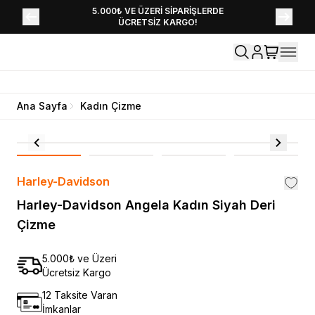
YENİ SEZON KOLEKSİYONU EKLENDİ,
5.000₺ VE ÜZERİ SİPARİŞLERDE
ÜCRETSİZ KARGO!
HEMEN KEŞFET!
Ana Sayfa
Kadın Çizme
Harley-Davidson
Harley-Davidson Angela Kadın Siyah Deri
Çizme
5.000₺ ve Üzeri
Ücretsiz Kargo
12 Taksite Varan
İmkanlar