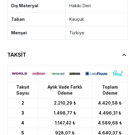
Dış Materyal
Hakiki Deri
Taban
Kauçuk
Menşei
Türkiye
TAKSİT
Taksit
Aylık Vade Farklı
Toplam
Sayısı
Ödeme
Ödeme
2
2.210,29 ₺
4.420,58 ₺
3
1.498,77 ₺
4.496,31 ₺
4
1.147,42 ₺
4.589,68 ₺
5
928,07 ₺
4.640,37 ₺