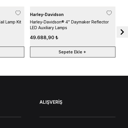
Harley-Davidson
Har
il Lamp Kit
Harley-Davidson® 4" Daymaker Reflector
Smo
LED Auxiliary Lamps
Ligh
49.688,90 ₺
34.
Sepete Ekle
ALIŞVERİŞ