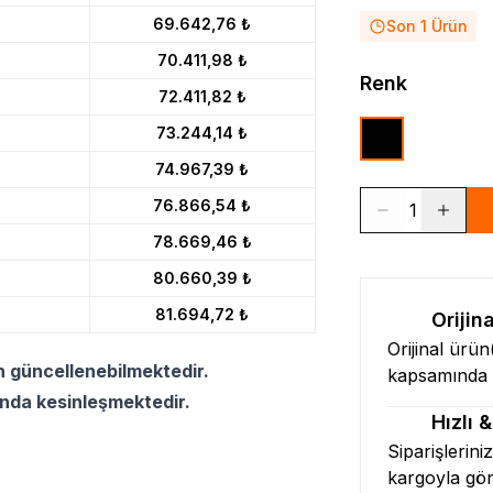
69.642,76 ₺
Son 1 Ürün
70.411,98 ₺
Renk
72.411,82 ₺
73.244,14 ₺
74.967,39 ₺
76.866,54 ₺
1
78.669,46 ₺
80.660,39 ₺
81.694,72 ₺
Orijin
Orijinal ürü
n güncellenebilmektedir.
kapsamında l
ında kesinleşmektedir.
Hızlı 
Siparişlerini
kargoyla gö