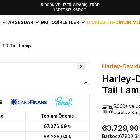
YENİ SEZON KOLEKSİYONU EKLENDİ,
5.000₺ VE ÜZERİ SİPARİŞLERDE
ÜCRETSİZ KARGO!
HEMEN KEŞFET!
I
AKSESUAR
MOTOSİKLETLER
DICKIES x H-D
İNDİRİML
 LED Tail Lamp
Harley-David
Harley-
Tail Lam
5.000₺ ve Üz
Ücretsiz Kar
me
Toplam Ödeme
67.076,99 ₺
63.729,90
Barkod
:
67800134
68.226,04 ₺