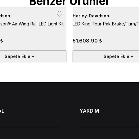
Benzer Ürünler
idson
Harley-Davidson
son® Air Wing Rail LED Light Kit
LED King Tour-Pak Brake/Turn/Ta
 ₺
51.608,90 ₺
Sepete Ekle
Sepete Ekle
AL
YARDIM