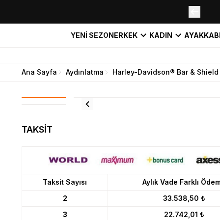
YENİ SEZON
ERKEK
KADIN
AYAKKAB
Ana Sayfa
Aydınlatma
Harley-Davidson® Bar & Shield
TAKSİT
Taksit Sayısı
Aylık Vade Farklı Öde
2
33.538,50 ₺
3
22.742,01 ₺