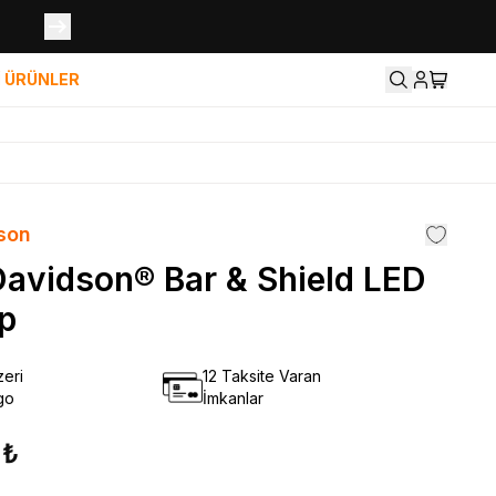
İ ÜRÜNLER
son
Davidson® Bar & Shield LED
p
eri
12 Taksite Varan
go
İmkanlar
 ₺