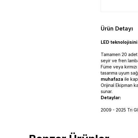
Ürün Detayı
LED teknolojisini 
Tamamen 20 ade
seyir ve fren lamba
Füme veya kırmızı l
tasarıma uyum sağl
muhafaza
ile kapl
Orijinal Ekipman 
sunar.
Detaylar:
2009 - 2025 Tri Gl