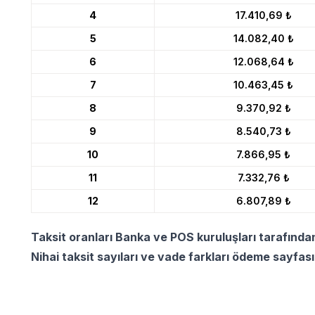
4
17.410,69 ₺
5
14.082,40 ₺
6
12.068,64 ₺
7
10.463,45 ₺
8
9.370,92 ₺
9
8.540,73 ₺
10
7.866,95 ₺
11
7.332,76 ₺
12
6.807,89 ₺
Taksit oranları Banka ve POS kuruluşları tarafında
Nihai taksit sayıları ve vade farkları ödeme sayfas