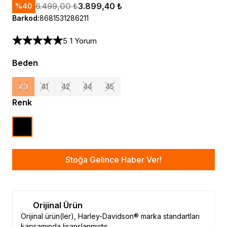
6.499,00 ₺
3.899,40 ₺
%
40
Barkod
:
8681531286211
|
5
1 Yorum
Beden
40
41
42
44
45
Renk
Stoğa Gelince Haber Ver!
Orijinal Ürün
Orijinal ürün(ler), Harley-Davidson® marka standartları
kapsamında lisanslanmıştır.