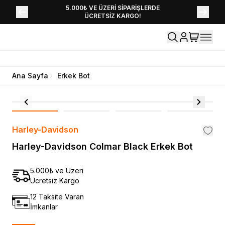
YENİ SEZON KOLEKSİYONU EKLENDİ,
5.000₺ VE ÜZERİ SİPARİŞLERDE
ÜCRETSİZ KARGO!
HEMEN KEŞFET!
Ana Sayfa
Erkek Bot
Harley-Davidson
Harley-Davidson Colmar Black Erkek Bot
5.000₺ ve Üzeri
Ücretsiz Kargo
12 Taksite Varan
İmkanlar