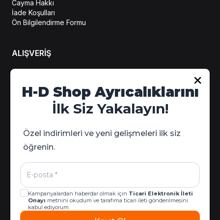
Cayma Hakkı
İade Koşulları
Ön Bilgilendirme Formu
ALIŞVERİŞ
H-D Shop Ayrıcalıklarını
Hesabım
Sipariş Takip
İlk Siz Yakalayın!
Kampanya Detayları
Özel indirimleri ve yeni gelişmeleri ilk siz
öğrenin.
Kampanyalardan haberdar olmak için
Ticari Elektronik İleti
Onayı
metnini okudum ve tarafıma ticari ileti gönderilmesini
kabul ediyorum.