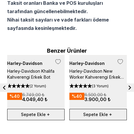
Taksit oranları Banka ve POS kuruluşları
tarafından güncellenebilmektedir.
Nihai taksit sayıları ve vade farkları ödeme
sayfasında kesinleşmektedir.
Benzer Ürünler
Harley-Davidson
Harley-Davidson
H
Harley-Davidson Khalifa
Harley-Davidson New
H
Kahverengi Erkek Bot
Worker Kahverengi Erkek
S
Bot
(
2 Yorum
)
(
3 Yorum
)
6.749,00 ₺
6.500,00 ₺
%
40
%
40
4.049,40 ₺
3.900,00 ₺
Sepete Ekle
Sepete Ekle