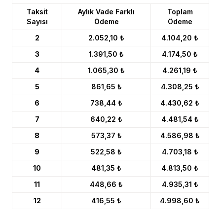
Taksit
Aylık Vade Farklı
Toplam
Sayısı
Ödeme
Ödeme
2
2.052,10 ₺
4.104,20 ₺
3
1.391,50 ₺
4.174,50 ₺
4
1.065,30 ₺
4.261,19 ₺
5
861,65 ₺
4.308,25 ₺
6
738,44 ₺
4.430,62 ₺
7
640,22 ₺
4.481,54 ₺
8
573,37 ₺
4.586,98 ₺
9
522,58 ₺
4.703,18 ₺
10
481,35 ₺
4.813,50 ₺
11
448,66 ₺
4.935,31 ₺
12
416,55 ₺
4.998,60 ₺