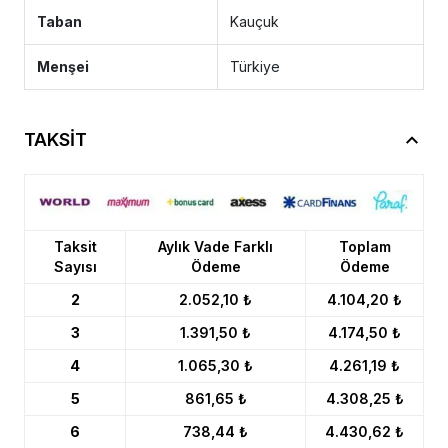
Taban
Kauçuk
Menşei
Türkiye
TAKSİT
Taksit
Aylık Vade Farklı
Toplam
Sayısı
Ödeme
Ödeme
2
2.052,10 ₺
4.104,20 ₺
3
1.391,50 ₺
4.174,50 ₺
4
1.065,30 ₺
4.261,19 ₺
5
861,65 ₺
4.308,25 ₺
6
738,44 ₺
4.430,62 ₺