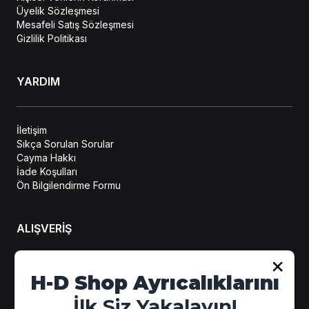
Üyelik Sözleşmesi
Mesafeli Satış Sözleşmesi
Gizlilik Politikası
YARDIM
İletişim
Sıkça Sorulan Sorular
Cayma Hakkı
İade Koşulları
Ön Bilgilendirme Formu
ALIŞVERİŞ
Hesabım
H-D Shop Ayrıcalıklarını
Sipariş Takip
İlk Siz Yakalayın!
Kampanya Detayları