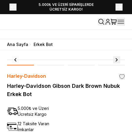
YENİ SEZON KOLEKSİYONU EKLENDİ,
5.000₺ VE ÜZERİ SİPARİŞLERDE
ÜCRETSİZ KARGO!
HEMEN KEŞFET!
Ana Sayfa
Erkek Bot
Harley-Davidson
Harley-Davidson Gibson Dark Brown Nubuk
Erkek Bot
5.000₺ ve Üzeri
Ücretsiz Kargo
12 Taksite Varan
İmkanlar