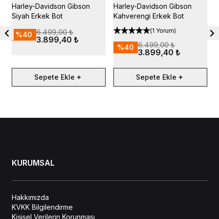
Harley-Davidson Gibson
Harley-Davidson Gibson
H
Siyah Erkek Bot
Kahverengi Erkek Bot
W
(
1 Yorum
)
6.499,00 ₺
%
40
3.899,40 ₺
6.499,00 ₺
%
40
3.899,40 ₺
Sepete Ekle
Sepete Ekle
KURUMSAL
Hakkımızda
KVKK Bilgilendirme
Kişisel Verilerin Korunması