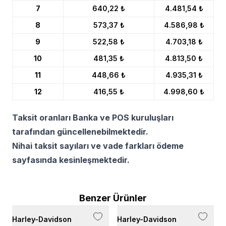
7
640,22 ₺
4.481,54 ₺
8
573,37 ₺
4.586,98 ₺
9
522,58 ₺
4.703,18 ₺
10
481,35 ₺
4.813,50 ₺
11
448,66 ₺
4.935,31 ₺
12
416,55 ₺
4.998,60 ₺
Taksit oranları Banka ve POS kuruluşları
tarafından güncellenebilmektedir.
Nihai taksit sayıları ve vade farkları ödeme
sayfasında kesinleşmektedir.
Benzer Ürünler
Harley-Davidson
Harley-Davidson
H