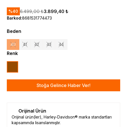
6.499,00 ₺
3.899,40 ₺
%
40
Barkod
:
8681531774473
Beden
40
41
42
43
44
Renk
Stoğa Gelince Haber Ver!
Orijinal Ürün
Orijinal ürün(ler), Harley-Davidson® marka standartları
kapsamında lisanslanmıştır.