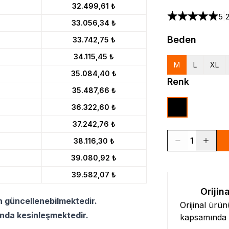
32.499,61 ₺
|
5
33.056,34 ₺
Beden
33.742,75 ₺
34.115,45 ₺
M
L
XL
35.084,40 ₺
Renk
35.487,66 ₺
36.322,60 ₺
37.242,76 ₺
1
38.116,30 ₺
39.080,92 ₺
39.582,07 ₺
Orijin
n güncellenebilmektedir.
Orijinal ürü
ında kesinleşmektedir.
kapsamında l