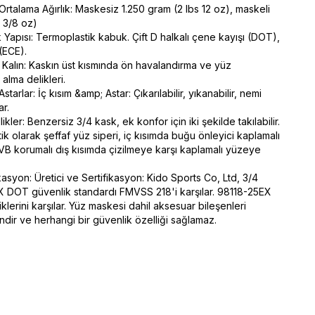
 Ortalama Ağırlık: Maskesiz 1.250 gram (2 lbs 12 oz), maskeli
1 3/8 oz)
k Yapısı: Termoplastik kabuk. Çift D halkalı çene kayışı (DOT),
(ECE).
in Kalın: Kaskın üst kısmında ön havalandırma ve yüz
lma delikleri.
tarlar: İç kısım &amp; Astar: Çıkarılabilir, yıkanabilir, nemi
r.
ikler: Benzersiz 3/4 kask, ek konfor için iki şekilde takılabilir.
ptik olarak şeffaf yüz siperi, iç kısımda buğu önleyici kaplamalı
 korumalı dış kısımda çizilmeye karşı kaplamalı yüzeye
ikasyon: Üretici ve Sertifikasyon: Kido Sports Co, Ltd, 3/4
 DOT güvenlik standardı FMVSS 218'i karşılar. 98118-25EX
klerini karşılar. Yüz maskesi dahil aksesuar bileşenleri
indir ve herhangi bir güvenlik özelliği sağlamaz.