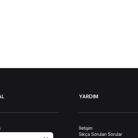
AL
YARDIM
a
İletişim
lendirme
Sıkça Sorulan Sorular