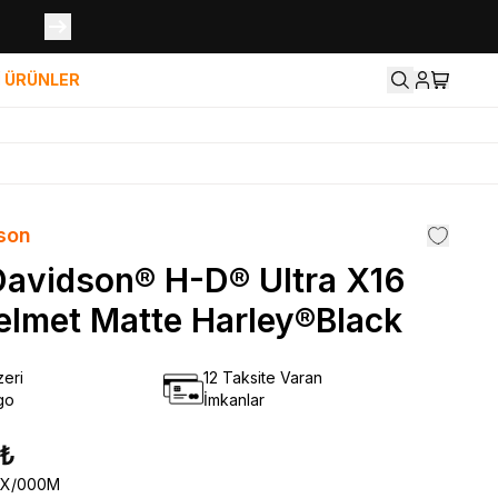
İ ÜRÜNLER
son
Davidson® H-D® Ultra X16
elmet Matte Harley®Black
eri
12 Taksite Varan
go
İmkanlar
 ₺
EX/000M