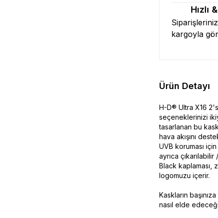
Hızlı 
Siparişlerini
kargoyla gö
Ürün Detayı
H-D® Ultra X16 2'
seçeneklerinizi iki
tasarlanan bu kas
hava akışını deste
UVB koruması için k
ayrıca çıkarılabili
Black kaplaması, 
logomuzu içerir.
Kaskların başınız
nasıl elde edeceği