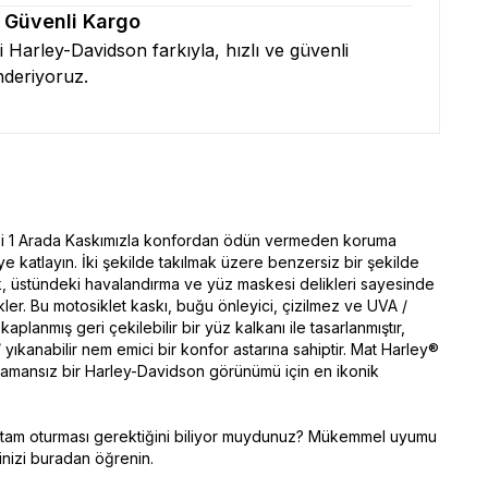
& Güvenli Kargo
zi Harley-Davidson farkıyla, hızlı ve güvenli
nderiyoruz.
si 1 Arada Kaskımızla konfordan ödün vermeden koruma
ye katlayın. İki şekilde takılmak üzere benzersiz bir şekilde
k, üstündeki havalandırma ve yüz maskesi delikleri sayesinde
kler. Bu motosiklet kaskı, buğu önleyici, çizilmez ve UVA /
aplanmış geri çekilebilir bir yüz kalkanı ile tasarlanmıştır,
r / yıkanabilir nem emici bir konfor astarına sahiptir. Mat Harley®
zamansız bir Harley-Davidson görünümü için en ikonik
a tam oturması gerektiğini biliyor muydunuz? Mükemmel uyumu
nizi buradan öğrenin.