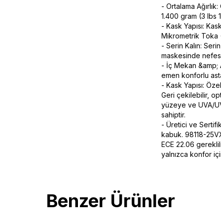
- Ortalama Ağırlık:
1.400 gram (3 lbs 
- Kask Yapısı: Kas
Mikrometrik Toka 
- Serin Kalın: Ser
maskesinde nefes a
- İç Mekan &amp; As
emen konforlu asta
- Kask Yapısı: Özell
Geri çekilebilir, o
yüzeye ve UVA/UVB
sahiptir.
- Üretici ve Sertif
kabuk. 98118-25VX
ECE 22.06 gereklili
yalnızca konfor iç
Benzer Ürünler