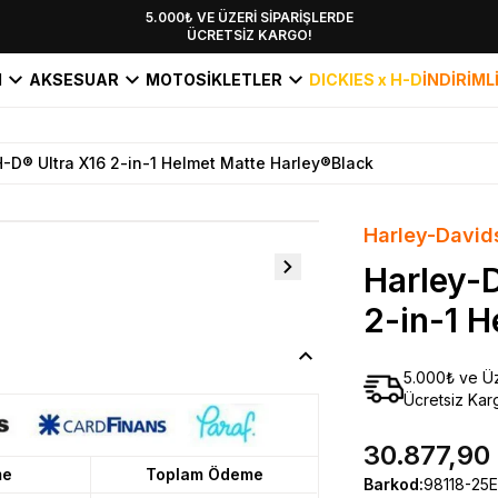
YENİ SEZON KOLEKSİYONU EKLENDİ,
5.000₺ VE ÜZERİ SİPARİŞLERDE
ÜCRETSİZ KARGO!
HEMEN KEŞFET!
I
AKSESUAR
MOTOSİKLETLER
DICKIES x H-D
İNDİRİML
-D® Ultra X16 2-in-1 Helmet Matte Harley®Black
Harley-David
Harley-
2-in-1 H
5.000₺ ve Üz
Ücretsiz Kar
30.877,90
me
Toplam Ödeme
Barkod
:
98118-25