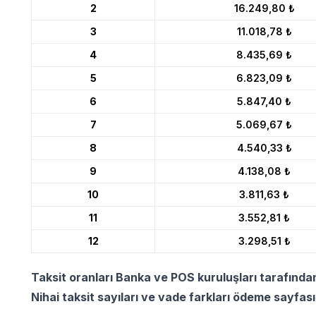
2
16.249,80 ₺
3
11.018,78 ₺
4
8.435,69 ₺
5
6.823,09 ₺
6
5.847,40 ₺
7
5.069,67 ₺
8
4.540,33 ₺
9
4.138,08 ₺
10
3.811,63 ₺
11
3.552,81 ₺
12
3.298,51 ₺
Taksit oranları Banka ve POS kuruluşları tarafında
Nihai taksit sayıları ve vade farkları ödeme sayfas