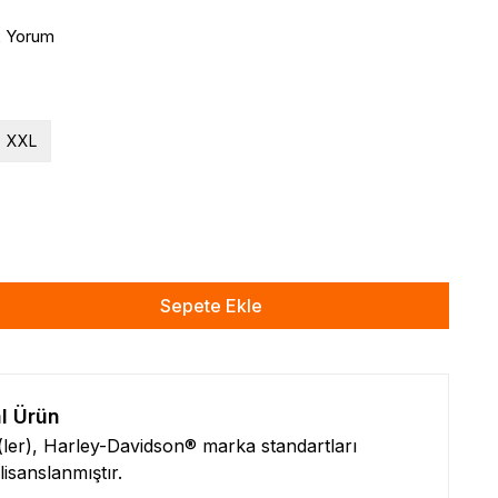
2 Yorum
XXL
Sepete Ekle
al Ürün
n(ler), Harley-Davidson® marka standartları
isanslanmıştır.