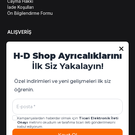
Cayma Hakkı
İade Koşulları
Ön Bilgilendirme Formu
ALIŞVERİŞ
Hesabım
H-D Shop Ayrıcalıklarını
Sipariş Takip
İlk Siz Yakalayın!
Kampanya Detayları
Özel indirimleri ve yeni gelişmeleri ilk siz
öğrenin.
Kampanyalardan haberdar olmak için
Ticari Elektronik İleti
Onayı
metnini okudum ve tarafıma ticari ileti gönderilmesini
kabul ediyorum.