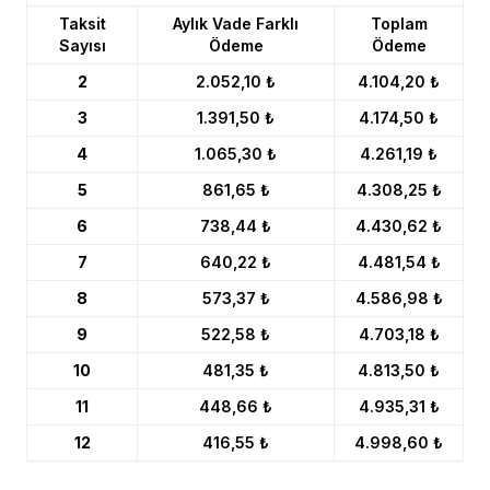
Taksit
Aylık Vade Farklı
Toplam
Sayısı
Ödeme
Ödeme
2
2.052,10 ₺
4.104,20 ₺
3
1.391,50 ₺
4.174,50 ₺
4
1.065,30 ₺
4.261,19 ₺
5
861,65 ₺
4.308,25 ₺
6
738,44 ₺
4.430,62 ₺
7
640,22 ₺
4.481,54 ₺
8
573,37 ₺
4.586,98 ₺
9
522,58 ₺
4.703,18 ₺
10
481,35 ₺
4.813,50 ₺
11
448,66 ₺
4.935,31 ₺
12
416,55 ₺
4.998,60 ₺