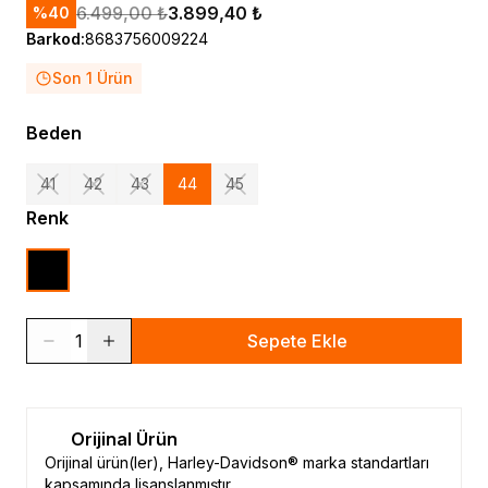
6.499,00 ₺
3.899,40 ₺
%
40
Barkod
:
8683756009224
Son 1 Ürün
Beden
41
42
43
44
45
Renk
1
Sepete Ekle
Orijinal Ürün
Orijinal ürün(ler), Harley-Davidson® marka standartları
kapsamında lisanslanmıştır.