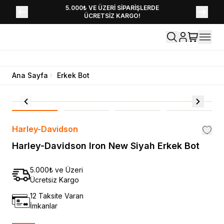
YENİ SEZON KOLEKSİYONU EKLENDİ,
5.000₺ VE ÜZERİ SİPARİŞLERDE
ÜCRETSİZ KARGO!
HEMEN KEŞFET!
Ana Sayfa
Erkek Bot
Harley-Davidson
Harley-Davidson Iron New Siyah Erkek Bot
5.000₺ ve Üzeri
Ücretsiz Kargo
12 Taksite Varan
İmkanlar