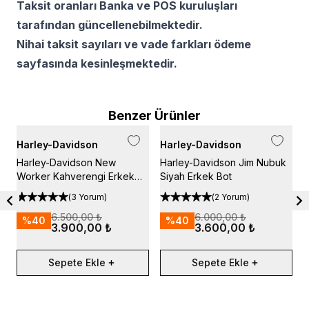
Taksit oranları Banka ve POS kuruluşları
tarafından güncellenebilmektedir.
Nihai taksit sayıları ve vade farkları ödeme
sayfasında kesinleşmektedir.
Benzer Ürünler
Harley-Davidson
Harley-Davidson
H
Harley-Davidson New
Harley-Davidson Jim Nubuk
H
Worker Kahverengi Erkek
Siyah Erkek Bot
S
Bot
(
3 Yorum
)
(
2 Yorum
)
6.500,00 ₺
6.000,00 ₺
%
40
%
40
3.900,00 ₺
3.600,00 ₺
Sepete Ekle
Sepete Ekle