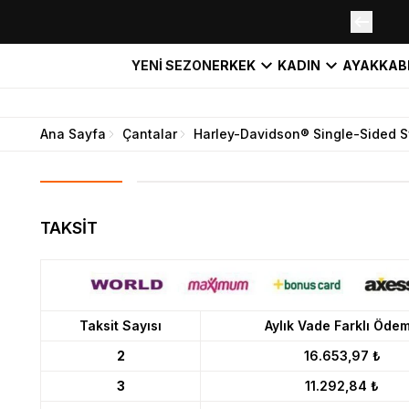
YENİ SEZON
ERKEK
KADIN
AYAKKAB
Ana Sayfa
Çantalar
Harley-Davidson® Single-Sided 
TAKSİT
Taksit Sayısı
Aylık Vade Farklı Öde
2
16.653,97 ₺
3
11.292,84 ₺