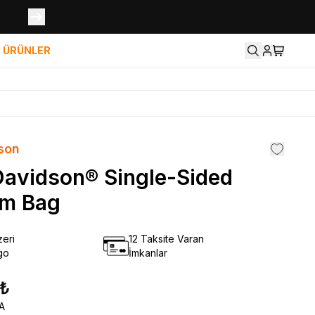
İ ÜRÜNLER
son
Davidson® Single-Sided
m Bag
eri
12 Taksite Varan
go
İmkanlar
 ₺
A