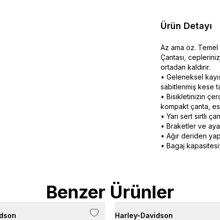
Ürün Detayı
Az ama öz. Temel ih
Çantası, ceplerini
ortadan kaldırır.
• Geleneksel kayış
sabitlenmiş kese ta
• Bisikletinizin çe
kompakt çanta, esk
• Yarı sert sırtlı ça
• Braketler ve aya
• Ağır deriden yapı
• Bagaj kapasitesi
Benzer Ürünler
idson
Harley-Davidson