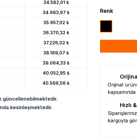
34.582,01 ₺
Renk
34.963,97 ₺
35.957,02 ₺
36.370,32 ₺
37.226,02 ₺
38.169,07 ₺
39.064,33 ₺
40.052,95 ₺
Orijin
40.566,56 ₺
Orijinal ürü
kapsamında l
n güncellenebilmektedir.
Hızlı 
ında kesinleşmektedir.
Siparişlerini
kargoyla gö