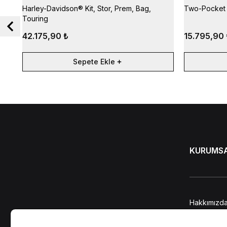
Harley-Davidson® Kit, Stor, Prem, Bag,
Two-Pocket 
Touring
42.175,90 ₺
15.795,90 
Sepete Ekle
KURUMS
Hakkımızd
KVKK Bilgi
Kişisel Ver