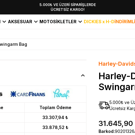
YENİ SEZON KOLEKSİYONU EKLENDİ,
5.000₺ VE ÜZERİ SİPARİŞLERDE
ÜCRETSİZ KARGO!
HEMEN KEŞFET!
I
AKSESUAR
MOTOSİKLETLER
DICKIES x H-D
İNDİRİML
Swingarm Bag
Harley-David
Harley-
Swingar
5.000₺ ve Üz
me
Toplam Ödeme
Ücretsiz Kar
33.307,94 ₺
31.645,90
33.878,52 ₺
Barkod
:
90201326