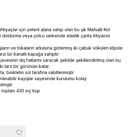
tiyaçlar için yeterli alana sahip olan bu şık Mafsallı Kol
zi doldurma veya yolcu selesinde elastik çanta ihtiyacını
ların ve tokaların arkasına gizlenmiş iki çabuk sökülen klipsle
rzı bir kanatlı kapağa sahiptir.
rçevesinin dış hatlarını saracak şekilde şekillendirilmiş olan bu
i tarz bir görünüm katar.
nta, bisikletin sol tarafına sabitlenmiştir
rlanabilir kayışlar sayesinde kurulumu kolay
lmıştır
: toplam 430 inç küp