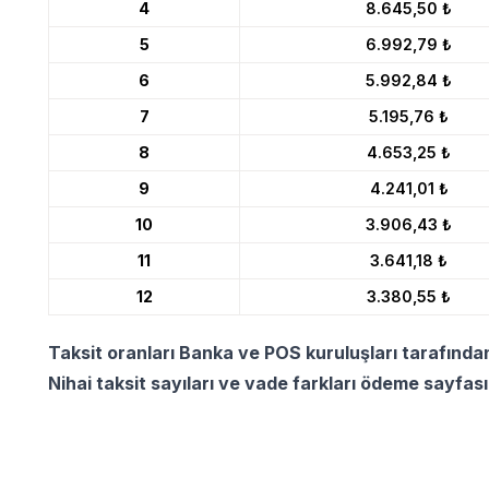
4
8.645,50 ₺
5
6.992,79 ₺
6
5.992,84 ₺
7
5.195,76 ₺
8
4.653,25 ₺
9
4.241,01 ₺
10
3.906,43 ₺
11
3.641,18 ₺
12
3.380,55 ₺
Taksit oranları Banka ve POS kuruluşları tarafında
Nihai taksit sayıları ve vade farkları ödeme sayfas