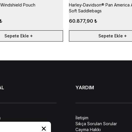
Windshield Pouch
Harley-Davidson® Pan America 
Soft Saddlebags
₺
60.877,90 ₺
Sepete Ekle
Sepete Ekle
AL
YARDIM
a
İletişim
lendirme
Sıkça Sorulan Sorular
ilerin Korunması
Cayma Hakkı