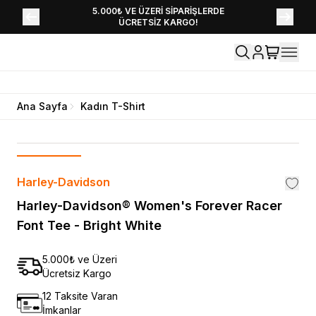
YENİ SEZON KOLEKSİYONU EKLENDİ,
5.000₺ VE ÜZERİ SİPARİŞLERDE
ÜCRETSİZ KARGO!
HEMEN KEŞFET!
Ana Sayfa
Kadın T-Shirt
Harley-Davidson
Harley-Davidson® Women's Forever Racer
Font Tee - Bright White
5.000₺ ve Üzeri
Ücretsiz Kargo
12 Taksite Varan
İmkanlar