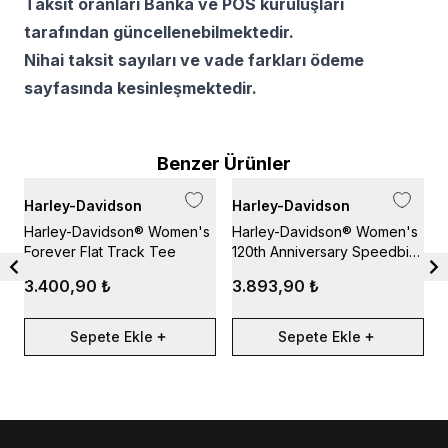
Taksit oranları Banka ve POS kuruluşları
tarafından güncellenebilmektedir.
Nihai taksit sayıları ve vade farkları ödeme
sayfasında kesinleşmektedir.
Benzer Ürünler
Harley-Davidson
Harley-Davidson
H
Harley-Davidson® Women's
Harley-Davidson® Women's
H
Forever Flat Track Tee
120th Anniversary Speedbird
N
Diamond Scoopneck Tee -
3.400,90 ₺
3.893,90 ₺
Merlot
Sepete Ekle
Sepete Ekle