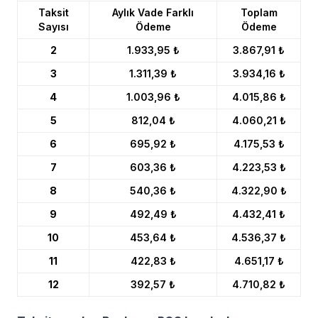
Taksit
Aylık Vade Farklı
Toplam
Sayısı
Ödeme
Ödeme
2
1.933,95 ₺
3.867,91 ₺
3
1.311,39 ₺
3.934,16 ₺
4
1.003,96 ₺
4.015,86 ₺
5
812,04 ₺
4.060,21 ₺
6
695,92 ₺
4.175,53 ₺
7
603,36 ₺
4.223,53 ₺
8
540,36 ₺
4.322,90 ₺
9
492,49 ₺
4.432,41 ₺
10
453,64 ₺
4.536,37 ₺
11
422,83 ₺
4.651,17 ₺
12
392,57 ₺
4.710,82 ₺