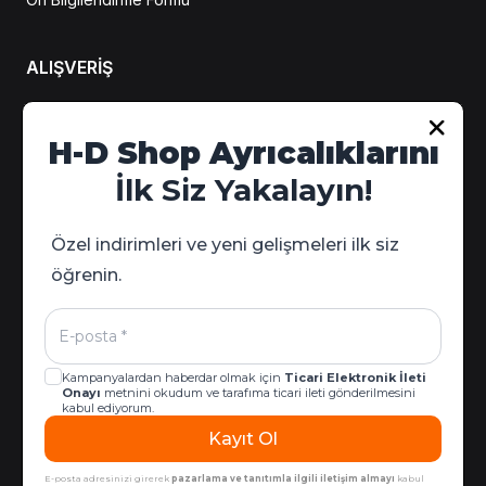
ALIŞVERİŞ
Hesabım
H-D Shop Ayrıcalıklarını
Sipariş Takip
İlk Siz Yakalayın!
Kampanya Detayları
Özel indirimleri ve yeni gelişmeleri ilk siz
öğrenin.
Kampanyalardan haberdar olmak için
Ticari Elektronik İleti
Onayı
metnini okudum ve tarafıma ticari ileti gönderilmesini
kabul ediyorum.
Kayıt Ol
© 2026 Harley-Davidson West & İzmir | Tüm Hakları Saklıdır |
ikas E-Ticaret Altyapısıyla Hazırlanmıştır.
E-posta adresinizi girerek
pazarlama ve tanıtımla ilgili iletişim almayı
kabul