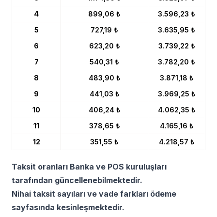
4
899,06 ₺
3.596,23 ₺
5
727,19 ₺
3.635,95 ₺
6
623,20 ₺
3.739,22 ₺
7
540,31 ₺
3.782,20 ₺
8
483,90 ₺
3.871,18 ₺
9
441,03 ₺
3.969,25 ₺
10
406,24 ₺
4.062,35 ₺
11
378,65 ₺
4.165,16 ₺
12
351,55 ₺
4.218,57 ₺
Taksit oranları Banka ve POS kuruluşları
tarafından güncellenebilmektedir.
Nihai taksit sayıları ve vade farkları ödeme
sayfasında kesinleşmektedir.