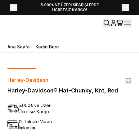
YENİ SEZON KOLEKSİYONU EKLENDİ,
5.000₺ VE ÜZERİ SİPARİŞLERDE
ÜCRETSİZ KARGO!
HEMEN KEŞFET!
Ana Sayfa
Kadın Bere
Harley-Davidson
Harley-Davidson® Hat-Chunky, Knt, Red
5.000₺ ve Üzeri
Ücretsiz Kargo
12 Taksite Varan
İmkanlar