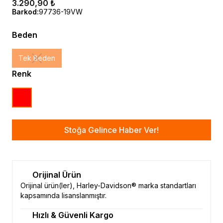
3.290,90 ₺
Barkod
:
97736-19VW
Beden
Tek Beden
Renk
Stoğa Gelince Haber Ver!
Orijinal Ürün
Orijinal ürün(ler), Harley-Davidson® marka standartları
kapsamında lisanslanmıştır.
Hızlı & Güvenli Kargo