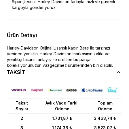
Siparişlerinizi Harley-Davidson farkıyla, hızlı ve güvenli
kargoyla gönderiyoruz.
Ürün Detayı
Harley-Davidson Orijinal Lisanslı Kadın Bere ile tarzınızı
yeniden yansıtın. Harley-Davidson markasının kalite ve
yenilikçi tasarım anlayışı ile üretilen bu parça,
koleksiyonunuzun vazgeçilmez ürünlerinden biri olabilir.
TAKSİT
Taksit
Aylık Vade Farklı
Toplam
Sayısı
Ödeme
Ödeme
2
1.731,87 ₺
3.463,74 ₺
3
1.174,36 ₺
3.523,07 ₺