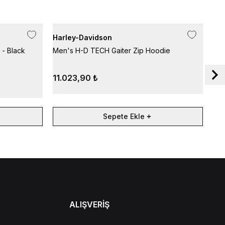
Harley-Davidson
Har
 - Black
Men's H-D TECH Gaiter Zip Hoodie
Men
Pea
11.023,90 ₺
9.
Sepete Ekle
ALIŞVERİŞ