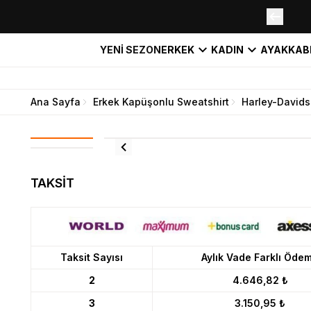
YENİ SEZON
ERKEK
KADIN
AYAKKAB
Ana Sayfa
Erkek Kapüşonlu Sweatshirt
Harley-Davids
TAKSİT
Taksit Sayısı
Aylık Vade Farklı Öde
2
4.646,82 ₺
3
3.150,95 ₺