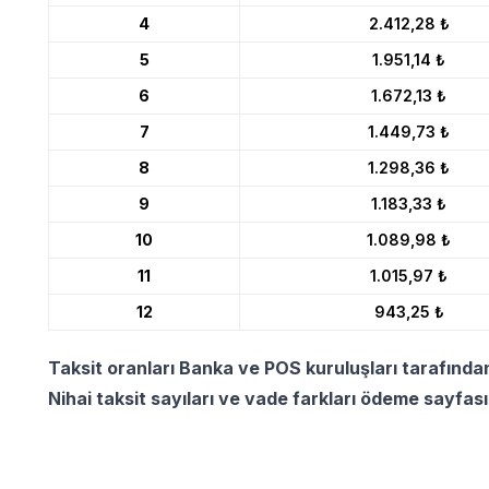
4
2.412,28 ₺
5
1.951,14 ₺
6
1.672,13 ₺
7
1.449,73 ₺
8
1.298,36 ₺
9
1.183,33 ₺
10
1.089,98 ₺
11
1.015,97 ₺
12
943,25 ₺
Taksit oranları Banka ve POS kuruluşları tarafında
Nihai taksit sayıları ve vade farkları ödeme sayfas