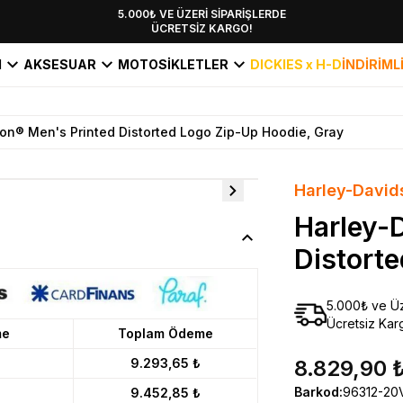
YENİ SEZON KOLEKSİYONU EKLENDİ,
5.000₺ VE ÜZERİ SİPARİŞLERDE
ÜCRETSİZ KARGO!
HEMEN KEŞFET!
I
AKSESUAR
MOTOSİKLETLER
DICKIES x H-D
İNDİRİML
on® Men's Printed Distorted Logo Zip-Up Hoodie, Gray
Harley-David
Harley-
Distort
5.000₺ ve Üz
Ücretsiz Kar
me
Toplam Ödeme
9.293,65 ₺
8.829,90 
Barkod
:
96312-20
9.452,85 ₺