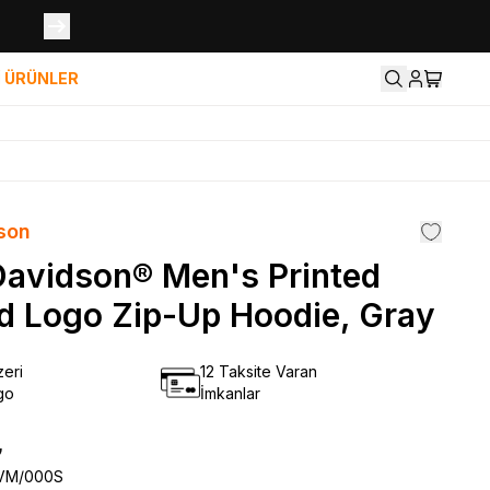
İ ÜRÜNLER
son
Davidson® Men's Printed
ed Logo Zip-Up Hoodie, Gray
eri
12 Taksite Varan
go
İmkanlar
₺
VM/000S