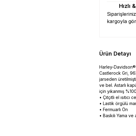
Hızlı 
Siparişlerini
kargoyla gö
Ürün Detayı
Harley-Davidson® 
Castlerock Gri, 9
jarseden üretilmişti
ve bel. Astarlı ka
için yıkanmış %100
• Çıtçıtlı el ısıtıcı 
• Lastik örgülü ma
• Fermuarlı Ön
• Baskılı Yama ve a