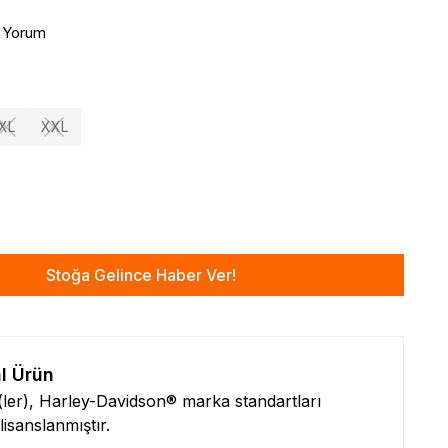
1 Yorum
XL
XXL
Stoğa Gelince Haber Ver!
al Ürün
n(ler), Harley-Davidson® marka standartları
isanslanmıştır.