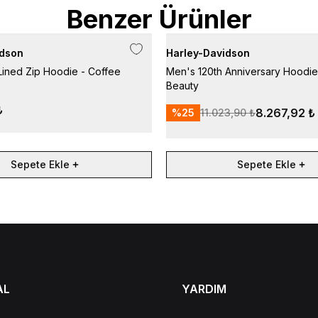
Benzer Ürünler
idson
Harley-Davidson
Lined Zip Hoodie - Coffee
Men's 120th Anniversary Hoodie
Beauty
₺
8.267,92 ₺
%
25
11.023,90 ₺
Sepete Ekle
Sepete Ekle
AL
YARDIM