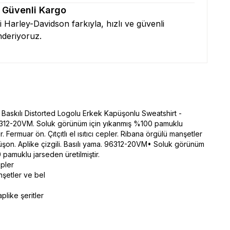
& Güvenli Kargo
zi Harley-Davidson farkıyla, hızlı ve güvenli
nderiyoruz.
Baskılı Distorted Logolu Erkek Kapüşonlu Sweatshirt -
6312-20VM. Soluk görünüm için yıkanmış %100 pamuklu
r. Fermuar ön. Çıtçıtlı el ısıtıcı cepler. Ribana örgülü manşetler
püşon. Aplike çizgili. Basılı yama. 96312-20VM• Soluk görünüm
 pamuklu jarseden üretilmiştir.
cepler
nşetler ve bel
plike şeritler