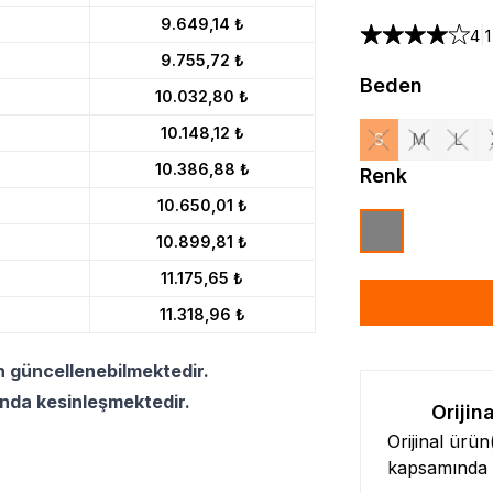
9.649,14 ₺
|
4
9.755,72 ₺
Beden
10.032,80 ₺
10.148,12 ₺
S
M
L
10.386,88 ₺
Renk
10.650,01 ₺
10.899,81 ₺
11.175,65 ₺
11.318,96 ₺
n güncellenebilmektedir.
ında kesinleşmektedir.
Orijin
Orijinal ürü
kapsamında l