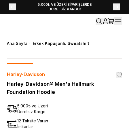
YENİ SEZON KOLEKSİYONU EKLENDİ,
5.000₺ VE ÜZERİ SİPARİŞLERDE
ÜCRETSİZ KARGO!
HEMEN KEŞFET!
Ana Sayfa
Erkek Kapüşonlu Sweatshirt
Harley-Davidson
Harley-Davidson® Men's Hallmark
Foundation Hoodie
5.000₺ ve Üzeri
Ücretsiz Kargo
12 Taksite Varan
İmkanlar