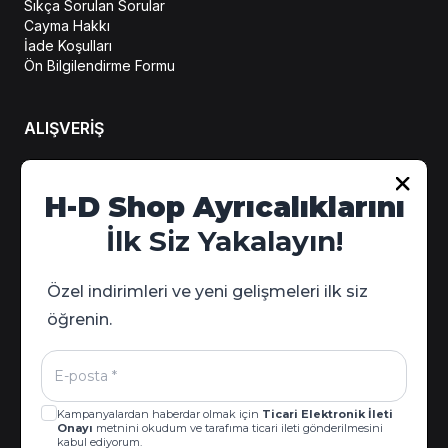
Sıkça Sorulan Sorular
Cayma Hakkı
İade Koşulları
Ön Bilgilendirme Formu
ALIŞVERİŞ
Hesabım
H-D Shop Ayrıcalıklarını
Sipariş Takip
İlk Siz Yakalayın!
Kampanya Detayları
Özel indirimleri ve yeni gelişmeleri ilk siz
öğrenin.
Kampanyalardan haberdar olmak için
Ticari Elektronik İleti
Onayı
metnini okudum ve tarafıma ticari ileti gönderilmesini
kabul ediyorum.