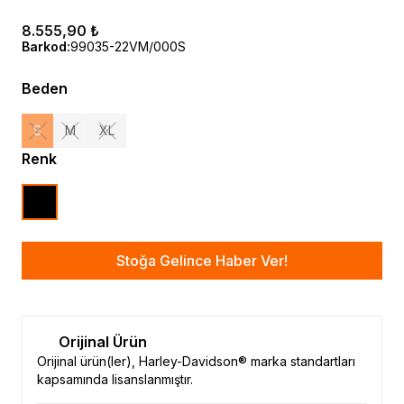
8.555,90 ₺
Barkod
:
99035-22VM/000S
Beden
S
M
XL
Renk
Stoğa Gelince Haber Ver!
Orijinal Ürün
Orijinal ürün(ler), Harley-Davidson® marka standartları
kapsamında lisanslanmıştır.