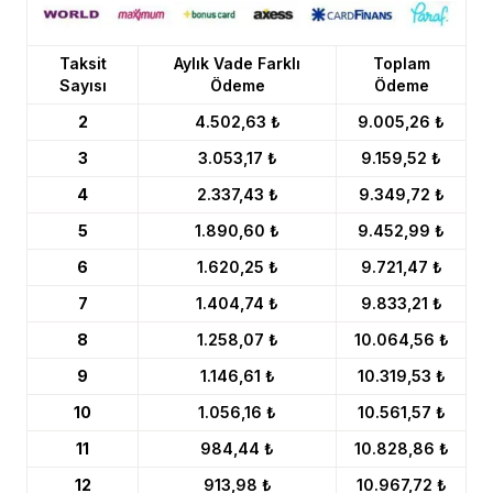
Taksit
Aylık Vade Farklı
Toplam
Sayısı
Ödeme
Ödeme
2
4.502,63 ₺
9.005,26 ₺
3
3.053,17 ₺
9.159,52 ₺
4
2.337,43 ₺
9.349,72 ₺
5
1.890,60 ₺
9.452,99 ₺
6
1.620,25 ₺
9.721,47 ₺
7
1.404,74 ₺
9.833,21 ₺
8
1.258,07 ₺
10.064,56 ₺
9
1.146,61 ₺
10.319,53 ₺
10
1.056,16 ₺
10.561,57 ₺
11
984,44 ₺
10.828,86 ₺
12
913,98 ₺
10.967,72 ₺