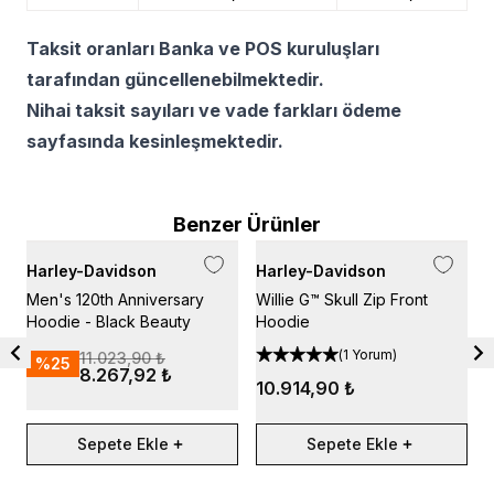
Taksit oranları Banka ve POS kuruluşları
tarafından güncellenebilmektedir.
Nihai taksit sayıları ve vade farkları ödeme
sayfasında kesinleşmektedir.
Benzer Ürünler
Harley-Davidson
Harley-Davidson
H
Men's 120th Anniversary
Willie G™ Skull Zip Front
M
Hoodie - Black Beauty
Hoodie
C
(
1 Yorum
)
11.023,90 ₺
%
25
8.267,92 ₺
10.914,90 ₺
Sepete Ekle
Sepete Ekle