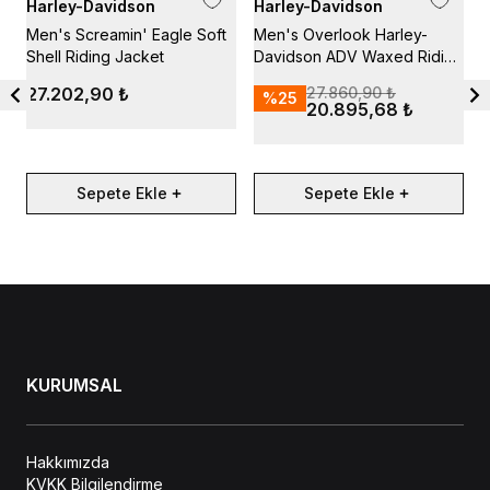
Harley-Davidson
Harley-Davidson
H
Men's Screamin' Eagle Soft
Men's Overlook Harley-
H
Shell Riding Jacket
Davidson ADV Waxed Riding
Q
Jacket
J
27.202,90 ₺
27.860,90 ₺
%
25
20.895,68 ₺
Sepete Ekle
Sepete Ekle
KURUMSAL
Hakkımızda
KVKK Bilgilendirme