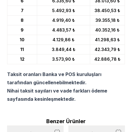
6
6.335,60 ₺
38.013,60 ₺
7
5.492,93 ₺
38.450,53 ₺
8
4.919,40 ₺
39.355,18 ₺
9
4.483,57 ₺
40.352,16 ₺
10
4.129,86 ₺
41.298,63 ₺
11
3.849,44 ₺
42.343,79 ₺
12
3.573,90 ₺
42.886,78 ₺
Taksit oranları Banka ve POS kuruluşları
tarafından güncellenebilmektedir.
Nihai taksit sayıları ve vade farkları ödeme
sayfasında kesinleşmektedir.
Benzer Ürünler