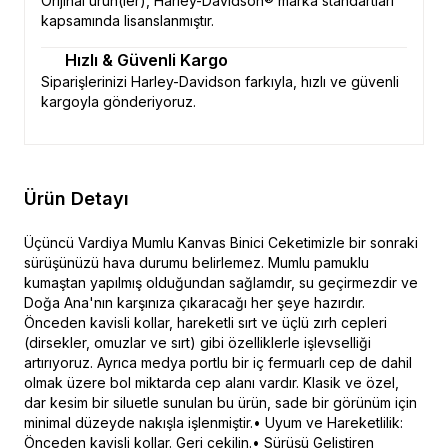
Orijinal ürün(ler), Harley-Davidson® marka standartları
kapsamında lisanslanmıştır.
Hızlı & Güvenli Kargo
Siparişlerinizi Harley-Davidson farkıyla, hızlı ve güvenli
kargoyla gönderiyoruz.
Ürün Detayı
Üçüncü Vardiya Mumlu Kanvas Binici Ceketimizle bir sonraki
sürüşünüzü hava durumu belirlemez. Mumlu pamuklu
kumaştan yapılmış olduğundan sağlamdır, su geçirmezdir ve
Doğa Ana'nın karşınıza çıkaracağı her şeye hazırdır.
Önceden kavisli kollar, hareketli sırt ve üçlü zırh cepleri
(dirsekler, omuzlar ve sırt) gibi özelliklerle işlevselliği
artırıyoruz. Ayrıca medya portlu bir iç fermuarlı cep de dahil
olmak üzere bol miktarda cep alanı vardır. Klasik ve özel,
dar kesim bir siluetle sunulan bu ürün, sade bir görünüm için
minimal düzeyde nakışla işlenmiştir.• Uyum ve Hareketlilik:
Önceden kavisli kollar. Geri çekilin.• Sürüşü Geliştiren