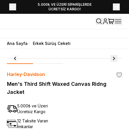
YENİ SEZON KOLEKSİYONU EKLENDİ,
5.000₺ VE ÜZERİ SİPARİŞLERDE
ÜCRETSİZ KARGO!
HEMEN KEŞFET!
Ana Sayfa
Erkek Sürüş Ceketi
Harley-Davidson
Men's Third Shift Waxed Canvas Ridng
Jacket
5.000₺ ve Üzeri
Ücretsiz Kargo
12 Taksite Varan
İmkanlar