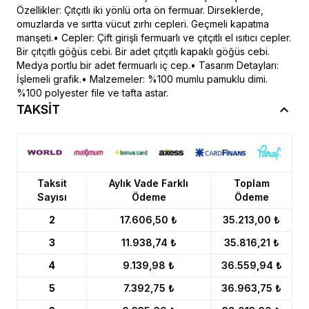
Özellikler: Çıtçıtlı iki yönlü orta ön fermuar. Dirseklerde,
omuzlarda ve sırtta vücut zırhı cepleri. Geçmeli kapatma
manşeti.• Cepler: Çift girişli fermuarlı ve çıtçıtlı el ısıtıcı cepler.
Bir çıtçıtlı göğüs cebi. Bir adet çıtçıtlı kapaklı göğüs cebi.
Medya portlu bir adet fermuarlı iç cep.• Tasarım Detayları:
İşlemeli grafik.• Malzemeler: %100 mumlu pamuklu dimi.
%100 polyester file ve tafta astar.
TAKSİT
Taksit
Aylık Vade Farklı
Toplam
Sayısı
Ödeme
Ödeme
2
17.606,50 ₺
35.213,00 ₺
3
11.938,74 ₺
35.816,21 ₺
4
9.139,98 ₺
36.559,94 ₺
5
7.392,75 ₺
36.963,75 ₺