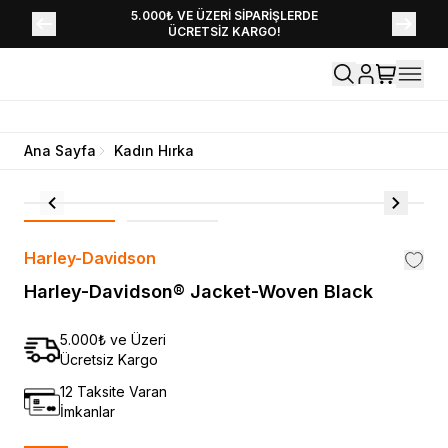
YENİ SEZON KOLEKSİYONU EKLENDİ,
5.000₺ VE ÜZERİ SİPARİŞLERDE
ÜCRETSİZ KARGO!
HEMEN KEŞFET!
Ana Sayfa
Kadın Hırka
Harley-Davidson
Harley-Davidson® Jacket-Woven Black
5.000₺ ve Üzeri
Ücretsiz Kargo
12 Taksite Varan
İmkanlar