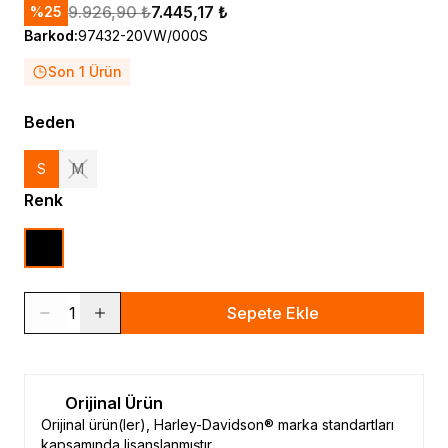
9.926,90 ₺
7.445,17 ₺
%
25
Barkod
:
97432-20VW/000S
Son 1 Ürün
Beden
S
M
Renk
1
Sepete Ekle
Orijinal Ürün
Orijinal ürün(ler), Harley-Davidson® marka standartları
kapsamında lisanslanmıştır.