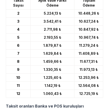
Taksit
Aylık Vade Farklı
Toplam
Sayısı
Ödeme
Ödeme
2
5.224,13 ₺
10.448,26 ₺
3
3.542,41 ₺
10.627,24 ₺
4
2.711,98 ₺
10.847,92 ₺
5
2.193,55 ₺
10.967,74 ₺
6
1.879,87 ₺
11.279,24 ₺
7
1.629,84 ₺
11.408,89 ₺
8
1.459,66 ₺
11.677,31 ₺
9
1.330,35 ₺
11.973,13 ₺
10
1.225,40 ₺
12.253,96 ₺
11
1.142,19 ₺
12.564,08 ₺
12
1.060,43 ₺
12.725,19 ₺
Taksit oranları Banka ve POS kuruluşları