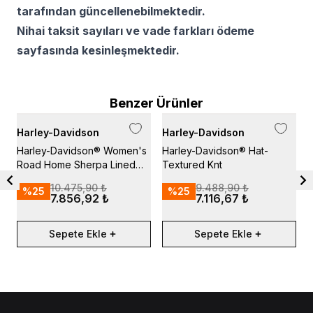
tarafından güncellenebilmektedir.
Nihai taksit sayıları ve vade farkları ödeme
sayfasında kesinleşmektedir.
Benzer Ürünler
Harley-Davidson
Harley-Davidson
H
Harley-Davidson® Women's
Harley-Davidson® Hat-
H
Road Home Sherpa Lined
Textured Knt
S
Zip Front Fleece
10.475,90 ₺
9.488,90 ₺
%
25
%
25
7.856,92 ₺
7.116,67 ₺
Sepete Ekle
Sepete Ekle