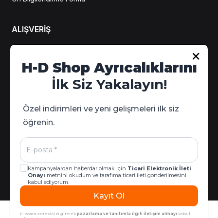
ALIŞVERİŞ
Hesabım
H-D Shop Ayrıcalıklarını
Sipariş Takip
İlk Siz Yakalayın!
Kampanya Detayları
Özel indirimleri ve yeni gelişmeleri ilk siz
öğrenin.
Kampanyalardan haberdar olmak için
Ticari Elektronik İleti
Onayı
metnini okudum ve tarafıma ticari ileti gönderilmesini
kabul ediyorum.
Kayıt Ol
© 2026 Harley-Davidson West & İzmir | Tüm Hakları Saklıdır |
Sepete Ekle
ikas E-Ticaret Altyapısıyla Hazırlanmıştır.
E-posta adresinizi girerek
pazarlama ve tanıtımla ilgili iletişim almayı
kabul