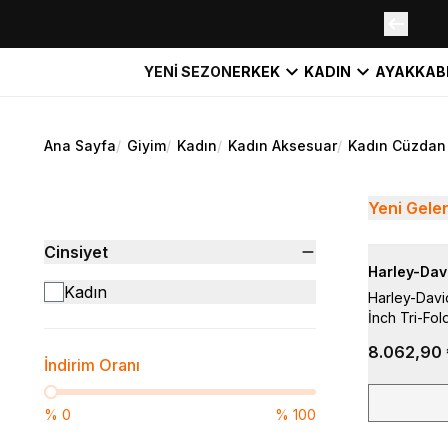
YENİ SEZON
ERKEK
KADIN
AYAKKAB
Ana Sayfa
/
Giyim
/
Kadın
/
Kadın Aksesuar
/
Kadın Cüzdan
Yeni Gele
Cinsiyet
Harley-Dav
Kadın
Harley-Davi
İnch Tri-Fol
8.062,90 
İndirim Oranı
%
0
%
100