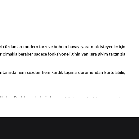
ri cüzdanları modern tarzı ve bohem havayı yaratmak isteyenler için
lmakla beraber sadece fonksiyonelliğinin yanı sıra giyim tarzınızla
antanızda hem cüzdan hem kartlık taşıma durumundan kurtulabilir,
Harley Davidson deri cüzdan
modelini seçerek giyim tarzınızı öne
tilsin çok fazla fermuarlı gözlerinin olması daha çok tercih edeceğiniz
dilen model olmasına rağmen sezonun pastel renklerini de markada
bilir. Kıyafet seçiminize uygun kumaş, deri cüzdan, fermuarlı, uzun,