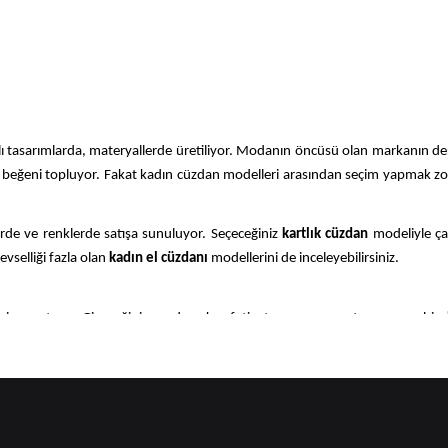
ı tasarımlarda, materyallerde üretiliyor. Modanın öncüsü olan markanın de
beğeni topluyor. Fakat kadın cüzdan modelleri arasından seçim yapmak zor o
erde ve renklerde satışa sunuluyor. Seçeceğiniz
kartlık cüzdan
modeliyle ç
evselliği fazla olan
kadın el cüzdanı
modellerini de inceleyebilirsiniz.
 yansıtıyor. Giyeceğiniz modern kıyafetin tarzına uygun tasarıma sahip
zınızı yansıtır. Cüzdanlar ister deri ister kumaş materyaller kullanılarak üre
onlarda renklerde üretiliyor.
Siyah kadın cüzdan
her sezonda sık tercih e
e göre cüzdan kullanıyor. Dolayısıyla cüzdan seçimi başlı başına zaman ala