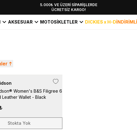
YENİ SEZON KOLEKSİYONU EKLENDİ,
5.000₺ VE ÜZERİ SİPARİŞLERDE
ÜCRETSİZ KARGO!
HEMEN KEŞFET!
I
AKSESUAR
MOTOSİKLETLER
DICKIES x H-D
İNDİRİML
nler
idson
dson® Women's B&S Filigree 6
d Leather Wallet - Black
₺
Stokta Yok