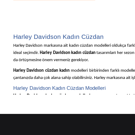
Harley Davidson Kadın Cüzdan
Harley Davidson markasına ait kadın cüzdan modelleri oldukça farkl
ideal seçimdir.
Harley Davidson kadın cüzdan
tasarımlar
ı
her sezon 
da örtüşmesine önem vermeniz gerekiyor.
Harley Davidson cüzdan kadın
modelleri birbirinden farklı modell
çantanızda daha çok alana sahip olabilirsiniz. Harley markasına ait işl
Harley Davidson Kadın Cüzdan Modelleri
Harley Davidson kadın cüzdan modelleri
sezonun moda renklerini
çıkarabilirsiniz. Kıyafet seçimi gibi cüzdan ve çanta seçimi sizin tar
özellikleri yansıtabilir.
Harley Davidson cüzdan kadın modelleri
her sezon siyah ve koyu t
görebilirsiniz. Günümüzde kadınlar artık kıyafetinin türüne, rengin