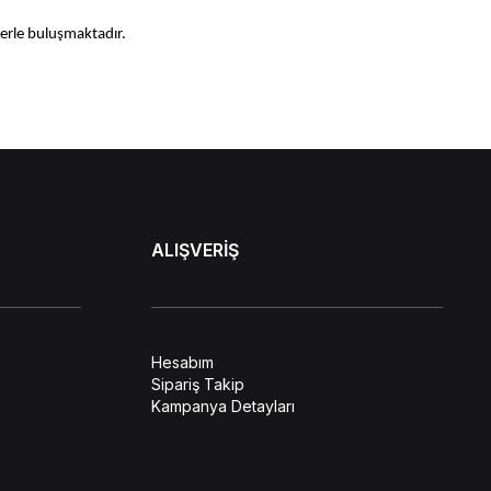
ilerle buluşmaktadır.
dın ceketler, ilgi çekici tarzlara ve her türlü hava şartına karşı son
n ceketlerde farklı renk ve tasarımları ile bayan şıklığını ve tarzını
e sportif unsurların klasik yaşam ile özdeşleşmesini sağlamıştır.
ALIŞVERİŞ
 kullanılmaktadır. Farklı renk ve tasarımları ile dikkat çeken ürünler,
yumuşak dokusu ile ağırlık oluşturmadan kullanılabilmektedir.
ukça fazla bir şekilde tercih edilmektedir.
Hesabım
Sipariş Takip
Kampanya Detayları