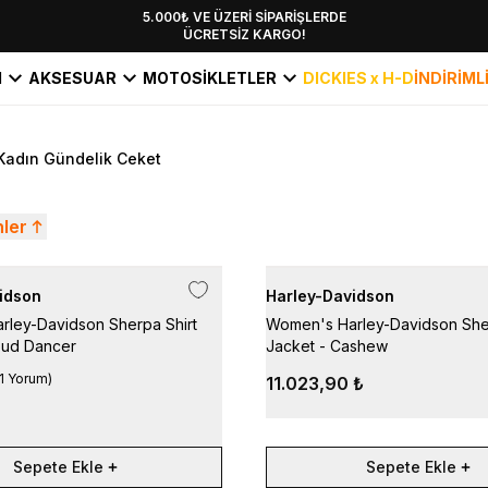
YENİ SEZON KOLEKSİYONU EKLENDİ,
5.000₺ VE ÜZERİ SİPARİŞLERDE
ÜCRETSİZ KARGO!
HEMEN KEŞFET!
I
AKSESUAR
MOTOSİKLETLER
DICKIES x H-D
İNDİRİML
Kadın Gündelik Ceket
nler
idson
Harley-Davidson
ley-Davidson Sherpa Shirt
Women's Harley-Davidson Sher
oud Dancer
Jacket - Cashew
1 Yorum
)
11.023,90 ₺
Sepete Ekle
Sepete Ekle