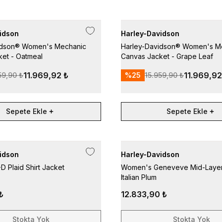
idson
Harley-Davidson
idson® Women's Mechanic
Harley-Davidson® Women's M
et - Oatmeal
Canvas Jacket - Grape Leaf
11.969,92 ₺
11.969,92
59,90 ₺
%
25
15.959,90 ₺
Sepete Ekle
Sepete Ekle
idson
Harley-Davidson
 Plaid Shirt Jacket
Women's Geneveve Mid-Layer
Italian Plum
₺
12.833,90 ₺
Stokta Yok
Stokta Yok