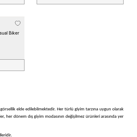
ual Biker
rsellik elde edilebilmektedir. Her türlü giyim tarzına uygun olarak
etler, her dönem dış giyim modasının değişilmez ürünleri arasında yer
eridir.