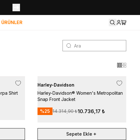
İ ÜRÜNLER
Harley-Davidson
pa Shirt
Harley-Davidson® Women's Metropolitan
Snap Front Jacket
10.736,17 ₺
%
25
14.314,90 ₺
Sepete Ekle