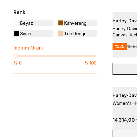
Renk
Harley-Dav
Beyaz
Kahverengi
Harley-Dav
Siyah
Ten Rengi
Canvas Jack
%
25
15.9
İndirim Oranı
%
0
%
100
Harley-Dav
Women's H-D
14.314,90 