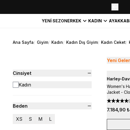
YENİ SEZON
ERKEK
KADIN
AYAKKAB
Ana Sayfa
/
Giyim
/
Kadın
/
Kadın Dış Giyim
/
Kadın Ceket
/
Yeni Gele
Cinsiyet
Harley-Dav
Kadın
Women's Har
Jacket - Cl
(
Beden
7.184,90 ₺
XS
S
M
L