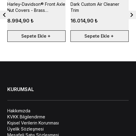
Harley-Davidson® Front Axle
Dark Custom Air Cleaner
F
Nut Covers - Brass
Trim
G
Collection
8.994,90 ₺
16.014,90 ₺
Sepete Ekle
Sepete Ekle
KURUMSAL
Hakkımızda
KVKK Bilgilendirme
Kişisel Verilerin Korunması
Üyelik Sözleşmesi
Mesafeli Satış Sözleşmesi