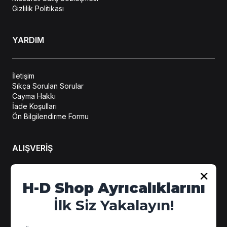
Gizlilik Politikası
YARDIM
İletişim
Sıkça Sorulan Sorular
Cayma Hakkı
İade Koşulları
Ön Bilgilendirme Formu
ALIŞVERİŞ
Hesabım
H-D Shop Ayrıcalıklarını
Sipariş Takip
İlk Siz Yakalayın!
Kampanya Detayları