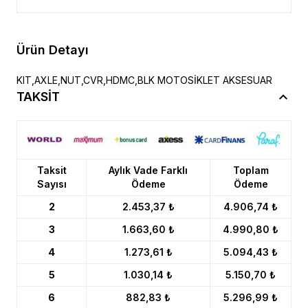
Ürün Detayı
KIT,AXLE,NUT,CVR,HDMC,BLK MOTOSİKLET AKSESUAR
TAKSİT
Taksit
Aylık Vade Farklı
Toplam
Sayısı
Ödeme
Ödeme
2
2.453,37 ₺
4.906,74 ₺
3
1.663,60 ₺
4.990,80 ₺
4
1.273,61 ₺
5.094,43 ₺
5
1.030,14 ₺
5.150,70 ₺
6
882,83 ₺
5.296,99 ₺