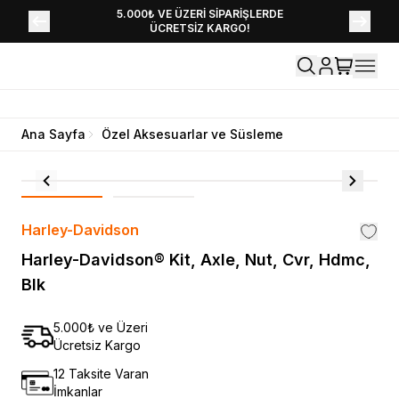
YENİ SEZON KOLEKSİYONU EKLENDİ,
5.000₺ VE ÜZERİ SİPARİŞLERDE
ÜCRETSİZ KARGO!
HEMEN KEŞFET!
Ana Sayfa
Özel Aksesuarlar ve Süsleme
Harley-Davidson
Harley-Davidson® Kit, Axle, Nut, Cvr, Hdmc,
Blk
5.000₺ ve Üzeri
Ücretsiz Kargo
12 Taksite Varan
İmkanlar