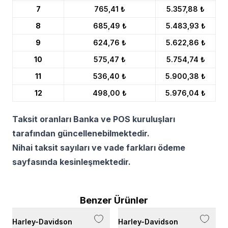
7
765,41 ₺
5.357,88 ₺
8
685,49 ₺
5.483,93 ₺
9
624,76 ₺
5.622,86 ₺
10
575,47 ₺
5.754,74 ₺
11
536,40 ₺
5.900,38 ₺
12
498,00 ₺
5.976,04 ₺
Taksit oranları Banka ve POS kuruluşları
tarafından güncellenebilmektedir.
Nihai taksit sayıları ve vade farkları ödeme
sayfasında kesinleşmektedir.
Benzer Ürünler
Harley-Davidson
Harley-Davidson
H