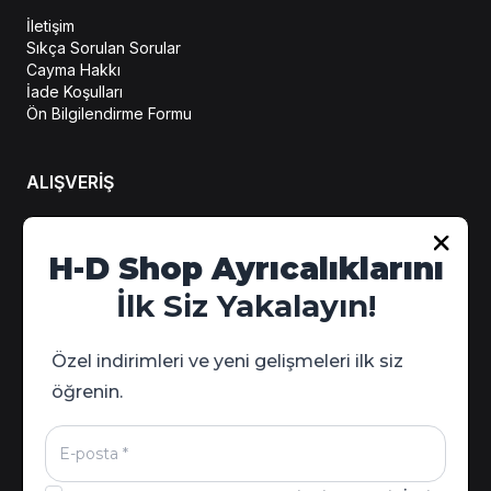
İletişim
Sıkça Sorulan Sorular
Cayma Hakkı
İade Koşulları
Ön Bilgilendirme Formu
ALIŞVERİŞ
Hesabım
H-D Shop Ayrıcalıklarını
Sipariş Takip
İlk Siz Yakalayın!
Kampanya Detayları
Özel indirimleri ve yeni gelişmeleri ilk siz
öğrenin.