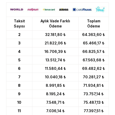
Taksit
Aylık Vade Farklı
Toplam
Sayısı
Ödeme
Ödeme
2
32.181,80 ₺
64.363,60 ₺
3
21.822,06 ₺
65.466,17 ₺
4
16.706,39 ₺
66.825,57 ₺
5
13.512,74 ₺
67.563,68 ₺
6
11.580,44 ₺
69.482,62 ₺
7
10.040,18 ₺
70.281,27 ₺
8
8.991,85 ₺
71.934,81 ₺
9
8.195,24 ₺
73.757,14 ₺
10
7.548,71 ₺
75.487,13 ₺
11
7.036,14 ₺
77.397,51 ₺