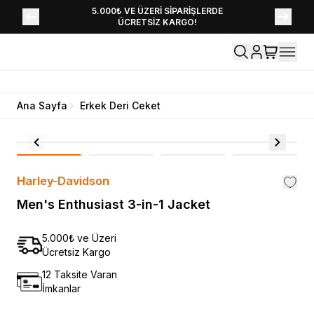
YENİ SEZON KOLEKSİYONU EKLENDİ,
5.000₺ VE ÜZERİ SİPARİŞLERDE
ÜCRETSİZ KARGO!
HEMEN KEŞFET!
Ana Sayfa
Erkek Deri Ceket
Harley-Davidson
Men's Enthusiast 3-in-1 Jacket
5.000₺ ve Üzeri
Ücretsiz Kargo
12 Taksite Varan
İmkanlar