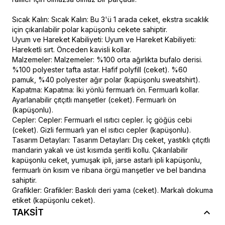
Sıcak Kalın: Sıcak Kalın: Bu 3'ü 1 arada ceket, ekstra sıcaklık
için çıkarılabilir polar kapüşonlu cekete sahiptir.
Uyum ve Hareket Kabiliyeti: Uyum ve Hareket Kabiliyeti:
Hareketli sırt. Önceden kavisli kollar.
Malzemeler: Malzemeler: %100 orta ağırlıkta bufalo derisi.
%100 polyester tafta astar. Hafif polyfill (ceket). %60
pamuk, %40 polyester ağır polar (kapüşonlu sweatshirt).
Kapatma: Kapatma: İki yönlü fermuarlı ön. Fermuarlı kollar.
Ayarlanabilir çıtçıtlı manşetler (ceket). Fermuarlı ön
(kapüşonlu).
Cepler: Cepler: Fermuarlı el ısıtıcı cepler. İç göğüs cebi
(ceket). Gizli fermuarlı yan el ısıtıcı cepler (kapüşonlu).
Tasarım Detayları: Tasarım Detayları: Dış ceket, yastıklı çıtçıtlı
mandarin yakalı ve üst kısımda şeritli kollu. Çıkarılabilir
kapüşonlu ceket, yumuşak ipli, jarse astarlı ipli kapüşonlu,
fermuarlı ön kısım ve ribana örgü manşetler ve bel bandına
sahiptir.
Grafikler: Grafikler: Baskılı deri yama (ceket). Markalı dokuma
etiket (kapüşonlu ceket).
TAKSİT