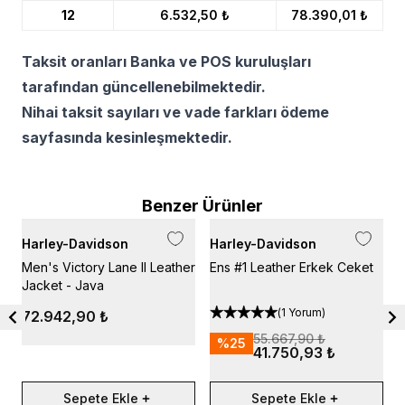
12
6.532,50 ₺
78.390,01 ₺
Taksit oranları Banka ve POS kuruluşları
tarafından güncellenebilmektedir.
Nihai taksit sayıları ve vade farkları ödeme
sayfasında kesinleşmektedir.
Benzer Ürünler
Harley-Davidson
Harley-Davidson
H
Men's Victory Lane II Leather
Ens #1 Leather Erkek Ceket
H
Jacket - Java
C
(
1 Yorum
)
72.942,90 ₺
55.667,90 ₺
%
25
41.750,93 ₺
Sepete Ekle
Sepete Ekle