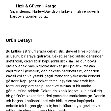
Hızlı & Güvenli Kargo
Siparişlerinizi Harley-Davidson farkıyla, hızlı ve güvenli
kargoyla gönderiyoruz.
Ürün Detayı
Bu Enthusiast 3'ü 1 arada ceket, stil, işlevsellik ve konforun
üçlüsünü bir araya getiriyor. Ceket, esnek bufalo derisinden
üretilirken, çıkarılabilir kapüşonlu üst kısmı ise gün boyu
giyilebilecek pamuk/polyester karışımlı polar kumaştan
yapılmıştır. İşlevsellik, deri ceketin hareketli sırtı, önceden
kavisli kolları ve yastıklı çıtçıtlı mandarin yakasında kendini
gösterir. Kapüşonlu ceket, temel eşyaları saklamak için
fermuarlı ceplere sahip, sade ve minimalist bir marka
görünümüne sahiptir. Ceket, en ikonik logomuzun eskitilmiş
bir görünüm kazandıran deri yamalarla markalanmıştır. Derinin
tek başına, kapüşonlu ceketle birlikte veya kapüşonlu
ceketin tek başına giyilebilir; her halükarda yol gezileri ve
ralliler için olmazsa olmaz bir parçadır.