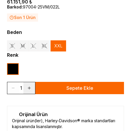
61.151,90 ₺
Barkod
:
97004-25VM/022L
Son 1 Ürün
Beden
S
M
L
XL
XXL
Renk
1
Sepete Ekle
Orijinal Ürün
Orijinal ürün(ler), Harley-Davidson® marka standartları
kapsamında lisanslanmıştır.