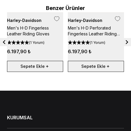
Benzer Ürünler
Harley-Davidson
Harley-Davidson
H
Men's H-D Fingerless
Men's H-D Perforated
M
Leather Riding Gloves
Fingerless Leather Riding
G
Gloves
(
1 Yorum
)
(
1 Yorum
)
6.197,90 ₺
6.197,90 ₺
Sepete Ekle
Sepete Ekle
KURUMSAL