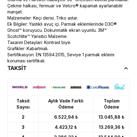
Çekme halkası, fermuar ve Velcro® kapamalı ayarlanabilir
manşet.
Malzemeler: Keçi derisi. Triko astar.
Ek Bilgiler: Yastıklı avuç içi. Parmak eklemlerinde D3O®
Ghost™ koruyucu. Dokunmatik ekran uyumlu. 3M™
Scotchlite™ Yansıtıcı Malzeme.
Tasarım Detayları: Kontrast biye.
Grafikler: Kabartmalı.
Sertifikasyon: EN 13594:2015, Seviye 1 parmak eklemi
koruması sertifikalı.
TAKSİT
Taksit
Aylık Vade Farklı
Toplam
Sayısı
Ödeme
Ödeme
2
6.522,94 ₺
13.045,88 ₺
3
4.423,12 ₺
13.269,36 ₺