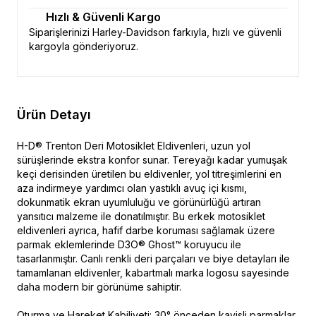
Hızlı & Güvenli Kargo
Siparişlerinizi Harley-Davidson farkıyla, hızlı ve güvenli
kargoyla gönderiyoruz.
Ürün Detayı
H-D® Trenton Deri Motosiklet Eldivenleri, uzun yol
sürüşlerinde ekstra konfor sunar. Tereyağı kadar yumuşak
keçi derisinden üretilen bu eldivenler, yol titreşimlerini en
aza indirmeye yardımcı olan yastıklı avuç içi kısmı,
dokunmatik ekran uyumluluğu ve görünürlüğü artıran
yansıtıcı malzeme ile donatılmıştır. Bu erkek motosiklet
eldivenleri ayrıca, hafif darbe koruması sağlamak üzere
parmak eklemlerinde D3O® Ghost™ koruyucu ile
tasarlanmıştır. Canlı renkli deri parçaları ve biye detayları ile
tamamlanan eldivenler, kabartmalı marka logosu sayesinde
daha modern bir görünüme sahiptir.
Oturma ve Hareket Kabiliyeti: 30° önceden kavisli parmaklar.