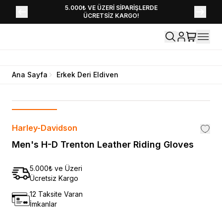
YENİ SEZON KOLEKSİYONU EKLENDİ,
5.000₺ VE ÜZERİ SİPARİŞLERDE
ÜCRETSİZ KARGO!
HEMEN KEŞFET!
Ana Sayfa
Erkek Deri Eldiven
Harley-Davidson
Men's H-D Trenton Leather Riding Gloves
5.000₺ ve Üzeri
Ücretsiz Kargo
12 Taksite Varan
İmkanlar