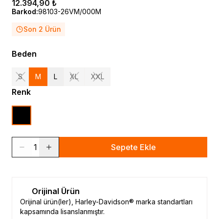
12.394,90 ₺
Barkod
:
98103-26VM/000M
Son 2 Ürün
Beden
S
M
L
XL
XXL
Renk
1
Sepete Ekle
Orijinal Ürün
Orijinal ürün(ler), Harley-Davidson® marka standartları
kapsamında lisanslanmıştır.