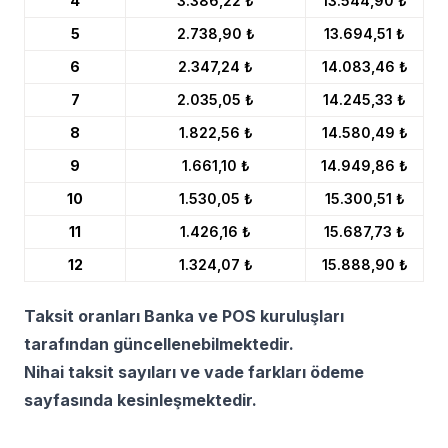
4
3.386,22 ₺
13.544,90 ₺
5
2.738,90 ₺
13.694,51 ₺
6
2.347,24 ₺
14.083,46 ₺
7
2.035,05 ₺
14.245,33 ₺
8
1.822,56 ₺
14.580,49 ₺
9
1.661,10 ₺
14.949,86 ₺
10
1.530,05 ₺
15.300,51 ₺
11
1.426,16 ₺
15.687,73 ₺
12
1.324,07 ₺
15.888,90 ₺
Taksit oranları Banka ve POS kuruluşları
tarafından güncellenebilmektedir.
Nihai taksit sayıları ve vade farkları ödeme
sayfasında kesinleşmektedir.