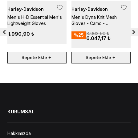
Harley-Davidson
Harley-Davidson
H
Men's H-D Essential Men's
Men's Dyna Knit Mesh
M
Lightweight Gloves
Gloves - Camo -
G
Mediterranean
4.990,90 ₺
8.062,90 ₺
%
25
6.047,17 ₺
Sepete Ekle
Sepete Ekle
KURUMSAL
Hakkımızda