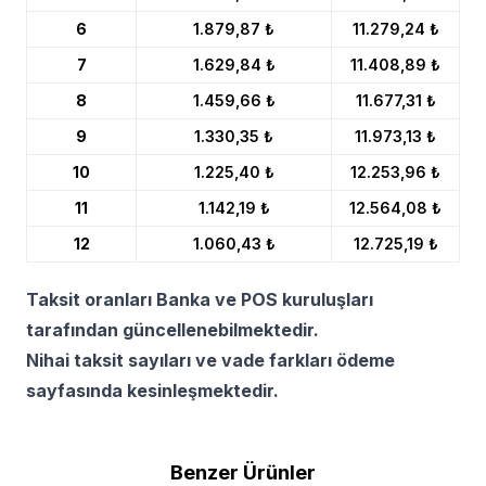
6
1.879,87 ₺
11.279,24 ₺
7
1.629,84 ₺
11.408,89 ₺
8
1.459,66 ₺
11.677,31 ₺
9
1.330,35 ₺
11.973,13 ₺
10
1.225,40 ₺
12.253,96 ₺
11
1.142,19 ₺
12.564,08 ₺
12
1.060,43 ₺
12.725,19 ₺
Taksit oranları Banka ve POS kuruluşları
tarafından güncellenebilmektedir.
Nihai taksit sayıları ve vade farkları ödeme
sayfasında kesinleşmektedir.
Benzer Ürünler