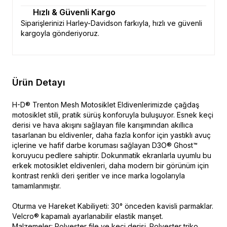
Hızlı & Güvenli Kargo
Siparişlerinizi Harley-Davidson farkıyla, hızlı ve güvenli
kargoyla gönderiyoruz.
Ürün Detayı
H-D® Trenton Mesh Motosiklet Eldivenlerimizde çağdaş
motosiklet stili, pratik sürüş konforuyla buluşuyor. Esnek keçi
derisi ve hava akışını sağlayan file karışımından akıllıca
tasarlanan bu eldivenler, daha fazla konfor için yastıklı avuç
içlerine ve hafif darbe koruması sağlayan D3O® Ghost™
koruyucu pedlere sahiptir. Dokunmatik ekranlarla uyumlu bu
erkek motosiklet eldivenleri, daha modern bir görünüm için
kontrast renkli deri şeritler ve ince marka logolarıyla
tamamlanmıştır.
Oturma ve Hareket Kabiliyeti: 30° önceden kavisli parmaklar.
Velcro® kapamalı ayarlanabilir elastik manşet.
Malzemeler: Polyester file ve keçi derisi. Polyester triko