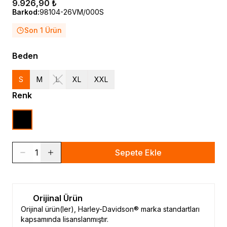
9.926,90 ₺
Barkod
:
98104-26VM/000S
Son 1 Ürün
Beden
S
M
L
XL
XXL
Renk
1
Sepete Ekle
Orijinal Ürün
Orijinal ürün(ler), Harley-Davidson® marka standartları
kapsamında lisanslanmıştır.