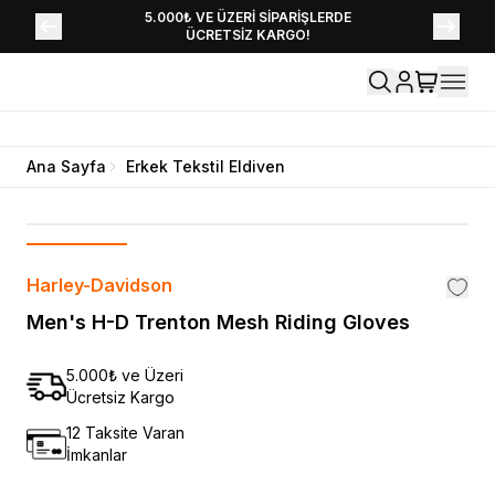
YENİ SEZON KOLEKSİYONU EKLENDİ,
5.000₺ VE ÜZERİ SİPARİŞLERDE
ÜCRETSİZ KARGO!
HEMEN KEŞFET!
Ana Sayfa
Erkek Tekstil Eldiven
Harley-Davidson
Men's H-D Trenton Mesh Riding Gloves
5.000₺ ve Üzeri
Ücretsiz Kargo
12 Taksite Varan
İmkanlar