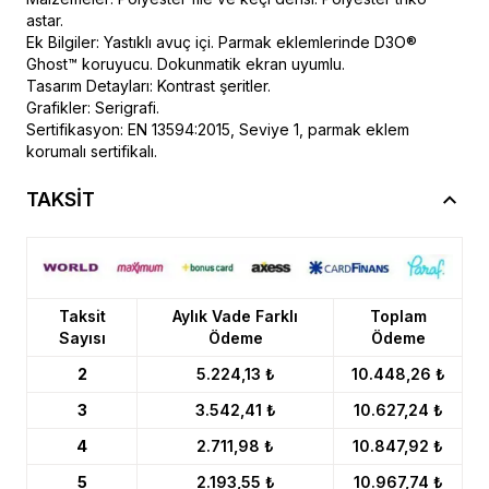
astar.
Ek Bilgiler: Yastıklı avuç içi. Parmak eklemlerinde D3O®
Ghost™ koruyucu. Dokunmatik ekran uyumlu.
Tasarım Detayları: Kontrast şeritler.
Grafikler: Serigrafi.
Sertifikasyon: EN 13594:2015, Seviye 1, parmak eklem
korumalı sertifikalı.
TAKSİT
Taksit
Aylık Vade Farklı
Toplam
Sayısı
Ödeme
Ödeme
2
5.224,13 ₺
10.448,26 ₺
3
3.542,41 ₺
10.627,24 ₺
4
2.711,98 ₺
10.847,92 ₺
5
2.193,55 ₺
10.967,74 ₺