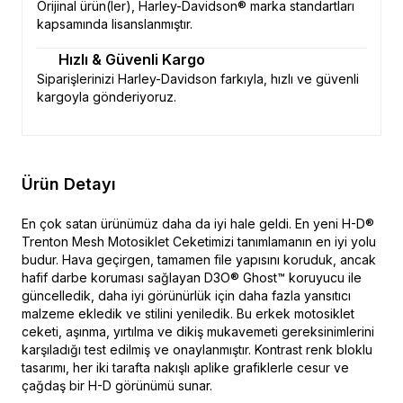
Orijinal ürün(ler), Harley-Davidson® marka standartları
kapsamında lisanslanmıştır.
Hızlı & Güvenli Kargo
Siparişlerinizi Harley-Davidson farkıyla, hızlı ve güvenli
kargoyla gönderiyoruz.
Ürün Detayı
En çok satan ürünümüz daha da iyi hale geldi. En yeni H-D®
Trenton Mesh Motosiklet Ceketimizi tanımlamanın en iyi yolu
budur. Hava geçirgen, tamamen file yapısını koruduk, ancak
hafif darbe koruması sağlayan D3O® Ghost™ koruyucu ile
güncelledik, daha iyi görünürlük için daha fazla yansıtıcı
malzeme ekledik ve stilini yeniledik. Bu erkek motosiklet
ceketi, aşınma, yırtılma ve dikiş mukavemeti gereksinimlerini
karşıladığı test edilmiş ve onaylanmıştır. Kontrast renk bloklu
tasarımı, her iki tarafta nakışlı aplike grafiklerle cesur ve
çağdaş bir H-D görünümü sunar.