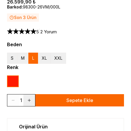
26.599,90 ₺
Barkod
:
98300-26VM/000L
Son 3 Ürün
|
5
2 Yorum
Beden
S
M
L
XL
XXL
Renk
1
Sepete Ekle
Orijinal Ürün