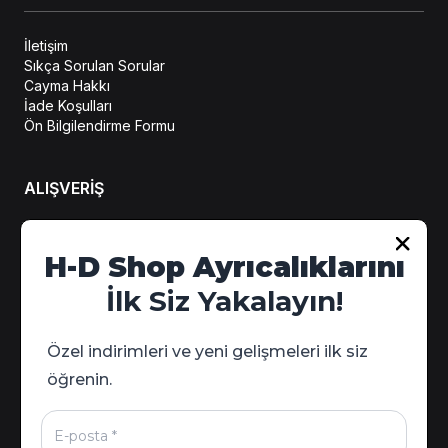
İletişim
Sıkça Sorulan Sorular
Cayma Hakkı
İade Koşulları
Ön Bilgilendirme Formu
ALIŞVERİŞ
H-D Shop Ayrıcalıklarını
Hesabım
Sipariş Takip
İlk Siz Yakalayın!
Kampanya Detayları
Özel indirimleri ve yeni gelişmeleri ilk siz
öğrenin.