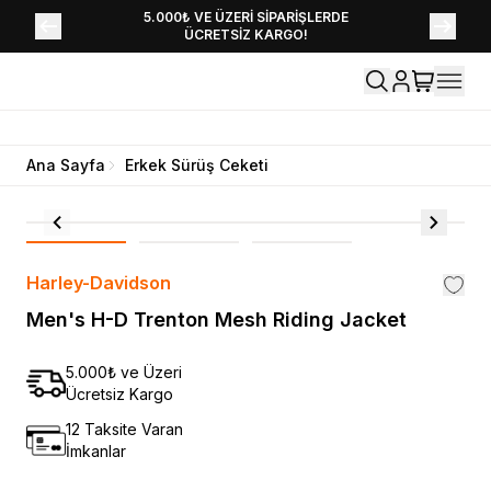
YENİ SEZON KOLEKSİYONU EKLENDİ,
5.000₺ VE ÜZERİ SİPARİŞLERDE
ÜCRETSİZ KARGO!
HEMEN KEŞFET!
Ana Sayfa
Erkek Sürüş Ceketi
Harley-Davidson
Men's H-D Trenton Mesh Riding Jacket
5.000₺ ve Üzeri
Ücretsiz Kargo
12 Taksite Varan
İmkanlar