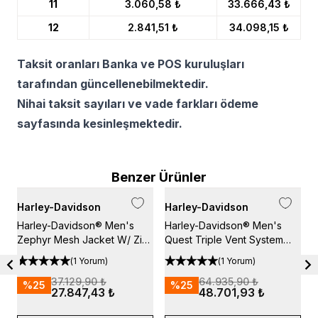
11
3.060,58 ₺
33.666,43 ₺
12
2.841,51 ₺
34.098,15 ₺
Taksit oranları Banka ve POS kuruluşları
tarafından güncellenebilmektedir.
Nihai taksit sayıları ve vade farkları ödeme
sayfasında kesinleşmektedir.
Benzer Ürünler
Harley-Davidson
Harley-Davidson
H
Harley-Davidson® Men's
Harley-Davidson® Men's
H
Zephyr Mesh Jacket W/ Zip-
Quest Triple Vent System
&
Out Liner - Black
Jacket - Black
(
1 Yorum
)
(
1 Yorum
)
37.129,90 ₺
64.935,90 ₺
%
25
%
25
27.847,43 ₺
48.701,93 ₺