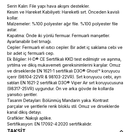
Serin Kalın: File yapı hava akışını destekler.
Kesim ve Hareket Kabiliyeti: Hareketli sırt. Önceden kavisli
kollar.
Malzemeler: %100 polyester ağır file. %100 polyester file
astar.
Kapatma: Önde iki yönlü fermuar. Fermuarlı manşetler.
Ayarlanabilir bel tırnağı.
Cepler: Fermuarlı el ısıtıcı cepler. Bir adet iç saklama cebi ve
bir adet iç fermuarlı cep.
Ek Bilgiler: H-D® CE Sertifikalı KKD test edilmiştir ve aşınma,
yırtılma ve dikiş mukavemeti gereksinimlerini karşılar. Omuz
ve dirseklerde EN 1621-1 sertifikalı D3O® Ghost™ koruyucu
içerir (98104-22VR & 98103-22VR). Sırt koruyucu cebi, ayrı
satılan EN 1621-2 sertifikalı D3O® Viper Air sırt koruyucusuna
(98317-25VR) uygundur. Ön ve arka gövde ile kollarda
yansıtıcı şeritler.
Tasarım Detayları: Bölünmüş Mandarin yaka. Kontrast
parçalar ve şeritlerle renk bloklu stil. Omuz ve dirseklerde
kanal dikiş detayı.
Grafikler: Nakışlı aplike.
Sertifikasyon: EN 17092-4:2020 sertifikalıdır.
TAKSİT