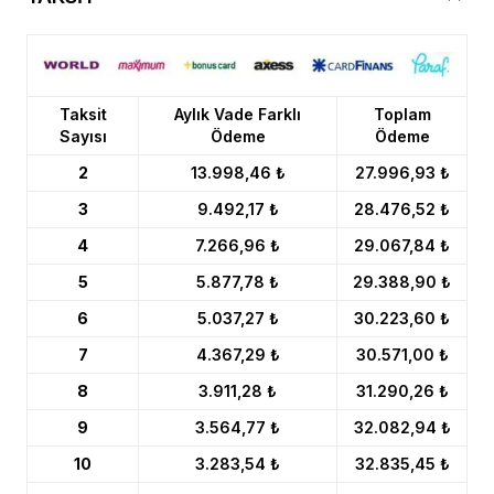
Taksit
Aylık Vade Farklı
Toplam
Sayısı
Ödeme
Ödeme
2
13.998,46 ₺
27.996,93 ₺
3
9.492,17 ₺
28.476,52 ₺
4
7.266,96 ₺
29.067,84 ₺
5
5.877,78 ₺
29.388,90 ₺
6
5.037,27 ₺
30.223,60 ₺
7
4.367,29 ₺
30.571,00 ₺
8
3.911,28 ₺
31.290,26 ₺
9
3.564,77 ₺
32.082,94 ₺
10
3.283,54 ₺
32.835,45 ₺