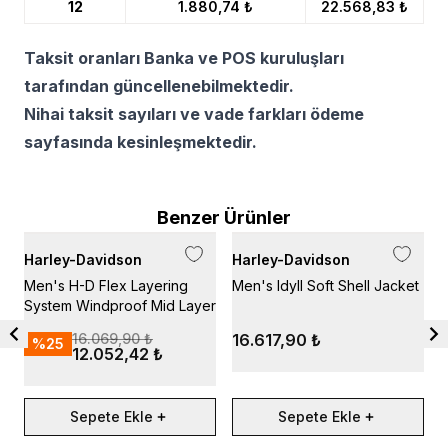
12
1.880,74 ₺
22.568,83 ₺
Taksit oranları Banka ve POS kuruluşları
tarafından güncellenebilmektedir.
Nihai taksit sayıları ve vade farkları ödeme
sayfasında kesinleşmektedir.
Benzer Ürünler
Harley-Davidson
Harley-Davidson
H
Men's H-D Flex Layering
Men's Idyll Soft Shell Jacket
M
System Windproof Mid Layer
S
16.069,90 ₺
16.617,90 ₺
1
%
25
12.052,42 ₺
Sepete Ekle
Sepete Ekle