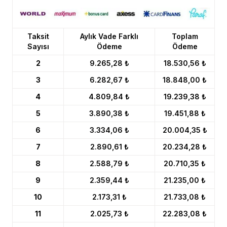
Taksit
Aylık Vade Farklı
Toplam
Sayısı
Ödeme
Ödeme
2
9.265,28 ₺
18.530,56 ₺
3
6.282,67 ₺
18.848,00 ₺
4
4.809,84 ₺
19.239,38 ₺
5
3.890,38 ₺
19.451,88 ₺
6
3.334,06 ₺
20.004,35 ₺
7
2.890,61 ₺
20.234,28 ₺
8
2.588,79 ₺
20.710,35 ₺
9
2.359,44 ₺
21.235,00 ₺
10
2.173,31 ₺
21.733,08 ₺
11
2.025,73 ₺
22.283,08 ₺