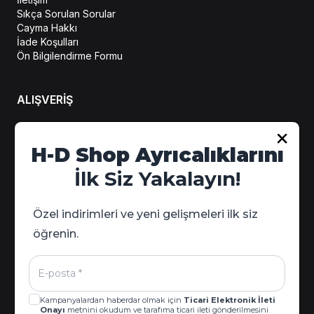
Sıkça Sorulan Sorular
Cayma Hakkı
İade Koşulları
Ön Bilgilendirme Formu
ALIŞVERİŞ
H-D Shop Ayrıcalıklarını
Hesabım
Sipariş Takip
İlk Siz Yakalayın!
Kampanya Detayları
Özel indirimleri ve yeni gelişmeleri ilk siz
öğrenin.
Kampanyalardan haberdar olmak için
Ticari Elektronik İleti
Onayı
metnini okudum ve tarafıma ticari ileti gönderilmesini