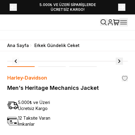
YENİ SEZON KOLEKSİYONU EKLENDİ,
5.000₺ VE ÜZERİ SİPARİŞLERDE
ÜCRETSİZ KARGO!
HEMEN KEŞFET!
Ana Sayfa
Erkek Gündelik Ceket
Harley-Davidson
Men's Heritage Mechanics Jacket
5.000₺ ve Üzeri
Ücretsiz Kargo
12 Taksite Varan
İmkanlar