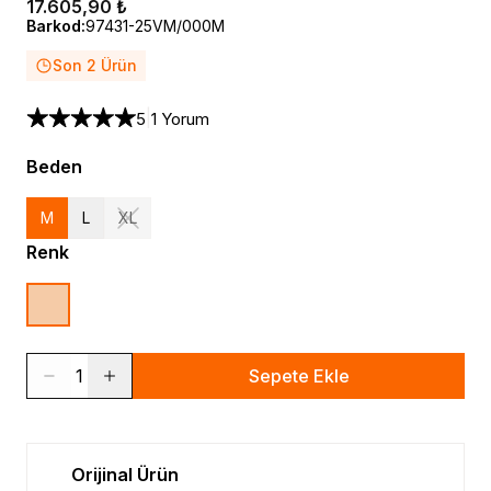
17.605,90 ₺
Barkod
:
97431-25VM/000M
Son 2 Ürün
|
5
1 Yorum
Beden
M
L
XL
Renk
1
Sepete Ekle
Orijinal Ürün