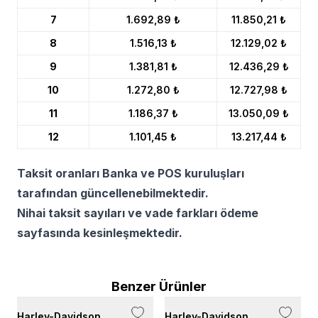
7
1.692,89 ₺
11.850,21 ₺
8
1.516,13 ₺
12.129,02 ₺
9
1.381,81 ₺
12.436,29 ₺
10
1.272,80 ₺
12.727,98 ₺
11
1.186,37 ₺
13.050,09 ₺
12
1.101,45 ₺
13.217,44 ₺
Taksit oranları Banka ve POS kuruluşları
tarafından güncellenebilmektedir.
Nihai taksit sayıları ve vade farkları ödeme
sayfasında kesinleşmektedir.
Benzer Ürünler
Harley-Davidson
Harley-Davidson
H