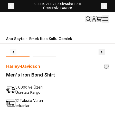
YENİ SEZON KOLEKSİYONU EKLENDİ,
5.000₺ VE ÜZERİ SİPARİŞLERDE
ÜCRETSİZ KARGO!
HEMEN KEŞFET!
Ana Sayfa
Erkek Kısa Kollu Gömlek
Harley-Davidson
Men's Iron Bond Shirt
5.000₺ ve Üzeri
Ücretsiz Kargo
12 Taksite Varan
İmkanlar