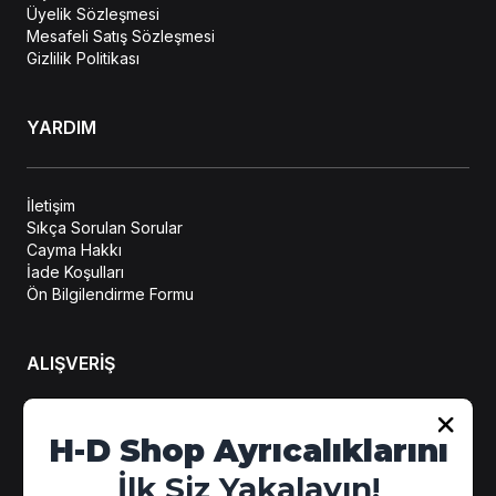
Üyelik Sözleşmesi
Mesafeli Satış Sözleşmesi
Gizlilik Politikası
YARDIM
İletişim
Sıkça Sorulan Sorular
Cayma Hakkı
İade Koşulları
Ön Bilgilendirme Formu
ALIŞVERİŞ
Hesabım
H-D Shop Ayrıcalıklarını
Sipariş Takip
İlk Siz Yakalayın!
Kampanya Detayları