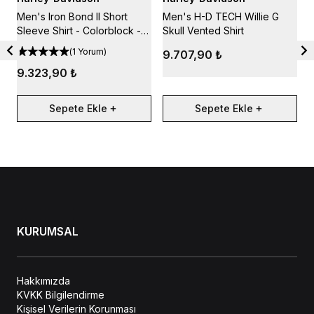
Men's Iron Bond II Short
Men's H-D TECH Willie G
M
Sleeve Shirt - Colorblock -
Skull Vented Shirt
S
Mood Indigo & Harley Black
H
(
1 Yorum
)
9.707,90 ₺
9.323,90 ₺
Sepete Ekle
Sepete Ekle
KURUMSAL
Hakkımızda
KVKK Bilgilendirme
Kişisel Verilerin Korunması