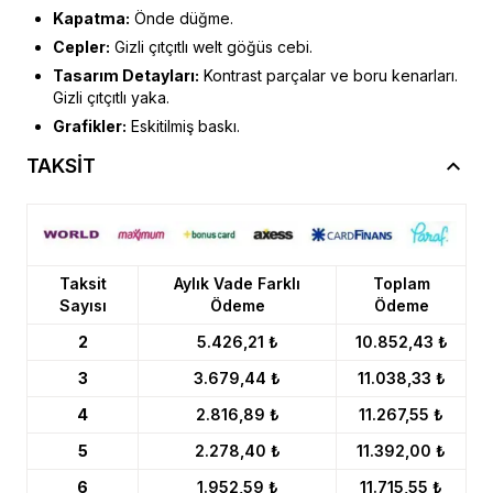
Kapatma:
Önde düğme.
Cepler:
Gizli çıtçıtlı welt göğüs cebi.
Tasarım Detayları:
Kontrast parçalar ve boru kenarları.
Gizli çıtçıtlı yaka.
Grafikler:
Eskitilmiş baskı.
TAKSİT
Taksit
Aylık Vade Farklı
Toplam
Sayısı
Ödeme
Ödeme
2
5.426,21 ₺
10.852,43 ₺
3
3.679,44 ₺
11.038,33 ₺
4
2.816,89 ₺
11.267,55 ₺
5
2.278,40 ₺
11.392,00 ₺
6
1.952,59 ₺
11.715,55 ₺