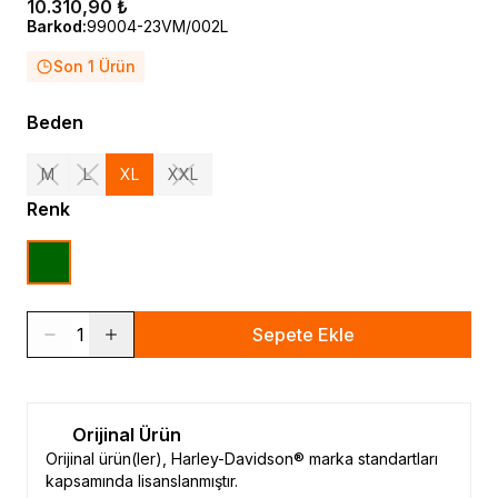
10.310,90 ₺
Barkod
:
99004-23VM/002L
Son 1 Ürün
Beden
M
L
XL
XXL
Renk
1
Sepete Ekle
Orijinal Ürün
Orijinal ürün(ler), Harley-Davidson® marka standartları
kapsamında lisanslanmıştır.