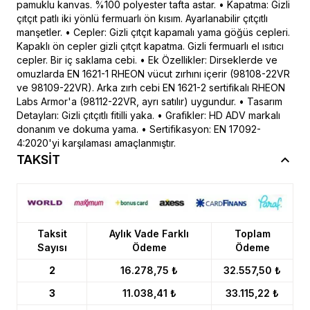
pamuklu kanvas. %100 polyester tafta astar. • Kapatma: Gizli
çıtçıt patlı iki yönlü fermuarlı ön kısım. Ayarlanabilir çıtçıtlı
manşetler. • Cepler: Gizli çıtçıt kapamalı yama göğüs cepleri.
Kapaklı ön cepler gizli çıtçıt kapatma. Gizli fermuarlı el ısıtıcı
cepler. Bir iç saklama cebi. • Ek Özellikler: Dirseklerde ve
omuzlarda EN 1621-1 RHEON vücut zırhını içerir (98108-22VR
ve 98109-22VR). Arka zırh cebi EN 1621-2 sertifikalı RHEON
Labs Armor'a (98112-22VR, ayrı satılır) uygundur. • Tasarım
Detayları: Gizli çıtçıtlı fitilli yaka. • Grafikler: HD ADV markalı
donanım ve dokuma yama. • Sertifikasyon: EN 17092-
4:2020'yi karşılaması amaçlanmıştır.
TAKSİT
Taksit
Aylık Vade Farklı
Toplam
Sayısı
Ödeme
Ödeme
2
16.278,75 ₺
32.557,50 ₺
3
11.038,41 ₺
33.115,22 ₺