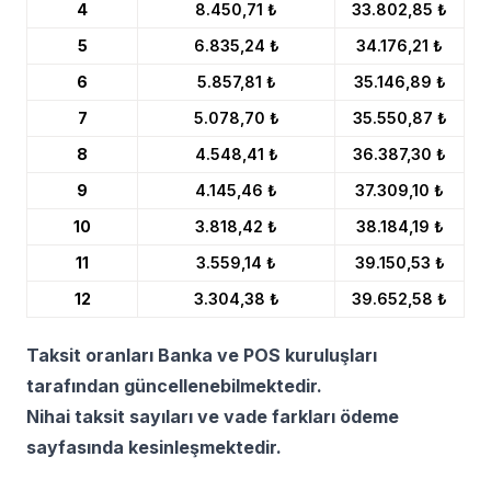
4
8.450,71 ₺
33.802,85 ₺
5
6.835,24 ₺
34.176,21 ₺
6
5.857,81 ₺
35.146,89 ₺
7
5.078,70 ₺
35.550,87 ₺
8
4.548,41 ₺
36.387,30 ₺
9
4.145,46 ₺
37.309,10 ₺
10
3.818,42 ₺
38.184,19 ₺
11
3.559,14 ₺
39.150,53 ₺
12
3.304,38 ₺
39.652,58 ₺
Taksit oranları Banka ve POS kuruluşları
tarafından güncellenebilmektedir.
Nihai taksit sayıları ve vade farkları ödeme
sayfasında kesinleşmektedir.