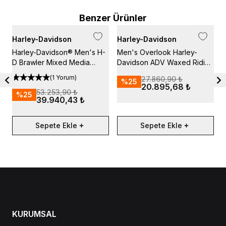
Benzer Ürünler
Harley-Davidson
Harley-Davidson
H
Harley-Davidson® Men's H-
Men's Overlook Harley-
H
D Brawler Mixed Media
Davidson ADV Waxed Riding
M
Jacket
Jacket
3
(
1 Yorum
)
27.860,90 ₺
%
25
20.895,68 ₺
53.253,90 ₺
%
25
39.940,43 ₺
Sepete Ekle
Sepete Ekle
KURUMSAL