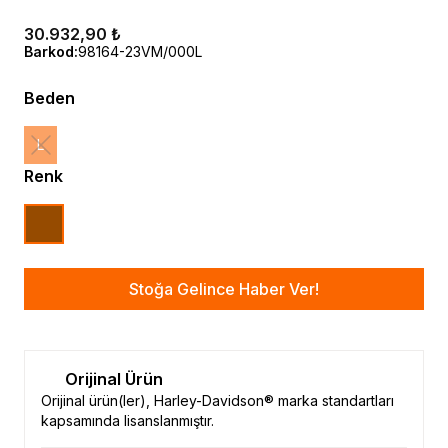
30.932,90 ₺
Barkod
:
98164-23VM/000L
Beden
L
Renk
Stoğa Gelince Haber Ver!
Orijinal Ürün
Orijinal ürün(ler), Harley-Davidson® marka standartları
kapsamında lisanslanmıştır.