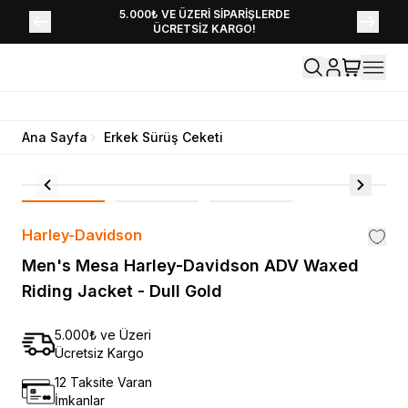
YENİ SEZON KOLEKSİYONU EKLENDİ,
5.000₺ VE ÜZERİ SİPARİŞLERDE
ÜCRETSİZ KARGO!
HEMEN KEŞFET!
Ana Sayfa
Erkek Sürüş Ceketi
Harley-Davidson
Men's Mesa Harley-Davidson ADV Waxed
Riding Jacket - Dull Gold
5.000₺ ve Üzeri
Ücretsiz Kargo
12 Taksite Varan
İmkanlar