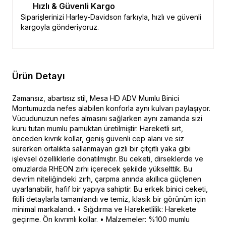
Hızlı & Güvenli Kargo
Siparişlerinizi Harley-Davidson farkıyla, hızlı ve güvenli
kargoyla gönderiyoruz.
Ürün Detayı
Zamansız, abartısız stil, Mesa HD ADV Mumlu Binici
Montumuzda nefes alabilen konforla aynı kulvarı paylaşıyor.
Vücudunuzun nefes almasını sağlarken aynı zamanda sizi
kuru tutan mumlu pamuktan üretilmiştir. Hareketli sırt,
önceden kıvrık kollar, geniş güvenli cep alanı ve siz
sürerken ortalıkta sallanmayan gizli bir çıtçıtlı yaka gibi
işlevsel özelliklerle donatılmıştır. Bu ceketi, dirseklerde ve
omuzlarda RHEON zırhı içerecek şekilde yükselttik. Bu
devrim niteliğindeki zırh, çarpma anında akıllıca güçlenen
uyarlanabilir, hafif bir yapıya sahiptir. Bu erkek binici ceketi,
fitilli detaylarla tamamlandı ve temiz, klasik bir görünüm için
minimal markalandı. • Sığdırma ve Hareketlilik: Harekete
geçirme. Ön kıvrımlı kollar. • Malzemeler: %100 mumlu