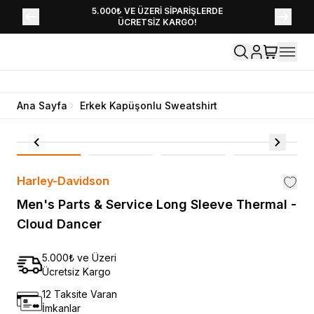
YENİ SEZON KOLEKSİYONU EKLENDİ,
5.000₺ VE ÜZERİ SİPARİŞLERDE
ÜCRETSİZ KARGO!
HEMEN KEŞFET!
Ana Sayfa
Erkek Kapüşonlu Sweatshirt
Harley-Davidson
Men's Parts & Service Long Sleeve Thermal -
Cloud Dancer
5.000₺ ve Üzeri
Ücretsiz Kargo
12 Taksite Varan
İmkanlar