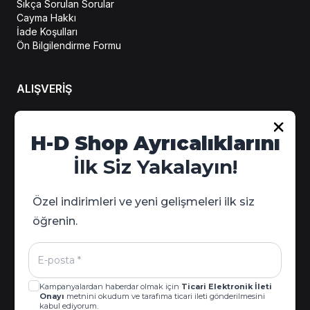
Sıkça Sorulan Sorular
Cayma Hakkı
İade Koşulları
Ön Bilgilendirme Formu
ALIŞVERİŞ
Hesabım
H-D Shop Ayrıcalıklarını
Sipariş Takip
İlk Siz Yakalayın!
Kampanya Detayları
Özel indirimleri ve yeni gelişmeleri ilk siz
öğrenin.
Kampanyalardan haberdar olmak için
Ticari Elektronik İleti
Onayı
metnini okudum ve tarafıma ticari ileti gönderilmesini
kabul ediyorum.