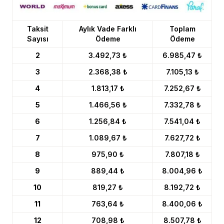
Taksit
Aylık Vade Farklı
Toplam
Sayısı
Ödeme
Ödeme
2
3.492,73 ₺
6.985,47 ₺
3
2.368,38 ₺
7.105,13 ₺
4
1.813,17 ₺
7.252,67 ₺
5
1.466,56 ₺
7.332,78 ₺
6
1.256,84 ₺
7.541,04 ₺
7
1.089,67 ₺
7.627,72 ₺
8
975,90 ₺
7.807,18 ₺
9
889,44 ₺
8.004,96 ₺
10
819,27 ₺
8.192,72 ₺
11
763,64 ₺
8.400,06 ₺
12
708,98 ₺
8.507,78 ₺