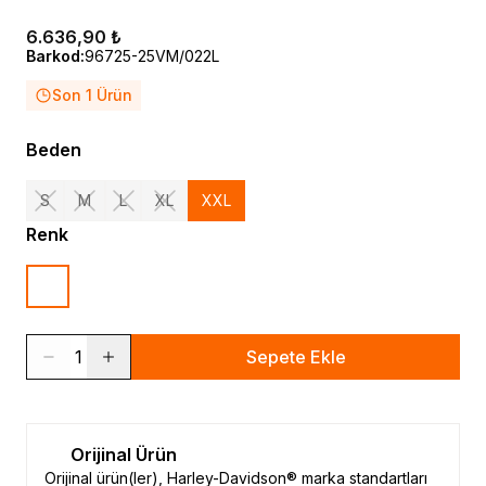
6.636,90 ₺
Barkod
:
96725-25VM/022L
Son 1 Ürün
Beden
S
M
L
XL
XXL
Renk
1
Sepete Ekle
Orijinal Ürün
Orijinal ürün(ler), Harley-Davidson® marka standartları