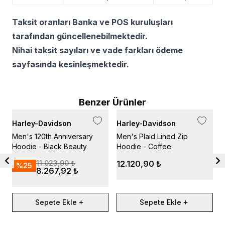
Taksit oranları Banka ve POS kuruluşları
tarafından güncellenebilmektedir.
Nihai taksit sayıları ve vade farkları ödeme
sayfasında kesinleşmektedir.
Benzer Ürünler
Harley-Davidson
Harley-Davidson
H
Men's 120th Anniversary
Men's Plaid Lined Zip
M
Hoodie - Black Beauty
Hoodie - Coffee
C
11.023,90 ₺
12.120,90 ₺
%
25
8.267,92 ₺
Sepete Ekle
Sepete Ekle