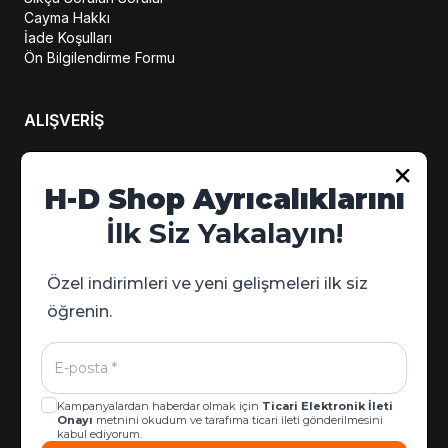
Cayma Hakkı
İade Koşulları
Ön Bilgilendirme Formu
ALIŞVERİŞ
Hesabım
H-D Shop Ayrıcalıklarını
Sipariş Takip
İlk Siz Yakalayın!
Kampanya Detayları
Özel indirimleri ve yeni gelişmeleri ilk siz
öğrenin.
Kampanyalardan haberdar olmak için
Ticari Elektronik İleti
Onayı
metnini okudum ve tarafıma ticari ileti gönderilmesini
kabul ediyorum.