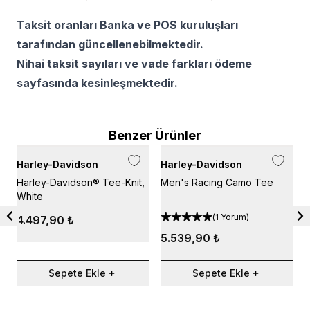
Taksit oranları Banka ve POS kuruluşları
tarafından güncellenebilmektedir.
Nihai taksit sayıları ve vade farkları ödeme
sayfasında kesinleşmektedir.
Benzer Ürünler
Harley-Davidson
Harley-Davidson
H
Harley-Davidson® Tee-Knit,
Men's Racing Camo Tee
H
White
H
(
1 Yorum
)
4.497,90 ₺
5.539,90 ₺
Sepete Ekle
Sepete Ekle