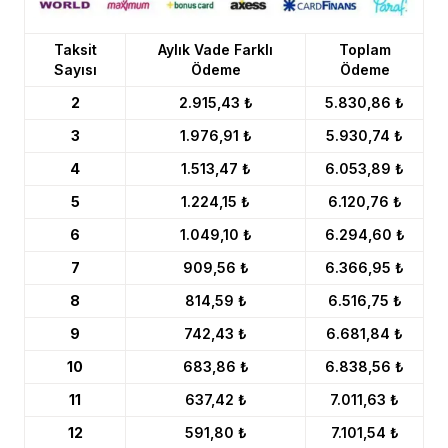
Taksit
Aylık Vade Farklı
Toplam
Sayısı
Ödeme
Ödeme
2
2.915,43 ₺
5.830,86 ₺
3
1.976,91 ₺
5.930,74 ₺
4
1.513,47 ₺
6.053,89 ₺
5
1.224,15 ₺
6.120,76 ₺
6
1.049,10 ₺
6.294,60 ₺
7
909,56 ₺
6.366,95 ₺
8
814,59 ₺
6.516,75 ₺
9
742,43 ₺
6.681,84 ₺
10
683,86 ₺
6.838,56 ₺
11
637,42 ₺
7.011,63 ₺
12
591,80 ₺
7.101,54 ₺