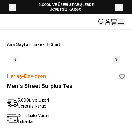
YENİ SEZON KOLEKSİYONU EKLENDİ,
5.000₺ VE ÜZERİ SİPARİŞLERDE
ÜCRETSİZ KARGO!
HEMEN KEŞFET!
Ana Sayfa
Erkek T-Shirt
Harley-Davidson
Men's Street Surplus Tee
5.000₺ ve Üzeri
Ücretsiz Kargo
12 Taksite Varan
İmkanlar