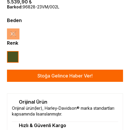
5.539,90 ₺
Barkod
:
96828-23VM/002L
Beden
XL
Renk
Stoğa Gelince Haber Ver!
Orijinal Ürün
Orijinal ürün(ler), Harley-Davidson® marka standartları
kapsamında lisanslanmıştır.
Hızlı & Güvenli Kargo