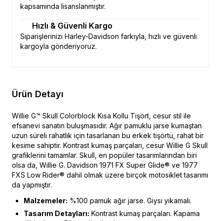
kapsamında lisanslanmıştır.
Hızlı & Güvenli Kargo
Siparişlerinizi Harley-Davidson farkıyla, hızlı ve güvenli
kargoyla gönderiyoruz.
Ürün Detayı
Willie G™ Skull Colorblock Kısa Kollu Tişört, cesur stil ile
efsanevi sanatın buluşmasıdır. Ağır pamuklu jarse kumaştan
uzun süreli rahatlık için tasarlanan bu erkek tişörtü, rahat bir
kesime sahiptir. Kontrast kumaş parçaları, cesur Willie G Skull
grafiklerini tamamlar. Skull, en popüler tasarımlarından biri
olsa da, Willie G. Davidson 1971 FX Super Glide® ve 1977
FXS Low Rider® dahil olmak üzere birçok motosiklet tasarımı
da yapmıştır.
Malzemeler:
%100 pamuk ağır jarse. Giysi yıkamalı.
Tasarım Detayları:
Kontrast kumaş parçaları. Kapama