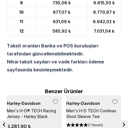
9
735,06 ₺
6.615,50 ₺
10
677,07 ₺
6.770,67 ₺
11
631,09 ₺
6.942,02 ₺
12
585,92 ₺
7.031,04 ₺
Taksit oranları Banka ve POS kuruluşları
tarafından güncellenebilmektedir.
Nihai taksit sayıları ve vade farkları ödeme
sayfasında kesinleşmektedir.
Benzer Ürünler
Harley-Davidson
Harley-Davidson
H
Men's H-D® TECH Racing
Men's H-D TECH Coolmax
M
Jersey - Harley Black
Short Sleeve Tee
(
1 Yorum
)
8.281,90 ₺