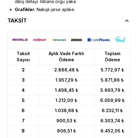
dikiş detayı. Ribana örgü yaka.
Grafikler:
Nakışlı jarse aplike.
TAKSİT
Taksit
Aylık Vade Farklı
Toplam
Sayısı
Ödeme
Ödeme
2
2.886,48 ₺
5.772,97 ₺
3
1.957,29 ₺
5.871,86 ₺
4
1.498,45 ₺
5.993,79 ₺
5
1.212,00 ₺
6.059,99 ₺
6
1.038,68 ₺
6.232,11 ₺
7
900,53 ₺
6.303,74 ₺
8
806,51 ₺
6.452,05 ₺