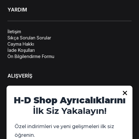
YARDIM
İletişim
Sıkça Sorulan Sorular
Cayma Hakkı
İade Koşulları
Ön Bilgilendirme Formu
ALIŞVERİŞ
Hesabım
H-D Shop Ayrıcalıklarını
Sipariş Takip
İlk Siz Yakalayın!
Kampanya Detayları
Özel indirimleri ve yeni gelişmeleri ilk siz
öğrenin.