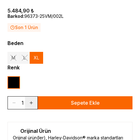
5.484,90 ₺
Barkod
:
96373-25VM/002L
Son 1 Ürün
Beden
M
L
XL
Renk
1
Sepete Ekle
Orijinal Ürün
Orijinal ürün(ler), Harley-Davidson® marka standartları