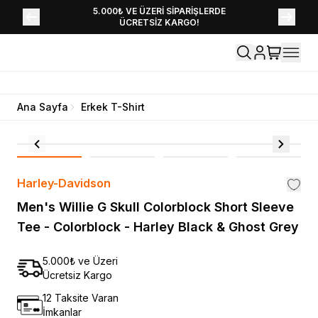
YENİ SEZON KOLEKSİYONU EKLENDİ,
5.000₺ VE ÜZERİ SİPARİŞLERDE
ÜCRETSİZ KARGO!
HEMEN KEŞFET!
Ana Sayfa
Erkek T-Shirt
Harley-Davidson
Men's Willie G Skull Colorblock Short Sleeve
Tee - Colorblock - Harley Black & Ghost Grey
5.000₺ ve Üzeri
Ücretsiz Kargo
12 Taksite Varan
İmkanlar